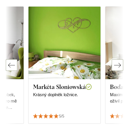
Markéta Sloniowská
Boďa
výrobek,
Krásný doplněk ložnice.
Maximální s
to pro mě
oživil pros
Vřele
5/5