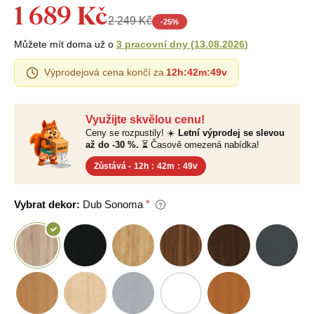
1 689 Kč
2 249 Kč
-
25
%
Můžete mít doma už o
3 pracovní dny
(
13.08.2026
)
Výprodejová cena končí za
12h
:
42m
:
49v
Využijte skvělou cenu!
Ceny se rozpustily! ☀️
Letní výprodej se slevou
až do -30 %.
⏳ Časově omezená nabídka!
Zůstává -
12h
:
42m
:
49v
Vybrat dekor:
Dub Sonoma