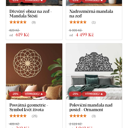
-25%
VÝPRODEJ 🔥
-25%
VÝPRODEJ 🔥
Dřevěný obraz na zeď -
Nadrozměrná mandala
Mandala Štěstí
na zeď
(
9
)
(
1
)
829 Kč
5 999 Kč
619 Kč
4 499 Kč
od
od
-25%
VÝPRODEJ 🔥
-25%
VÝPRODEJ 🔥
Posvátná geometrie -
Poloviční mandala nad
Symbol květ života
postel - Ornament
(
25
)
(
3
)
489 Kč
2 619 Kč