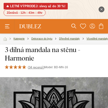
🔥 LETNÍ VÝPRODEJ: slevy až do 30 %!
Zůstává -
12h
:
43m
:
49v
Kategorie
Dekorace do bytu
Dřevěné mandaly
Vícedílné mandaly
3 dílná mandala na stěnu -
Harmonie
(
34 recenzí
)
Model:
BD-MN-16