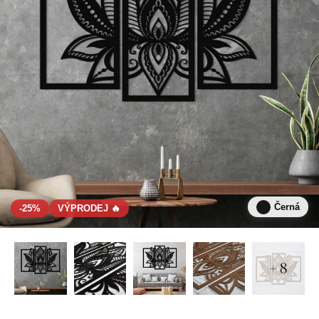
Černá
-25%
VÝPRODEJ 🔥
+ 8