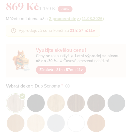
869 Kč
1 159 Kč
-
26
%
Můžete mít doma už o
2 pracovní dny
(
11.08.2026
)
Výprodejová cena končí za
21h
:
57m
:
11v
Využijte skvělou cenu!
Ceny se rozpustily! ☀️
Letní výprodej se slevou
až do -30 %.
⏳ Časově omezená nabídka!
Zůstává -
21h
:
57m
:
11v
Vybrat dekor:
Dub Sonoma