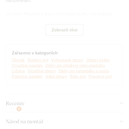
narozeninám.
Význam:
Mandala v tvaru rozkvetlého květu symbolizuje
bohatství, hojnost přírody a také neustálý tok energie - od
slunce až po člověka. Je navržena tak, aby přinesla do
Zobrazit více
každého interiéru pocit vyváženosti a pokoje.
Hlavní výhody produktu:
Zařazeno v kategoriích
Obývák
Moderní styl
Vyřezávané obrazy
Obrazy květin
Vícedílné mandaly
Dárky pro přítelkyni nebo manželku
Nadčasový design dřevěné dekorace
Ložnice
Vícedílné obrazy
Dárky pro kamarádku a sestru
Poloviční mandaly
Velké obrazy
Boho styl
Provence styl
Skvěle se hodí do obývacího pokoje nad gauč
Jednoduchá montáž na stěnu
Dřevěný materiál o tloušťce 3 mm
Recenze
8
Nabídka mnoha dekorů
Návod na montáž