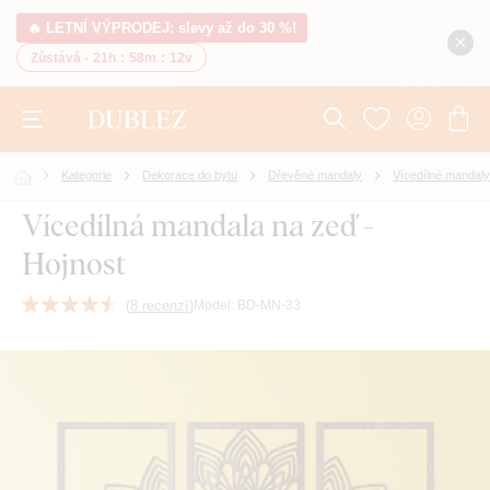
🔥 LETNÍ VÝPRODEJ: slevy až do 30 %!
Zůstává -
21h
:
58m
:
11v
Kategorie
Dekorace do bytu
Dřevěné mandaly
Vícedílné mandaly
Vícedílná mandala na zeď -
Hojnost
(
8 recenzí
)
Model:
BD-MN-33