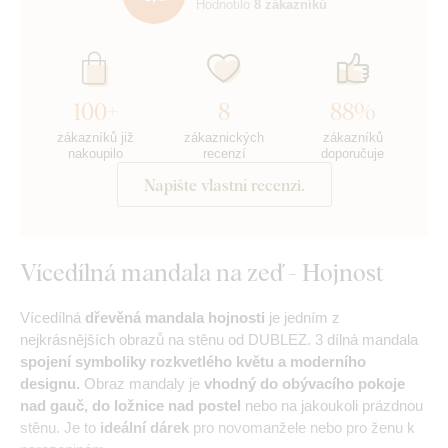
Hodnotilo
8 zákazníků
100+
8
88%
zákazníků již
zákaznických
zákazníků
nakoupilo
recenzí
doporučuje
Napište vlastní recenzi.
Vícedílná mandala na zeď - Hojnost
Vícedílná
dřevěná mandala hojnosti
je jedním z
nejkrásnějších obrazů na stěnu od DUBLEZ. 3 dílná mandala
spojení symboliky rozkvetlého květu a moderního
designu.
Obraz mandaly je
vhodný do obývacího pokoje
nad gauč, do ložnice nad postel
nebo na jakoukoli prázdnou
stěnu. Je to
ideální dárek
pro novomanžele nebo pro ženu k