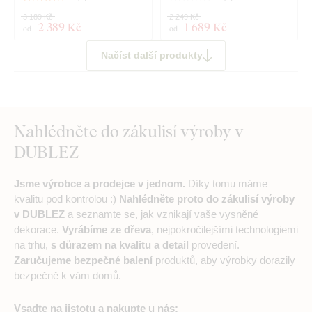
3 189 Kč
2 249 Kč
2 389 Kč
1 689 Kč
od
od
Načíst další produkty
Nahlédněte do zákulisí výroby v
DUBLEZ
Jsme výrobce a prodejce v jednom.
Díky tomu máme
kvalitu pod kontrolou :)
Nahlédněte proto do zákulisí výroby
v DUBLEZ
a seznamte se, jak vznikají vaše vysněné
dekorace.
Vyrábíme ze dřeva
, nejpokročilejšími technologiemi
na trhu,
s důrazem na kvalitu a detail
provedení.
Zaručujeme bezpečné balení
produktů, aby výrobky dorazily
bezpečně k vám domů.
Vsadte na jistotu a nakupte u nás: