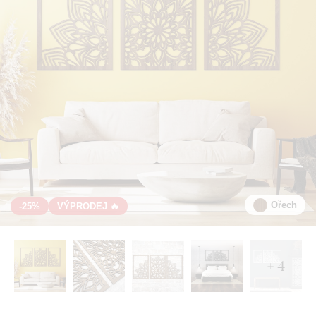
Ořech
-25%
VÝPRODEJ 🔥
+ 4