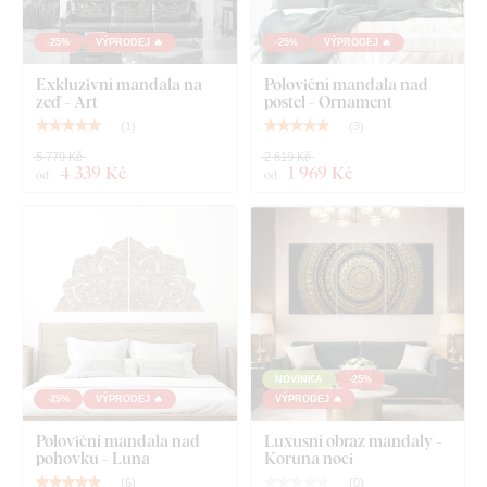
Co najdete v balení?
-25%
VÝPRODEJ 🔥
-25%
VÝPRODEJ 🔥
Exkluzivní mandala na
Poloviční mandala nad
Vícedílná mandala na stěnu - Hojnost
zeď - Art
postel - Ornament
(
1
)
(
3
)
Poznámka:
Uvedené rozměry jsou rozměry po nalepení na
5 779 Kč
2 619 Kč
stěnu jako na ilustračním obrázku.
4 339 Kč
1 969 Kč
od
od
NOVINKA
-25%
-25%
VÝPRODEJ 🔥
VÝPRODEJ 🔥
Poloviční mandala nad
Luxusní obraz mandaly -
pohovku - Luna
Koruna noci
(
6
)
(
0
)