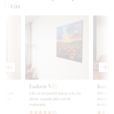
vás
Ľudovít V.
Ivana
jak jsem
Líbí se mi pestré barvy a to, že
Pěkný dop
 velmi
obraz vypadá jako ručně
montáž, p
malovaný.
kvalitně z
5/5