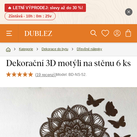
🔥 LETNÍ VÝPRODEJ: slevy až do 30 %!
Zůstává -
10h
:
0m
:
24v
Kategorie
Dekorace do bytu
Dřevěné nálepky
Dekorační 3D motýli na stěnu 6 ks
(
19 recenzí
)
Model:
BD-NS-52.