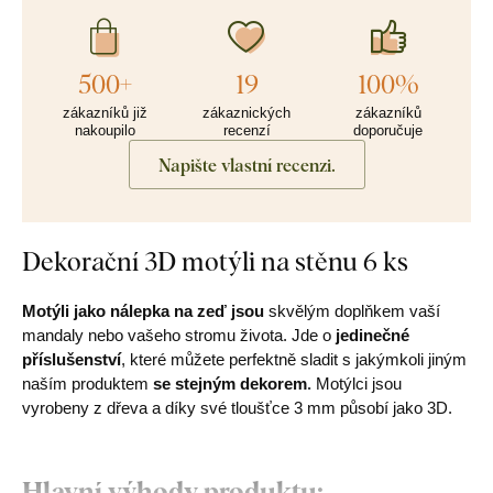
500+
19
100%
zákazníků již
zákaznických
zákazníků
nakoupilo
recenzí
doporučuje
Napište vlastní recenzi.
Dekorační 3D motýli na stěnu 6 ks
Motýli jako nálepka na zeď jsou
skvělým doplňkem vaší
mandaly nebo vašeho stromu života. Jde o
jedinečné
příslušenství
, které můžete perfektně sladit s jakýmkoli jiným
naším produktem
se stejným dekorem
.
Motýlci jsou
vyrobeny z dřeva a díky své tloušťce 3 mm působí jako 3D.
Hlavní výhody produktu: