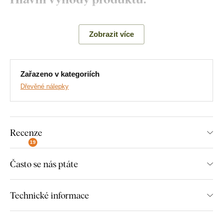
Levná dekorace na zeď
Zobrazit více
Široká paleta dekorů
Jednoduchá montáž
Zařazeno v kategoriích
Dřevěné nálepky
Na výběr dvě velikosti:
Menší rozměr má velikost 8 - 9 cm (dle motýlka)
Recenze
Větší rozměr má velikost 12 - 13 cm (dle motýlka)
19
Často se nás ptáte
Montáž, kterou zvládne každý:
Technické informace
Instalace dekorace je opravdu snadná :) Pro zavěšení
doporučujeme použít pěnovou lepicí pásku nebo malé hřebíky.
Bez vrtání, jednoduše a rychle.