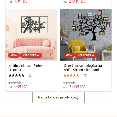
499 Kč
2 049 Kč
od
od
který jste si zvolili.
-25%
VÝPRODEJ 🔥
-25%
VÝPRODEJ 🔥
3 dílný obraz - Větev
Dřevěná samolepka na
stromu
zeď - Strom s fotkami
(
1
)
(
1
)
1 249 Kč
2 719 Kč
939 Kč
2 039 Kč
od
od
Načíst další produkty