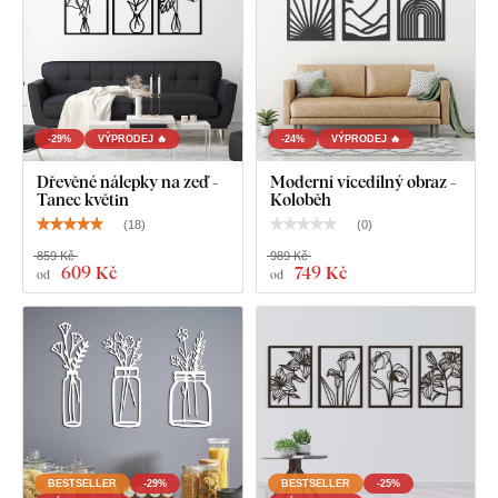
tlakem. Materiál je
pevný
(tloušťka 3 mm),
tvarově stálý a má
hladký povrch
. Díky své pevnosti umožňuje
precizní řezání i
jemných, tenkých detailů
.
-29%
VÝPRODEJ 🔥
-24%
VÝPRODEJ 🔥
Dřevěné nálepky na zeď -
Moderní vícedílný obraz -
Tanec květin
Koloběh
(
18
)
(
0
)
859 Kč
989 Kč
609 Kč
749 Kč
od
od
Na výběr máte z
12 dekorů
s polomatným lakem, který
zvyšuje
odolnost proti běžnému poškrábání
.
Tloušťka 3
mm
dodává produktu
3D efekt
s jemným stínováním, díky
čemuž na stěně působí čistě a elegantně – na rozdíl od
tenkých papírových samolepek.
BESTSELLER
-29%
BESTSELLER
-25%