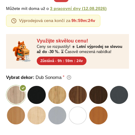
Můžete mít doma už o
3 pracovní dny
(
12.08.2026
)
Výprodejová cena končí za
9h
:
59m
:
23v
Využijte skvělou cenu!
Ceny se rozpustily! ☀️
Letní výprodej se slevou
až do -30 %.
⏳ Časově omezená nabídka!
Zůstává -
9h
:
59m
:
23v
Vybrat dekor:
Dub Sonoma