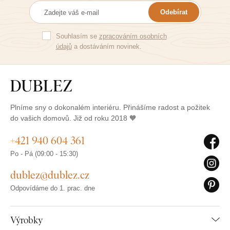
nákup. Dě
Odebírat
Souhlasím se
zpracováním osobních
údajů
a dostáváním novinek.
Plníme sny o dokonalém interiéru. Přinášíme radost a požitek
do vašich domovů. Již od roku 2018 🧡
+421 940 604 361
Po - Pá (09:00 - 15:30)
dublez@dublez.cz
Odpovídáme do 1. prac. dne
Výrobky