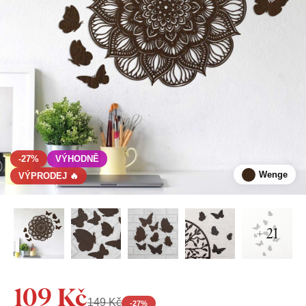
-27%
VÝHODNĚ
Wenge
VÝPRODEJ 🔥
+ 21
109 Kč
149 Kč
-
27
%