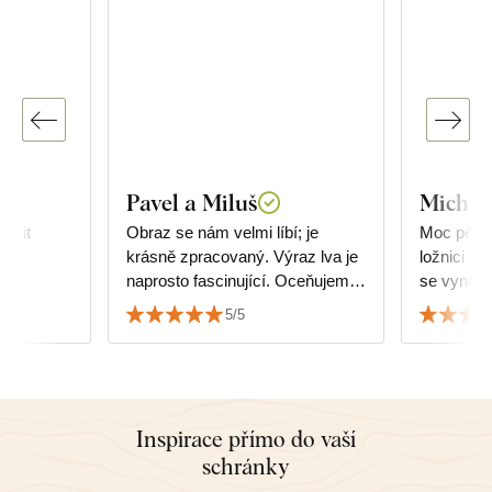
Pavel a Miluš
Michal
učit
Obraz se nám velmi líbí; je
Moc pěkn
krásně zpracovaný. Výraz lva je
ložnici s
naprosto fascinující. Oceňujeme
se vynadí
též rychlost dodání a preciznost
nákupem 
5/5
zabalení.
se neobáva
Vše je děl
láskou. I k
3D modela
tak vypad
Inspirace přímo do vaší
krásné a 
schránky
Není to ná