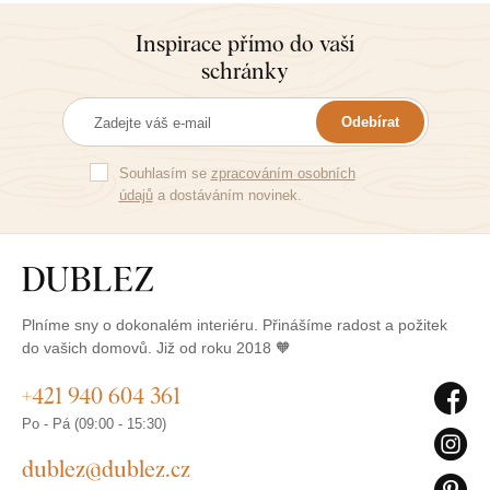
3D modelace jak se někdy zdá,
tak vypadá úžasně. Barvy
Inspirace přímo do vaší
krásné a vše pečlivě zabalené.
schránky
Není to náš první, ani poslední
nákup. Děkujeme :)
Odebírat
Souhlasím se
zpracováním osobních
údajů
a dostáváním novinek.
Plníme sny o dokonalém interiéru. Přinášíme radost a požitek
do vašich domovů. Již od roku 2018 🧡
+421 940 604 361
Po - Pá (09:00 - 15:30)
dublez@dublez.cz