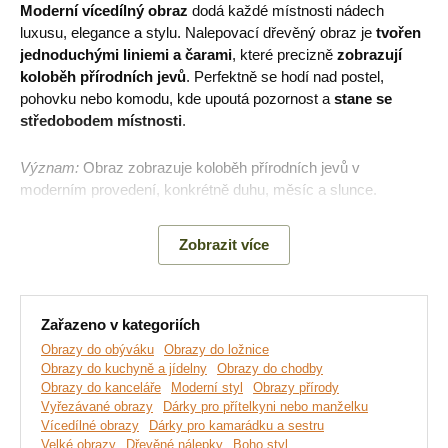
Moderní vícedílný obraz
dodá každé místnosti nádech
luxusu, elegance a stylu. Nalepovací dřevěný obraz je
tvořen
jednoduchými liniemi a čarami
, které precizně
zobrazují
koloběh přírodních jevů
. Perfektně se hodí nad postel,
pohovku nebo komodu, kde upoutá pozornost a
stane se
středobodem místnosti
.
Význam:
Obraz zobrazuje koloběh přírodních jevů v
moderním provedení, konkrétně duhu, měsíc a slunce.
Zobrazit více
Hlavní výhody produktu:
Originální dárek pro ženu k narozeninám
Zařazeno v kategoriích
Rozmístění podle vlastní fantazie
Obrazy do obýváku
Obrazy do ložnice
Obrazy do kuchyně a jídelny
Obrazy do chodby
Skvěle se hodí do moderního interiéru
Obrazy do kanceláře
Moderní styl
Obrazy přírody
Vyřezávané obrazy
Dárky pro přítelkyni nebo manželku
Jednoduchá montáž na stěnu
Vícedílné obrazy
Dárky pro kamarádku a sestru
Velké obrazy
Dřevěné nálepky
Boho styl