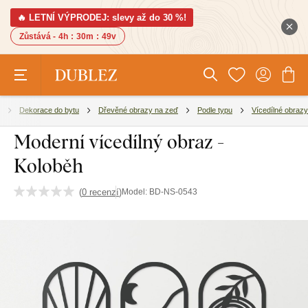
🔥 LETNÍ VÝPRODEJ: slevy až do 30 %!
Zůstává -
4h
:
30m
:
48v
Dekorace do bytu
Dřevěné obrazy na zeď
Podle typu
Vícedílné obrazy
Moderní vícedílný obraz -
Koloběh
(
0 recenzí
)
Model:
BD-NS-0543