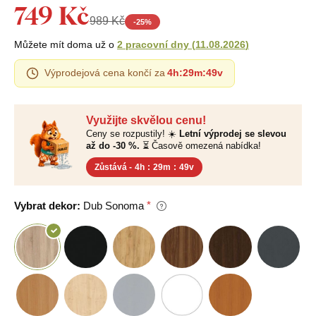
749 Kč
989 Kč
-
25
%
Můžete mít doma už o
2 pracovní dny
(
11.08.2026
)
Výprodejová cena končí za
4h
:
29m
:
48v
Využijte skvělou cenu!
Ceny se rozpustily! ☀️
Letní výprodej se slevou
až do -30 %.
⏳ Časově omezená nabídka!
Zůstává -
4h
:
29m
:
48v
Vybrat dekor:
Dub Sonoma