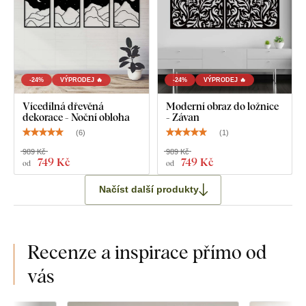
-24%
VÝPRODEJ 🔥
-24%
VÝPRODEJ 🔥
Vícedílná dřevěná
Moderní obraz do ložnice
dekorace - Noční obloha
- Závan
(
6
)
(
1
)
989 Kč
989 Kč
749 Kč
749 Kč
od
od
Načíst další produkty
Recenze a inspirace přímo od
vás