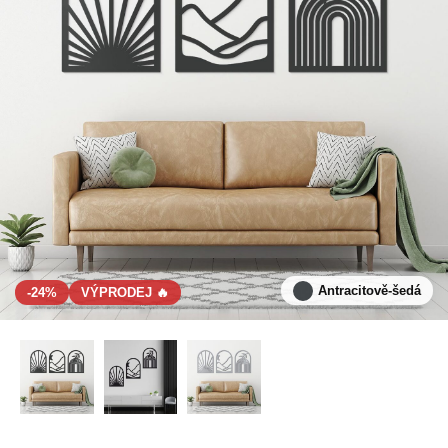
Antracitově-šedá
-24%
VÝPRODEJ 🔥