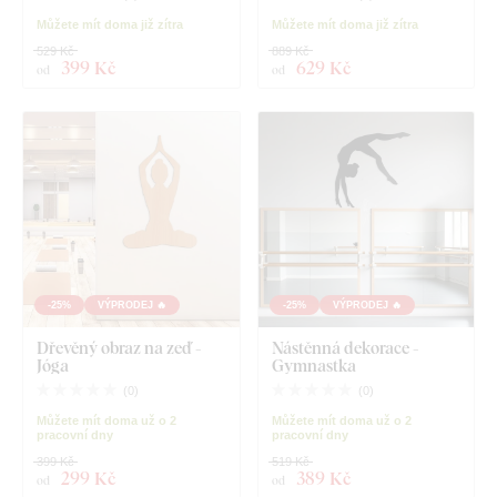
Můžete mít doma již zítra
Můžete mít doma již zítra
529 Kč
889 Kč
399 Kč
629 Kč
od
od
-25%
VÝPRODEJ 🔥
-25%
VÝPRODEJ 🔥
Dřevěný obraz na zeď -
Nástěnná dekorace -
Jóga
Gymnastka
(
0
)
(
0
)
Můžete mít doma už o 2
Můžete mít doma už o 2
pracovní dny
pracovní dny
399 Kč
519 Kč
299 Kč
389 Kč
od
od