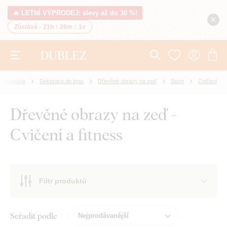
🔥 LETNÍ VÝPRODEJ: slevy až do 30 %!
Zůstává -
21h
:
26m
:
1v
Kategorie
Dekorace do bytu
Dřevěné obrazy na zeď
Sport
Cvičení
Dřevěné obrazy na zeď -
Cvičení a fitness
Filtr produktů
Seřadit podle