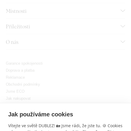
Místnosti
Příležitosti
O nás
Garance spokojenosti
Doprava a platba
Reklamace
Obchodní podmínky
Jsme ECO
Jak nakupovat
GDPR
Nastavit cookies
Jak používáme cookies
Vítejte ve světě DUBLEZ! 🏡 Jsme rádi, že jste tu. 🍪 Cookies