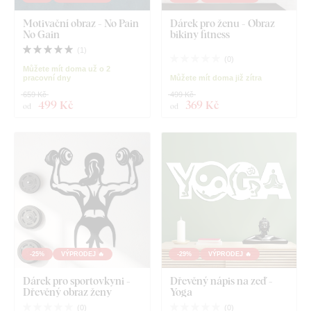
Motivační obraz - No Pain
Dárek pro ženu - Obraz
No Gain
bikiny fitness
(
1
)
(
0
)
Můžete mít doma už o 2
pracovní dny
Můžete mít doma již zítra
659 Kč
499 Kč
499 Kč
369 Kč
od
od
-25%
VÝPRODEJ 🔥
-29%
VÝPRODEJ 🔥
Dárek pro sportovkyni -
Dřevěný nápis na zeď -
Dřevěný obraz ženy
Yoga
(
0
)
(
0
)