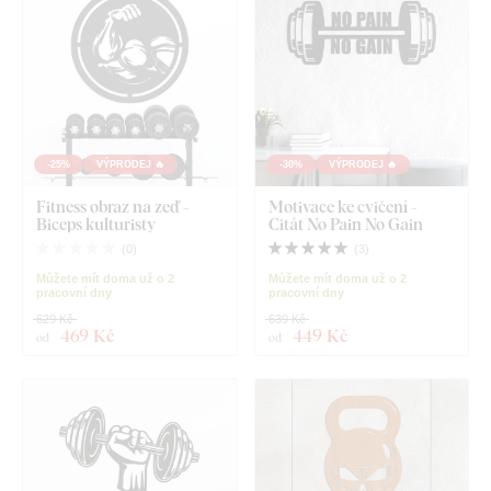
-25%
VÝPRODEJ 🔥
-30%
VÝPRODEJ 🔥
Fitness obraz na zeď -
Motivace ke cvičení -
Biceps kulturisty
Citát No Pain No Gain
(
0
)
(
3
)
Můžete mít doma už o 2
Můžete mít doma už o 2
pracovní dny
pracovní dny
629 Kč
639 Kč
469 Kč
449 Kč
od
od