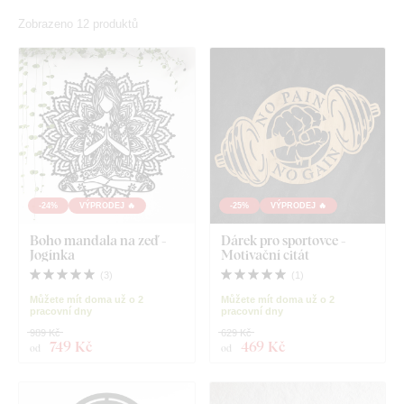
Zobrazeno 12 produktů
-24%
VÝPRODEJ 🔥
-25%
VÝPRODEJ 🔥
Boho mandala na zeď -
Dárek pro sportovce -
Jogínka
Motivační citát
(
3
)
(
1
)
Můžete mít doma už o 2
Můžete mít doma už o 2
pracovní dny
pracovní dny
989 Kč
629 Kč
749 Kč
469 Kč
od
od