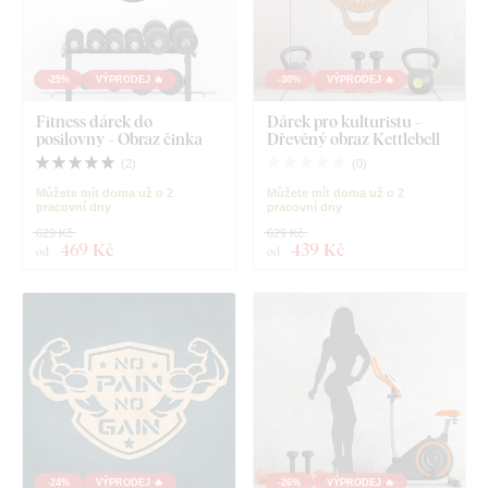
-25%
VÝPRODEJ 🔥
-30%
VÝPRODEJ 🔥
Fitness dárek do
Dárek pro kulturistu -
posilovny - Obraz činka
Dřevěný obraz Kettlebell
(
2
)
(
0
)
Můžete mít doma už o 2
Můžete mít doma už o 2
pracovní dny
pracovní dny
629 Kč
629 Kč
469 Kč
439 Kč
od
od
-24%
VÝPRODEJ 🔥
-26%
VÝPRODEJ 🔥