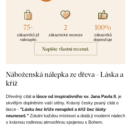
75+
2
100%
zákazníků již
zákaznické recenze
zákazníků
nakoupilo
doporučuje
Napište vlastní recenzi.
Náboženská nálepka ze dřeva - Láska a
kříž
Dřevěný citát
o lásce od inspirativního sv. Jana Pavla II.
je
skvělým doplněním vaší stěny. Krásný česky psaný citát o
lásce -
"Lásku bez kříže nenajdeš a kříž bez lásky
neuneseš."
Zútulní každou místnost a dodá jí moderní nádech
s krásnou rodinnou atmosférou spojenou s Bohem.