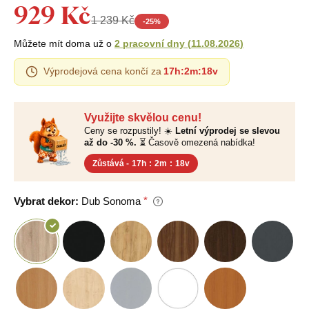
929 Kč
1 239 Kč
-
25
%
Můžete mít doma už o
2 pracovní dny
(
11.08.2026
)
Výprodejová cena končí za
17h
:
2m
:
17v
Využijte skvělou cenu!
Ceny se rozpustily! ☀️
Letní výprodej se slevou
až do -30 %.
⏳ Časově omezená nabídka!
Zůstává -
17h
:
2m
:
17v
Vybrat dekor:
Dub Sonoma