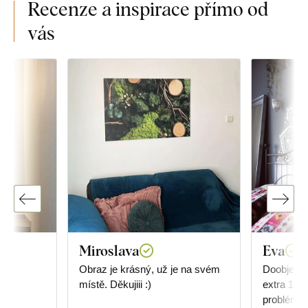
Recenze a inspirace přímo od
vás
Miroslava
Eva
Obraz je krásný, už je na svém
Doobjedna
místě. Děkujiii :)
extra 17 k
problém, 