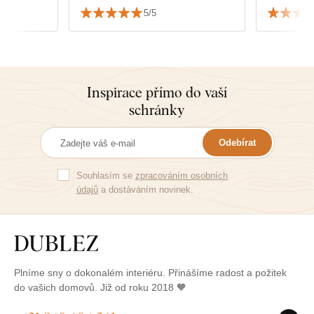
srdečně d
5/5
Inspirace přímo do vaší
schránky
Odebírat
Souhlasím se
zpracováním osobních
údajů
a dostáváním novinek.
Plníme sny o dokonalém interiéru. Přinášíme radost a požitek
do vašich domovů. Již od roku 2018 🧡