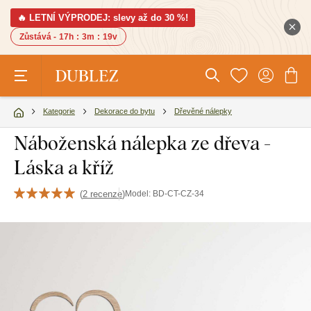
🔥 LETNÍ VÝPRODEJ: slevy až do 30 %!
Zůstává -
17h
:
3m
:
18v
Kategorie
Dekorace do bytu
Dřevěné nálepky
Náboženská nálepka ze dřeva -
Láska a kříž
(
2 recenze
)
Model:
BD-CT-CZ-34