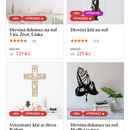
-23%
VÝHODNĚ
-24%
VÝPRODEJ 🔥
VÝPRODEJ 🔥
Dřevěná dekorace na zeď -
Dřevěný kříž na zeď
Víra, Život, Láska
(
8
)
(
53
)
699 Kč
299 Kč
529 Kč
229 Kč
od
od
-25%
VÝPRODEJ 🔥
-25%
VÝPRODEJ 🔥
Vyřezávaný kříž ze dřeva -
Dřevěná dekorace na zeď -
Betlém
Modlící se ruce