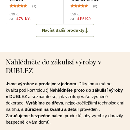
(
1
)
(
8
)
639 Kč
559 Kč
479 Kč
419 Kč
od
od
Načíst další produkty
Nahlédněte do zákulisí výroby v
DUBLEZ
Jsme výrobce a prodejce v jednom.
Díky tomu máme
kvalitu pod kontrolou :)
Nahlédněte proto do zákulisí výroby
v DUBLEZ
a seznamte se, jak vznikají vaše vysněné
dekorace.
Vyrábíme ze dřeva
, nejpokročilejšími technologiemi
na trhu,
s důrazem na kvalitu a detail
provedení.
Zaručujeme bezpečné balení
produktů, aby výrobky dorazily
bezpečně k vám domů.