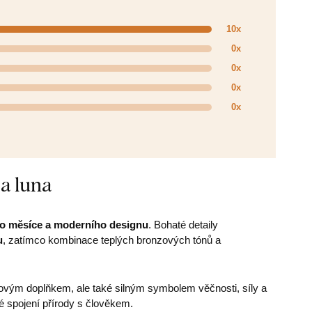
10x
0x
0x
0x
0x
 a luna
ého měsíce a moderního designu
. Bohaté detaily
u
, zatímco kombinace teplých bronzových tónů a
ovým doplňkem, ale také silným symbolem věčnosti, síly a
 spojení přírody s člověkem.