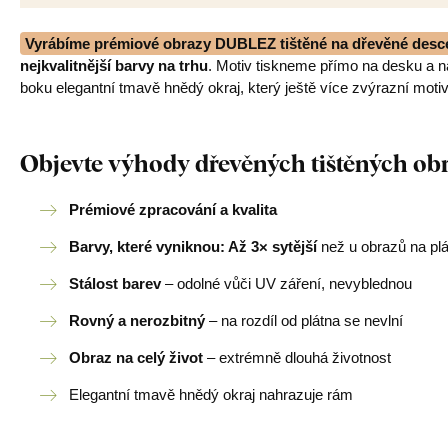
Vyrábíme prémiové obrazy DUBLEZ tištěné na dřevěné desc
nejkvalitnější barvy na trhu
. Motiv tiskneme přímo na desku a 
boku elegantní tmavě hnědý okraj, který ještě více zvýrazní motiv
Objevte výhody dřevěných tištěných o
Prémiové zpracování a kvalita
Barvy, které vyniknou: Až 3× sytější
než u obrazů na pl
Stálost barev
– odolné vůči UV záření, nevyblednou
Rovný a nerozbitný
– na rozdíl od plátna se nevlní
Obraz na celý život
– extrémně dlouhá životnost
Elegantní tmavě hnědý okraj nahrazuje rám