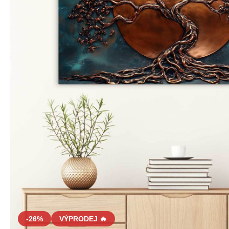
-26%
VÝPRODEJ 🔥