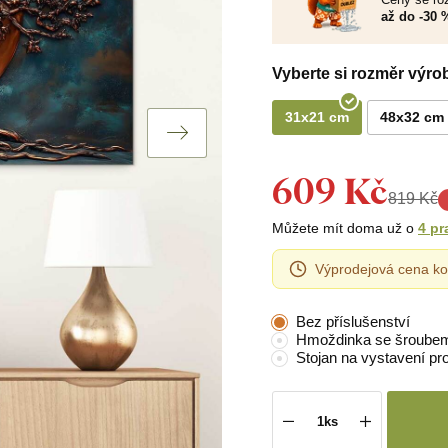
až do -30 
Vyberte si rozměr výro
31x21 cm
48x32 cm
609 Kč
819 Kč
Můžete mít doma už o
4 pr
Výprodejová cena ko
Bez příslušenství
Hmoždinka se šroube
Stojan na vystavení pr