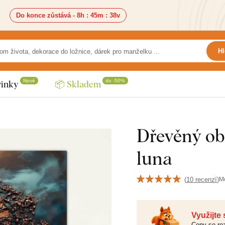
Do konce zůstává -
8h
:
45m
:
37v
Hl
Nové
do -50%
inky
📦 Skladem
Dřevěný obr
luna
(
10 recenzí
)
M
Využijte
Ceny se roz