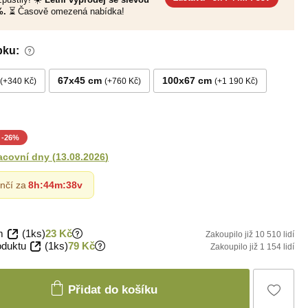
%.
⏳ Časově omezená nabídka!
bku:
67x45 cm
100x67 cm
+340 Kč
+760 Kč
+1 190 Kč
-
26
%
acovní dny
(
13.08.2026
)
nčí za
8h
:
44m
:
36v
m
(1ks)
23 Kč
Zakoupilo již 10 510 lidí
oduktu
(1ks)
79 Kč
Zakoupilo již 1 154 lidí
Přidat do košíku