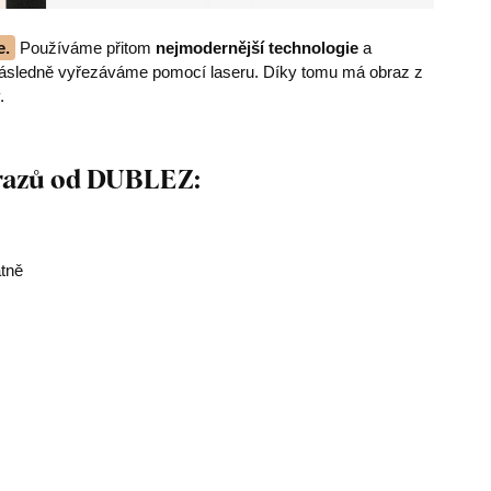
e.
Používáme přitom
nejmodernější technologie
a
následně vyřezáváme pomocí laseru. Díky tomu má obraz z
.
brazů od DUBLEZ:
átně