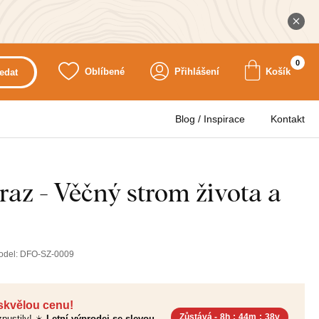
0
Oblíbené
Přihlášení
Košík
edat
Blog / Inspirace
Kontakt
az - Věčný strom života a
odel:
DFO-SZ-0009
 skvělou cenu!
Zůstává -
8h
:
44m
:
36v
pustily! ☀️
Letní výprodej se slevou