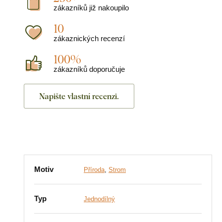
zákazníků již nakoupilo
10
zákaznických recenzí
100%
zákazníků doporučuje
Napište vlastní recenzi.
Motiv
Příroda
,
Strom
Typ
Jednodílný