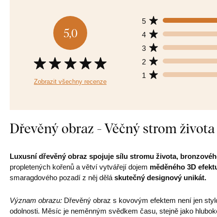
5
5,0
4
3
2
1
Zobrazit všechny recenze
Dřevěný obraz - Věčný strom života
Luxusní dřevěný obraz
spojuje sílu stromu života, bronzov
propletených kořenů a větví vytvářejí dojem
měděného 3D efekt
smaragdového pozadí z něj dělá
skutečný designový unikát.
Význam obrazu:
Dřevěný obraz s kovovým efektem není jen styl
odolnosti. Měsíc je neměnným svědkem času, stejně jako hluboké