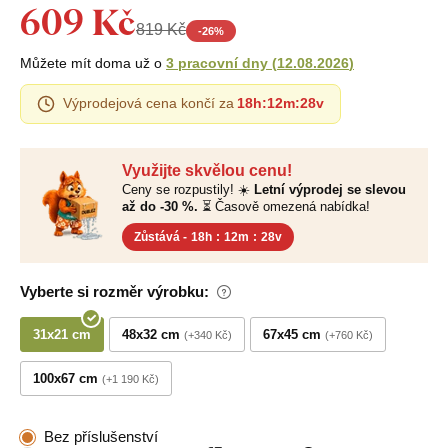
609 Kč
819 Kč
-
26
%
Můžete mít doma už o
3 pracovní dny
(
12.08.2026
)
Výprodejová cena končí za
18h
:
12m
:
28v
Využijte skvělou cenu!
Ceny se rozpustily! ☀️
Letní výprodej se slevou
až do -30 %.
⏳ Časově omezená nabídka!
Zůstává -
18h
:
12m
:
28v
Vyberte si rozměr výrobku:
31x21 cm
48x32 cm
67x45 cm
+340 Kč
+760 Kč
100x67 cm
+1 190 Kč
Bez příslušenství