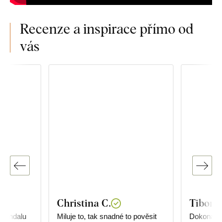
Recenze a inspirace přímo od
vás
Christina C.
Tibor R
 mandalu
Miluje to, tak snadné to pověsit
Dokonalé,