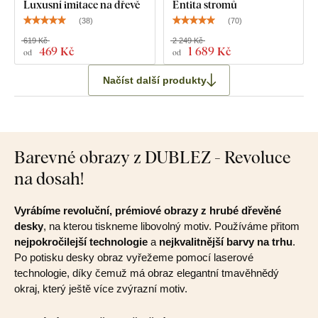
Luxusní imitace na dřevě
Entita stromů
(
38
)
(
70
)
619 Kč
2 249 Kč
469 Kč
1 689 Kč
od
od
Načíst další produkty
Barevné obrazy z DUBLEZ - Revoluce
na dosah!
Vyrábíme revoluční, prémiové obrazy z hrubé dřevěné
desky
, na kterou tiskneme libovolný motiv. Používáme přitom
nejpokročilejší technologie
a
nejkvalitnější barvy na trhu
.
Po potisku desky obraz vyřežeme pomocí laserové
technologie, díky čemuž má obraz elegantní tmavěhnědý
okraj, který ještě více zvýrazní motiv.