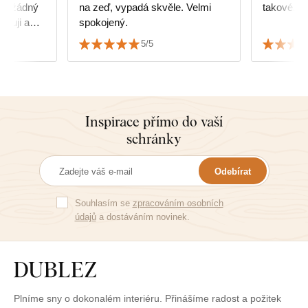
cm, žádný
na zeď, vypadá skvěle. Velmi
takové, ja
ěkuji a
spokojený.
5/5
Inspirace přímo do vaší
schránky
Odebírat
Souhlasím se
zpracováním osobních
údajů
a dostáváním novinek.
Plníme sny o dokonalém interiéru. Přinášíme radost a požitek