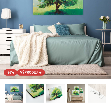
-26%
VÝPRODEJ 🔥
+ 4