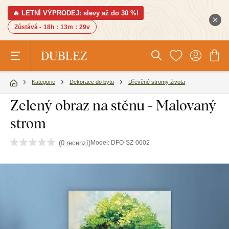
🔥 LETNÍ VÝPRODEJ: slevy až do 30 %!
Zůstává -
18h
:
13m
:
28v
Kategorie
Dekorace do bytu
Dřevěné stromy života
Zelený obraz na stěnu - Malovaný
strom
(
0 recenzí
)
Model:
DFO-SZ-0002