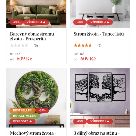
-26%
VÝPRODEJ 🔥
-26%
VÝPRODEJ 🔥
Barevný obraz stromu
Strom života - Tanec listů
života - Prosperita
(
0
)
(
2
)
819 Kč
819 Kč
609 Kč
609 Kč
od
od
BESTSELLER
-24%
IMITACE MECHU
VÝPRODEJ 🔥
-25%
VÝPRODEJ 🔥
Mechový strom života -
3 dílný obraz na stěnu -