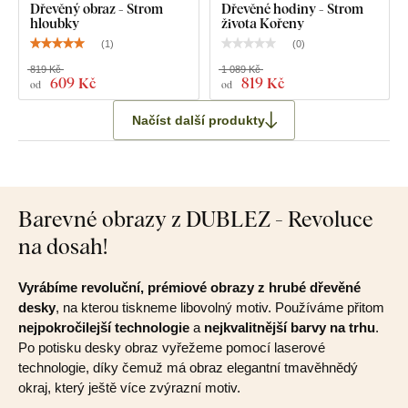
Dřevěný obraz - Strom
Dřevěné hodiny - Strom
hloubky
života Kořeny
(
1
)
(
0
)
819 Kč
1 089 Kč
609 Kč
819 Kč
od
od
Načíst další produkty
Barevné obrazy z DUBLEZ - Revoluce
na dosah!
Vyrábíme revoluční, prémiové obrazy z hrubé dřevěné
desky
, na kterou tiskneme libovolný motiv. Používáme přitom
nejpokročilejší technologie
a
nejkvalitnější barvy na trhu
.
Po potisku desky obraz vyřežeme pomocí laserové
technologie, díky čemuž má obraz elegantní tmavěhnědý
okraj, který ještě více zvýrazní motiv.