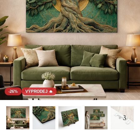
-26%
VÝPRODEJ 🔥
+ 3