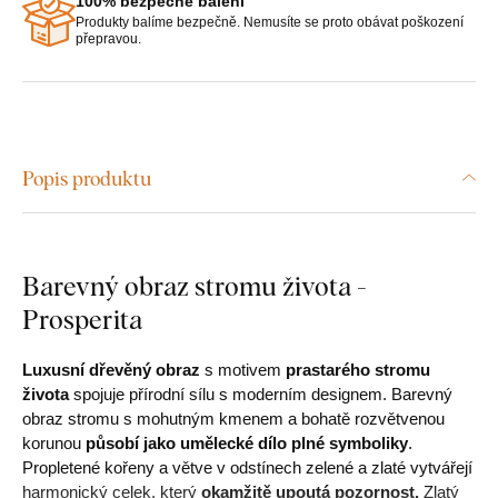
100% bezpečné balení
Produkty balíme bezpečně. Nemusíte se proto obávat poškození
přepravou.
Popis produktu
Barevný obraz stromu života -
Prosperita
Luxusní dřevěný obraz
s motivem
prastarého stromu
života
spojuje přírodní sílu s moderním designem. Barevný
obraz stromu s mohutným kmenem a bohatě rozvětvenou
korunou
působí jako umělecké dílo plné symboliky
.
Propletené kořeny a větve v odstínech zelené a zlaté vytvářejí
harmonický celek, který
okamžitě upoutá pozornost.
Zlatý