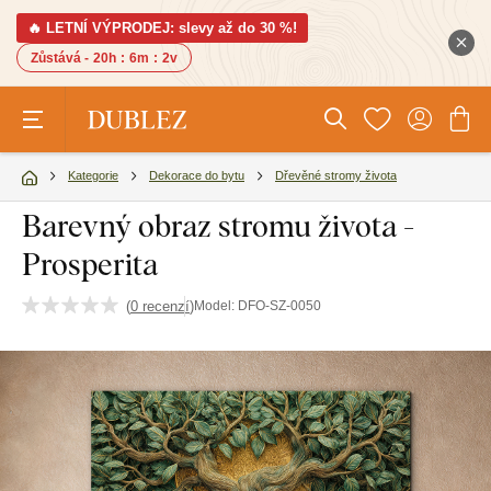
🔥 LETNÍ VÝPRODEJ: slevy až do 30 %!
Zůstává -
20h
:
6m
:
1v
Kategorie
Dekorace do bytu
Dřevěné stromy života
Barevný obraz stromu života -
Prosperita
(
0 recenzí
)
Model:
DFO-SZ-0050