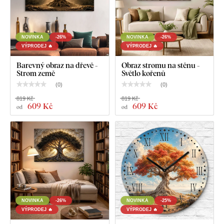
Přehledný návod na montáž
NOVINKA
-26%
NOVINKA
-26%
VÝPRODEJ 🔥
VÝPRODEJ 🔥
Barevný obraz na dřevě -
Obraz stromu na stěnu -
Strom země
Světlo kořenů
(
0
)
(
0
)
819 Kč
819 Kč
609 Kč
609 Kč
od
od
NOVINKA
-26%
NOVINKA
-25%
VÝPRODEJ 🔥
VÝPRODEJ 🔥