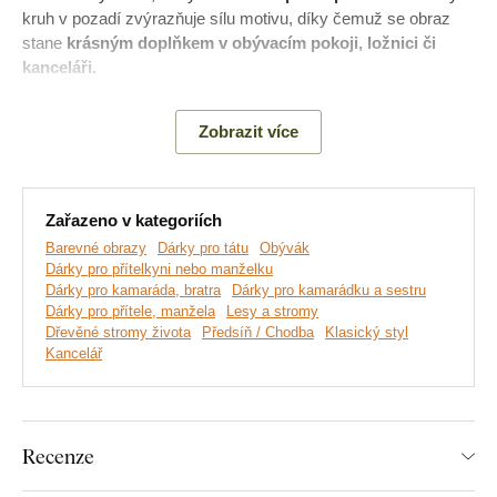
kruh v pozadí zvýrazňuje sílu motivu, díky čemuž se obraz
stane
krásným doplňkem v obývacím pokoji, ložnici či
kanceláři.
Význam obrazu:
Strom života symbolizuje sílu, růst a
Zobrazit více
propojení všeho živého. Kořeny představují stabilitu a rodinné
zázemí, zatímco rozvětvená koruna vyjadřuje rozvoj, nové
příležitosti a životní energii.
Zařazeno v kategoriích
Barevné obrazy
Dárky pro tátu
Obývák
Dárky pro přítelkyni nebo manželku
Dárky pro kamaráda, bratra
Dárky pro kamarádku a sestru
Dárky pro přítele, manžela
Lesy a stromy
Dřevěné stromy života
Předsíň / Chodba
Klasický styl
Kancelář
Recenze