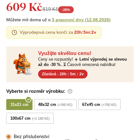
609 Kč
819 Kč
-
26
%
Můžete mít doma už o
3 pracovní dny
(
12.08.2026
)
Výprodejová cena končí za
20h
:
5m
:
1v
Využijte skvělou cenu!
Ceny se rozpustily! ☀️
Letní výprodej se slevou
až do -30 %.
⏳ Časově omezená nabídka!
Zůstává -
20h
:
5m
:
1v
Vyberte si rozměr výrobku:
31x21 cm
48x32 cm
67x45 cm
+340 Kč
+760 Kč
100x67 cm
+1 190 Kč
Bez příslušenství