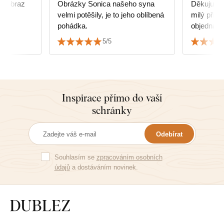
cí obraz
Obrázky Sonica našeho syna
Děkuju ve
velmi potěšily, je to jeho oblíbená
milý příst
pohádka.
objednávky. Mandala nám
viceúčelo
5/5
Inspirace přímo do vaší
schránky
Odebírat
Souhlasím se
zpracováním osobních
údajů
a dostáváním novinek.