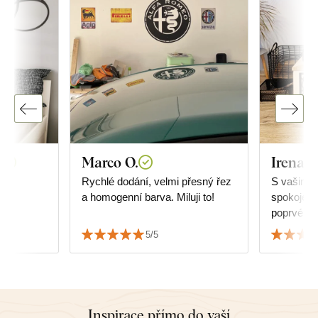
á
Marco O.
Irena Š
ce.
Rychlé dodání, velmi přesný řez
S vašimi 
a homogenní barva. Miluji to!
spokojená
poprvé a a
úžasní, d
5/5
Inspirace přímo do vaší