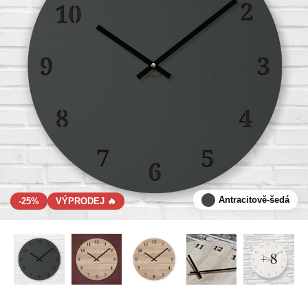
Antracitově-šedá
-25%
VÝPRODEJ 🔥
+ 8