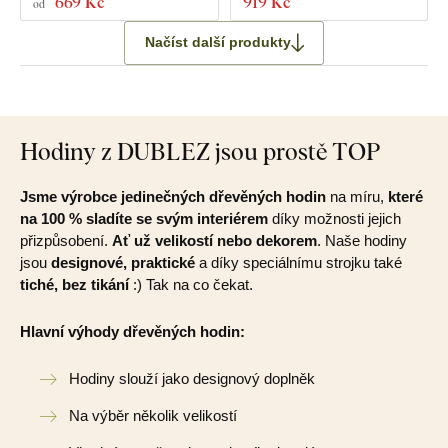
669 Kč
919 Kč
od
Načíst další produkty
Hodiny z DUBLEZ jsou prostě TOP
Jsme výrobce jedinečných dřevěných hodin
na míru,
které
na 100 % sladíte se svým interiérem
díky možnosti jejich
přizpůsobení.
Ať už velikostí nebo dekorem
. Naše hodiny
jsou
designové, praktické
a díky speciálnímu strojku také
tiché, bez tikání
:) Tak na co čekat.
Hlavní výhody dřevěných hodin:
Hodiny slouží jako designový doplněk
Na výběr několik velikostí