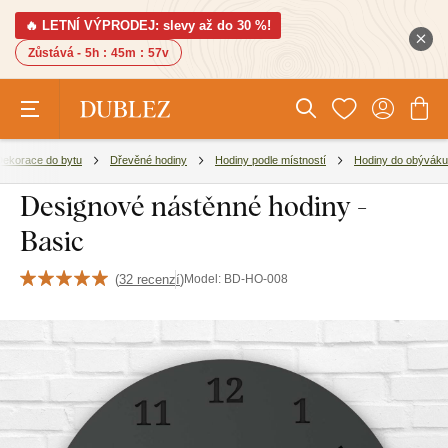
🔥 LETNÍ VÝPRODEJ: slevy až do 30 %!
Zůstává -
5h
:
45m
:
56v
Dekorace do bytu
Dřevěné hodiny
Hodiny podle místností
Hodiny do obýváku
Designové nástěnné hodiny -
Basic
(
32 recenzí
)
Model:
BD-HO-008