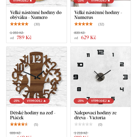
VÝPRODEJ 🔥
-25%
VÝPRODEJ 🔥
Černé ocelové ručičky s matným povrchem
Velké nástěnné hodiny do
Velké nástěnné hodiny -
obýváku - Numero
Numerus
Návod na montáž
(
30
)
(
32
)
1 059 Kč
839 Kč
789 Kč
629 Kč
od
od
-25%
VÝPRODEJ 🔥
-25%
VÝPRODEJ 🔥
Dětské hodiny na zeď -
Nalepovací hodiny ze
Ptáček
dřeva - Victoria
(
5
)
(
0
)
889 Kč
1 219 Kč