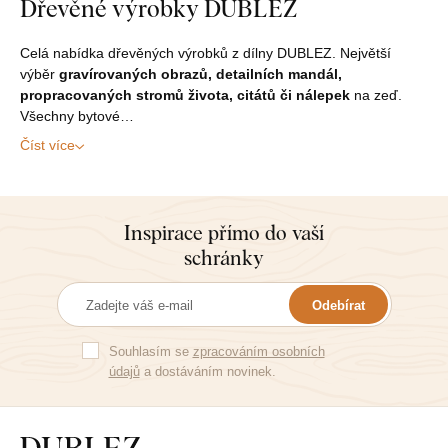
Dřevěné výrobky DUBLEZ
Celá nabídka dřevěných výrobků z dílny DUBLEZ. Největší
výběr
gravírovaných obrazů, detailních mandál,
propracovaných stromů života, citátů či nálepek
na zeď.
Všechny bytové…
Číst více
Inspirace přímo do vaší
schránky
Odebírat
Souhlasím se
zpracováním osobních
údajů
a dostáváním novinek.