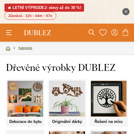
🔥 LETNÍ VÝPRODEJ: slevy až do 30 %!
Zůstává -
11h
:
44m
:
57v
Kategorie
Dřevěné výrobky DUBLEZ
Dekorace do bytu
Originální dárky
Řešení na míru