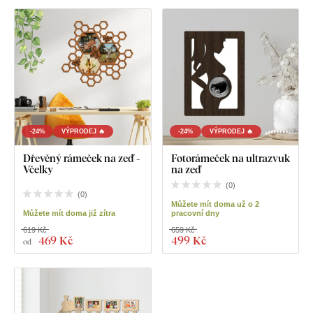
-24%
VÝPRODEJ 🔥
-24%
VÝPRODEJ 🔥
Dřevěný rámeček na zeď -
Fotorámeček na ultrazvuk
Včelky
na zeď
(
0
)
(
0
)
Můžete mít doma už o 2
Můžete mít doma již zítra
pracovní dny
619 Kč
659 Kč
469 Kč
499 Kč
od