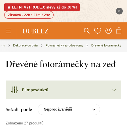
🔥 LETNÍ VÝPRODEJ: slevy až do 30 %!
Zůstává -
22h
:
27m
:
29v
orie
Dekorace do bytu
Fotorámečky a rodostromy
Dřevěné fotorámečky
Dřevěné fotorámečky na zeď
Filtr produktů
Seřadit podle
Zobrazeno 27 produktů