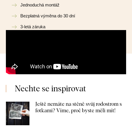
Jednoduchá montáž
Bezplatná výměna do 30 dní
3-letá záruka
Nechte se inspirovat
Ještě nemáte na stěně svůj rodostrom s
fotkami? Víme, proč byste měli mít!