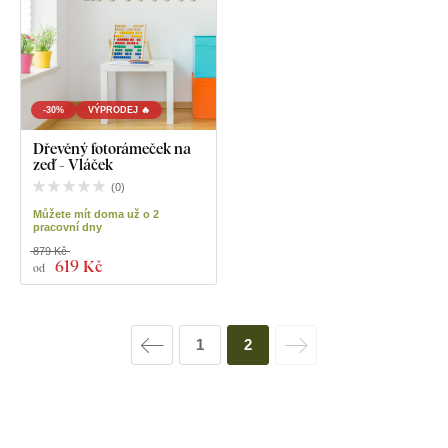
-30%
VÝPRODEJ 🔥
Dřevěný fotorámeček na
zeď - Vláček
(
0
)
Můžete mít doma už o 2
pracovní dny
879 Kč
619 Kč
od
1
2