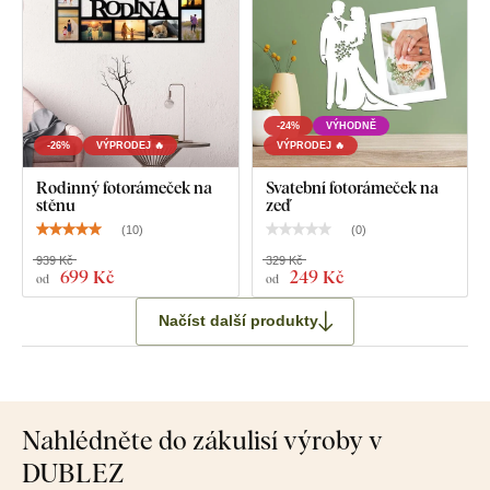
Co najdete v balíčku?
Dřevěný fotorámeček - Family
-24%
VÝHODNĚ
-26%
VÝPRODEJ 🔥
VÝPRODEJ 🔥
Oboustranná lepicí páska na fotografii + pěnová lepicí
Rodinný fotorámeček na
Svatební fotorámeček na
páska na připevnění rámečku na stěnu
stěnu
zeď
(
10
)
(
0
)
Poznámka:
Rámečky dodáváme bez skla.
939 Kč
329 Kč
699 Kč
249 Kč
od
od
Načíst další produkty
Nahlédněte do zákulisí výroby v
DUBLEZ