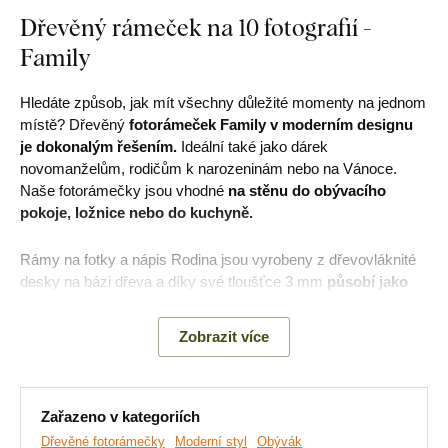
Dřevěný rámeček na 10 fotografií -
Family
Hledáte způsob, jak mít všechny důležité momenty na jednom
místě? Dřevěný
fotorámeček Family v moderním designu
je dokonalým řešením.
Ideální také jako dárek
novomanželům, rodičům k narozeninám nebo na Vánoce.
Naše fotorámečky jsou vhodné
na stěnu do obývacího
pokoje, ložnice nebo do kuchyně.
Rámy na fotky a nápis Rodina jsou vyrobeny z dřevovláknité
desky na bázi dřeva a díky své tloušťce 3 mm
působí jako
3D
, fotky do něj jednoduše vlepíte.
Zobrazit více
Rozměry podle 2 standardních typů rozměru fotografií:
Menší rozměr
výrobku 60x27 cm: je pro rozměr
Zařazeno v kategoriích
fotografie
9x13 cm
Dřevěné fotorámečky
Moderní styl
Obývák