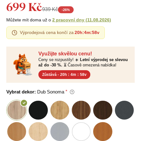
699 Kč
939 Kč
-
26
%
Můžete mít doma už o
2 pracovní dny
(
11.08.2026
)
Výprodejová cena končí za
20h
:
4m
:
57v
Využijte skvělou cenu!
Ceny se rozpustily! ☀️
Letní výprodej se slevou
až do -30 %.
⏳ Časově omezená nabídka!
Zůstává -
20h
:
4m
:
57v
Vybrat dekor:
Dub Sonoma