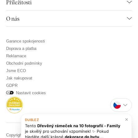
Příležitosti
O nás
Garance spokojenosti
Doprava a platba
Reklamace
Obchodní podmínky
Jsme ECO
Jak nakupovat
GDPR
Nastavit cookies
×
DUBLEZ
Tento
Dřevěný rámeček na 10 fotografií - Family
je skvělý pro uchování vzpomínek! ✨ Pokud
Copyright © DUBLEZ 2026 | Všechna práva vyhrazena
hledáte další krásné
dekorace do bytu
,