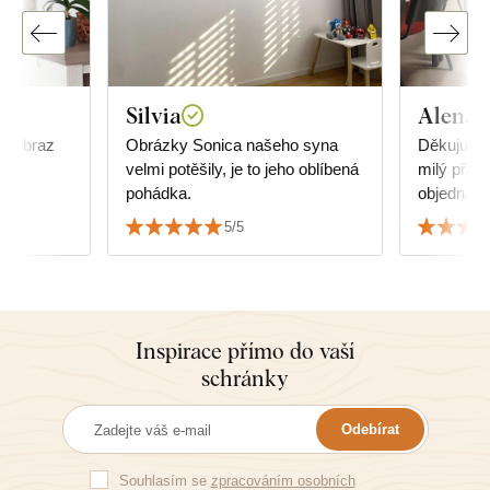
Silvia
Alena 
cí obraz
Obrázky Sonica našeho syna
Děkuju ve
velmi potěšily, je to jeho oblíbená
milý příst
pohádka.
objednávky. Mandala nám
viceúčelo
5/5
Inspirace přímo do vaší
schránky
Odebírat
Souhlasím se
zpracováním osobních