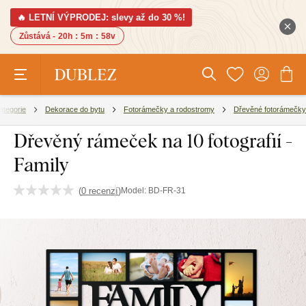
🔥 LETNÍ VÝPRODEJ: slevy až do 30 %!
Zůstává -
20h
:
5m
:
57v
ategorie
Dekorace do bytu
Fotorámečky a rodostromy
Dřevěné fotorámečky
Dřevěný rámeček na 10 fotografií -
Family
(
0 recenzí
)
Model:
BD-FR-31