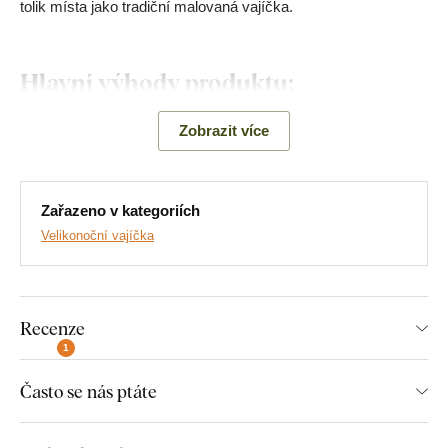
tolik místa jako tradiční malovaná vajíčka.
Hlavní výhody produktu:
Populární motiv květů
Zobrazit více
Vyřezávaná 3D vajíčka
Ekologická výroba z dřeva
Zařazeno v kategoriích
Velikonoční vajíčka
Ideální dárek pro děti
Dlouhá životnost dřevěné ozdoby
Recenze
Co najdete v balení?
1
Často se nás ptáte
Dřevěné velikonoční kraslice - Sada 4 ks