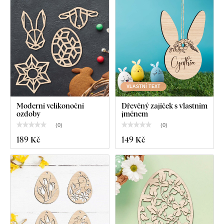
VLASTNÍ TEXT
Moderní velikonoční
Dřevěný zajíček s vlastním
ozdoby
jménem
(
0
)
(
0
)
189 Kč
149 Kč