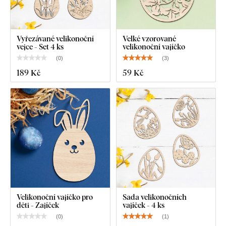
Vyřezávané velikonoční
Velké vzorované
vejce - Set 4 ks
velikonoční vajíčko
(
0
)
(
3
)
189 Kč
59 Kč
Velikonoční vajíčko pro
Sada velikonočních
děti - Zajíček
vajíček - 4 ks
(
0
)
(
1
)