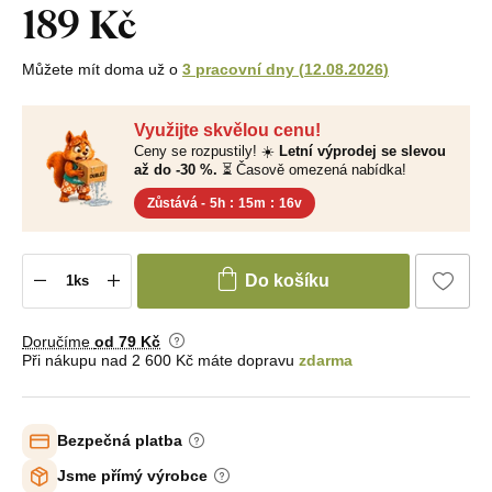
189 Kč
Můžete mít doma už o
3 pracovní dny
(
12.08.2026
)
Využijte skvělou cenu!
Ceny se rozpustily! ☀️
Letní výprodej se slevou
až do -30 %.
⏳ Časově omezená nabídka!
Zůstává -
5h
:
15m
:
15v
Do košíku
Doručíme
od 79 Kč
Při nákupu nad 2 600 Kč máte dopravu
zdarma
Bezpečná platba
Jsme přímý výrobce