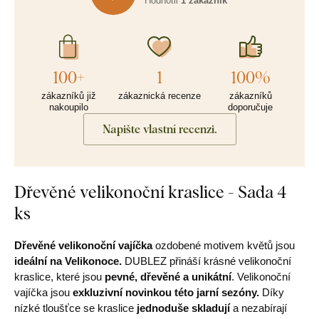
Hodnotil
1 zákazník
100+
1
100%
zákazníků již
zákaznická recenze
zákazníků
nakoupilo
doporučuje
Napište vlastní recenzi.
Dřevěné velikonoční kraslice - Sada 4
ks
Dřevěné velikonoční vajíčka
ozdobené motivem květů jsou
ideální na Velikonoce.
DUBLEZ přináší krásné velikonoční
kraslice, které jsou
pevné, dřevěné a unikátní
. Velikonoční
vajíčka jsou
exkluzivní novinkou této jarní sezóny.
Díky
nízké tloušťce se kraslice
jednoduše skladují
a nezabírají