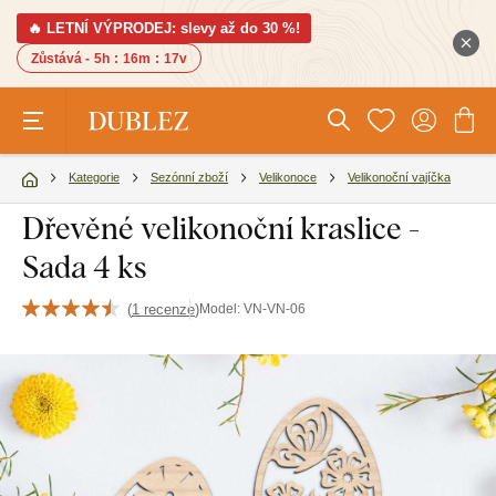
🔥 LETNÍ VÝPRODEJ: slevy až do 30 %!
Zůstává -
5h
:
16m
:
16v
Kategorie
Sezónní zboží
Velikonoce
Velikonoční vajíčka
Dřevěné velikonoční kraslice -
Sada 4 ks
(
1 recenze
)
Model:
VN-VN-06