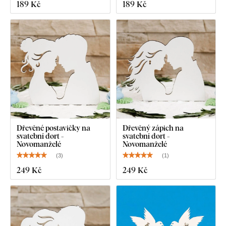
189 Kč
189 Kč
Dřevěné postavičky na
Dřevěný zápich na
svatební dort -
svatební dort -
Novomanželé
Novomanželé
(
3
)
(
1
)
249 Kč
249 Kč