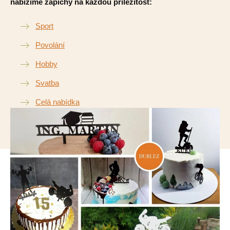
nabízíme zápichy na každou příležitost:
Sport
Povolání
Hobby
Svatba
Celá nabídka