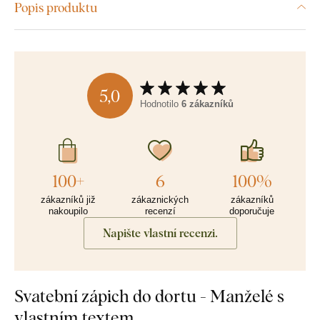
Popis produktu
5,0
Hodnotilo
6 zákazníků
100+
6
100%
zákazníků již
zákaznických
zákazníků
nakoupilo
recenzí
doporučuje
Napište vlastní recenzi.
Svatební zápich do dortu - Manželé s
vlastním textem