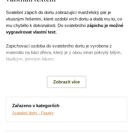
Svatební zápich do dortu zobrazující manželský pár je
vkusným řešením, které ozdobí vrch dortu a dodá mu to, co
mu chybělo k dokonalosti. Do svatebního
zápichu je možné
vygravírovat vlastní text.
Zapichovací ozdoba do svatebního dortu je vyrobena z
materiálu na bázi dřeva, který je z obou stran pokrytý bílým,
hladkým, jemným lakem.
Oproti klasickým plastovým ozdobám jsou dřevěné
zapichovačky mnohem stylovější,
zdravotně nezávadné
a
Zobrazit více
lze je znovu použít.
Hloubka hůlek, které se zapichují do dortu, představuje 4 cm,
Zařazeno v kategoriích
takže zápich na dort bude pevně držet zapíchnutý v
jakémkoliv dortu.
Svatební dorty - Figurky