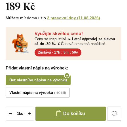
189 Kč
Můžete mít doma už o
2 pracovní dny
(
11.08.2026
)
Využijte skvělou cenu!
Ceny se rozpustily! ☀️
Letní výprodej se slevou
až do -30 %.
⏳ Časově omezená nabídka!
Zůstává -
17h
:
5m
:
49v
Přidat vlastní nápis na výrobek:
Bez vlastního nápisu na výrobku
Vlastní nápis na výrobku
+90 Kč
Do košíku