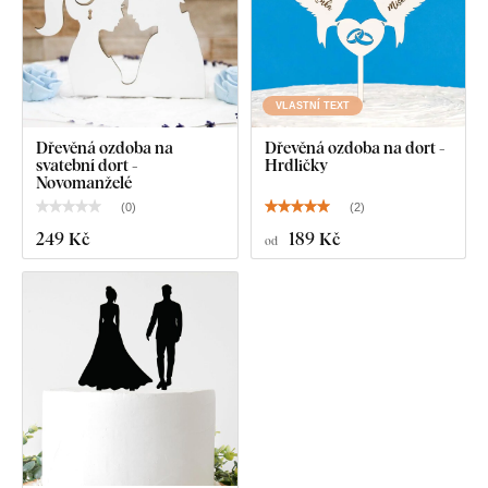
VLASTNÍ TEXT
Dřevěná ozdoba na
Dřevěná ozdoba na dort -
svatební dort -
Hrdličky
Novomanželé
(
0
)
(
2
)
249 Kč
189 Kč
od