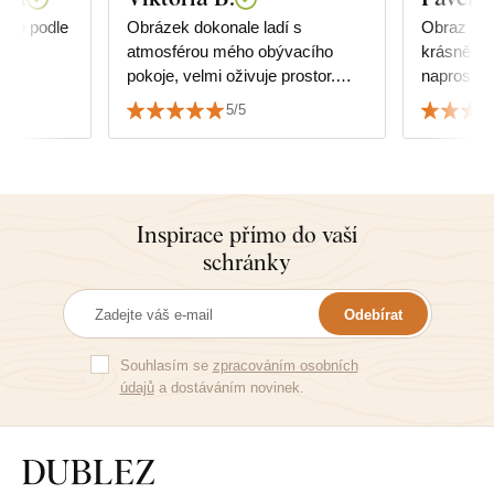
vše podle
Obrázek dokonale ladí s
Obraz se n
atmosférou mého obývacího
krásně zp
pokoje, velmi oživuje prostor.
naprosto 
Jsem velmi spokojený s kvalitou
též rychlo
5/5
i službami.
zabalení.
Inspirace přímo do vaší
schránky
Odebírat
Souhlasím se
zpracováním osobních
údajů
a dostáváním novinek.