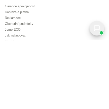
Garance spokojenosti
Doprava a platba
Reklamace
Obchodní podmínky
Jsme ECO
Jak nakupovat
GDPR
Nastavit cookies
Copyright © DUBLEZ 2026 | Všechna práva vyhrazena
Tvorba výkonných internetových obchodů od
RIESENIA
Tato stránka je chráněna pomocí reCAPTCHA a používá se
Pravidla
ochrany osobních údajů
spoločnosti Google a jejich
Smluvní
podmínky
.