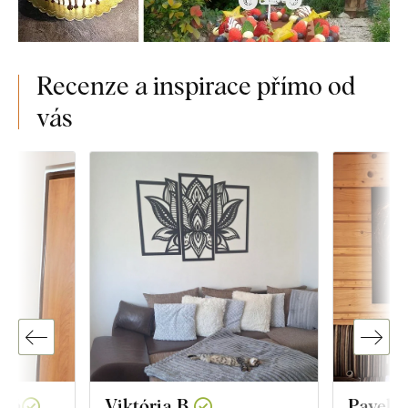
Recenze a inspirace přímo od
vás
ová
Viktória B.
Pavel a