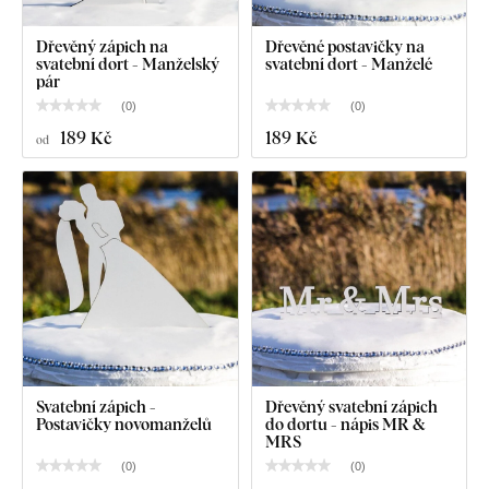
Dřevěný zápich na
Dřevěné postavičky na
svatební dort - Manželský
svatební dort - Manželé
pár
(
0
)
(
0
)
189 Kč
189 Kč
od
Svatební zápich -
Dřevěný svatební zápich
Postavičky novomanželů
do dortu - nápis MR &
MRS
(
0
)
(
0
)