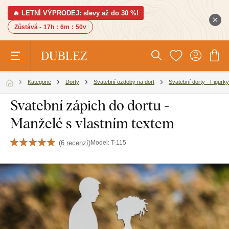
🔥 LETNÍ VÝPRODEJ: slevy až do 30 %!
Zůstává -
17h
:
6m
:
49v
Kategorie
Dorty
Svatební ozdoby na dort
Svatební dorty - Figurky
Svatební zápich do dortu -
Manželé s vlastním textem
(
6 recenzí
)
Model:
T-115