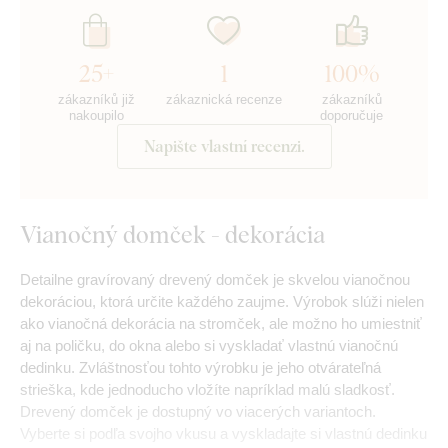
25+
1
100%
zákazníků již
zákaznická recenze
zákazníků
nakoupilo
doporučuje
Napište vlastní recenzi.
Vianočný domček - dekorácia
Detailne gravírovaný drevený domček je skvelou vianočnou
dekoráciou, ktorá určite každého zaujme. Výrobok slúži nielen
ako vianočná dekorácia na stromček, ale možno ho umiestniť
aj na poličku, do okna alebo si vyskladať vlastnú vianočnú
dedinku. Zvláštnosťou tohto výrobku je jeho otvárateľná
strieška, kde jednoducho vložíte napríklad malú sladkosť.
Drevený domček je dostupný vo viacerých variantoch.
Vyberte si podľa svojho vkusu a vyskladajte si vlastnú dedinku