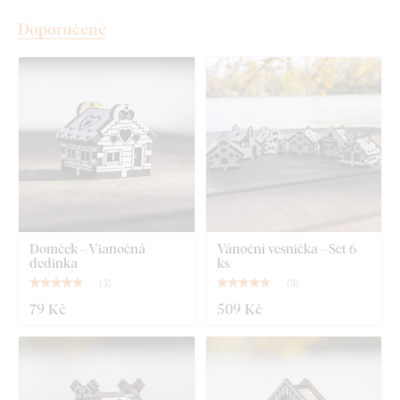
Doporučené
Domček - Vianočná
Vánoční vesnička - Set 6
dedinka
ks
(
3
)
(
3
)
79 Kč
509 Kč