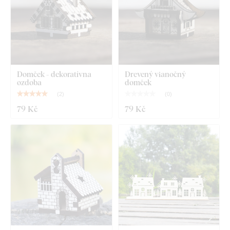
Domček - dekoratívna
Drevený vianočný
ozdoba
domček
(
2
)
(
0
)
79 Kč
79 Kč