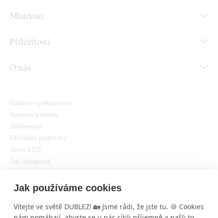
Místnosti
Příležitosti
O nás
Garance spokojenosti
Doprava a platba
Reklamace
Obchodní podmínky
Jsme ECO
Jak nakupovat
GDPR
Nastavit cookies
Jak používáme cookies
Vítejte ve světě DUBLEZ! 🏡 Jsme rádi, že jste tu. 🍪 Cookies
nám pomáhají, abyste se u nás cítili příjemně a našli to,