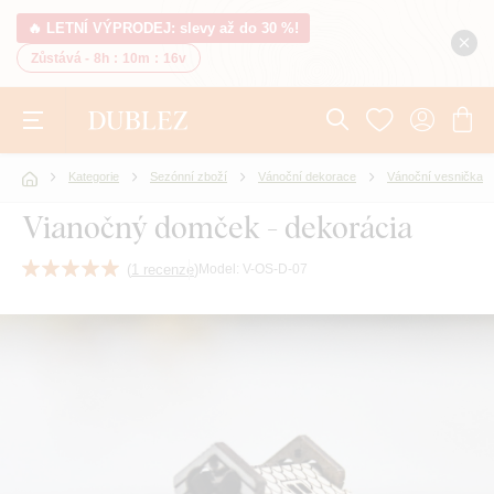
🔥 LETNÍ VÝPRODEJ: slevy až do 30 %!
Zůstává -
8h
:
10m
:
15v
Kategorie
Sezónní zboží
Vánoční dekorace
Vánoční vesnička
Vianočný domček - dekorácia
(
1 recenze
)
Model:
V-OS-D-07