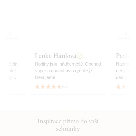
Lenka Hánlová
Pavla 
 obdržela
Hodiny jsou nádherné🙂. Obchod
Naprostá s
é
super a dodání bylo rychlé🙂.
nebyl můj
oupený u
Dékujeme
děkuji.
5/5
Inspirace přímo do vaší
schránky