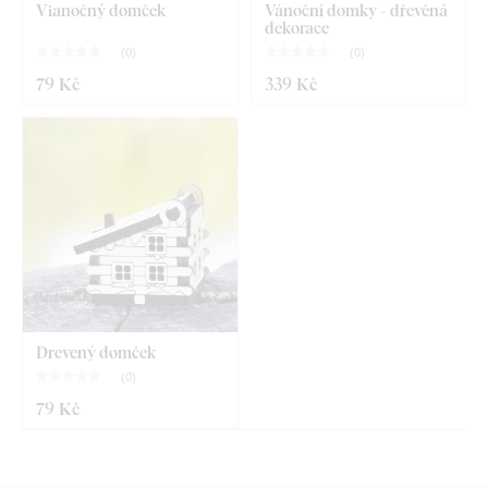
Vianočný domček
Vánoční domky - dřevěná
dekorace
(
0
)
(
0
)
79 Kč
339 Kč
Drevený domček
(
0
)
79 Kč