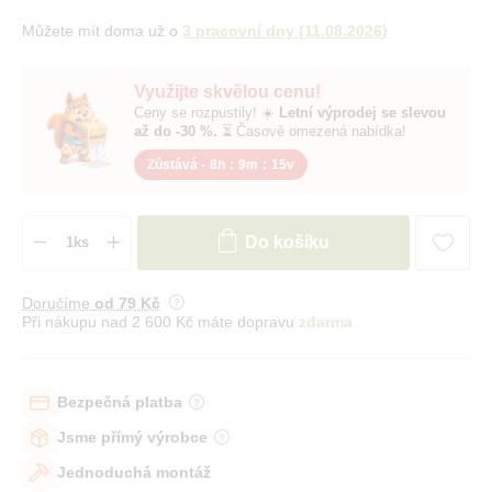
Můžete mít doma už o
3 pracovní dny
(
11.08.2026
)
Využijte skvělou cenu!
Ceny se rozpustily! ☀️
Letní výprodej se slevou
až do -30 %.
⏳ Časově omezená nabídka!
Zůstává -
8h
:
9m
:
15v
Do košíku
Doručíme
od 79 Kč
Při nákupu nad 2 600 Kč máte dopravu
zdarma
Bezpečná platba
Jsme přímý výrobce
Jednoduchá montáž