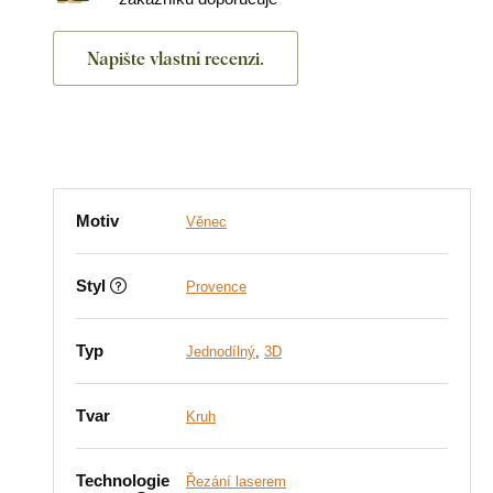
Napište vlastní recenzi.
Motiv
Věnec
Styl
Provence
Typ
Jednodílný
,
3D
Tvar
Kruh
Technologie
Řezání laserem