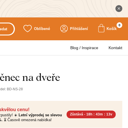
0
Oblíbené
Přihlášení
Košík
edat
Blog / Inspirace
Kontakt
věnec na dveře
del:
BD-NS-28
 skvělou cenu!
Zůstává -
18h
:
43m
:
12v
pustily! ☀️
Letní výprodej se slevou
%.
⏳ Časově omezená nabídka!