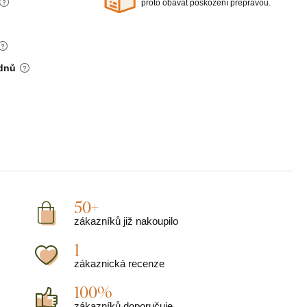
proto obávat poškození přepravou.
 dnů
50+
zákazníků již nakoupilo
1
zákaznická recenze
100%
zákazníků doporučuje