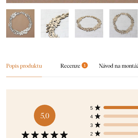
Popis produktu
Recenze
Návod na montá
1
5
5,0
4
3
2