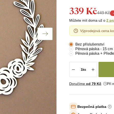
339 Kč
449 Kč
-
Můžete mít doma už o
2 pr
Výprodejová cena ko
Bez příslušenství
Pěnová páska - 15 cm
Pěnová páska + Předl
Doručíme
od 79 Kč
Při 
Bezpečná platba