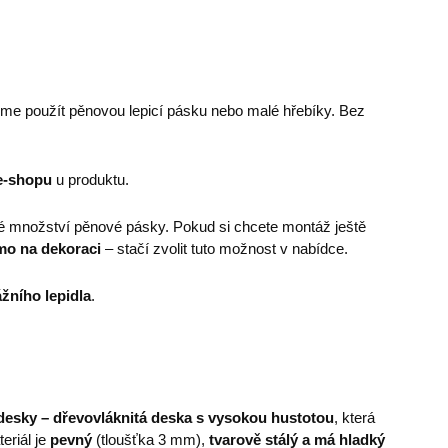
eme použít pěnovou lepicí pásku nebo malé hřebíky. Bez
e-shopu
u produktu.
é množství pěnové pásky. Pokud si chcete montáž ještě
mo na dekoraci
– stačí zvolit tuto možnost v nabídce.
žního lepidla
.
esky – dřevovláknitá deska s vysokou hustotou
, která
eriál je
pevný
(tloušťka 3 mm),
tvarově stálý a má hladký