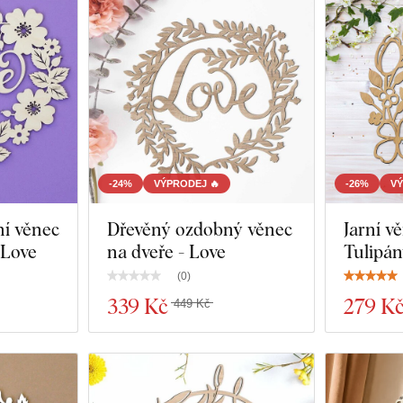
-24%
VÝPRODEJ 🔥
-26%
VÝ
ní věnec
Dřevěný ozdobný věnec
Jarní v
 Love
na dveře - Love
Tulipá
(
0
)
339 Kč
279 K
449 Kč