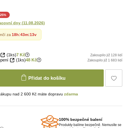
25
%
acovní dny
(
11.08.2026
)
nčí za
18h
:
43m
:
12v
(1ks)
7 Kč
Zakoupilo již 128 lidí
epení
(1ks)
48 Kč
Zakoupilo již 1 683 lidí
Přidat do košíku
nákupu nad 2 600 Kč máte dopravu
zdarma
100% bezpečné balení
Produkty balíme bezpečně. Nemusíte se