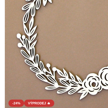
-24%
VÝPRODEJ 🔥