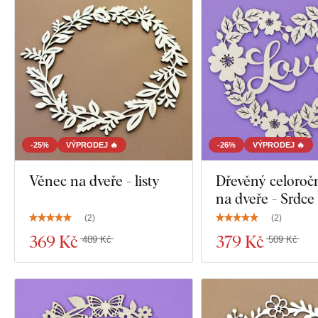
-25%
VÝPRODEJ 🔥
-26%
VÝPRODEJ 🔥
Věnec na dveře - listy
Dřevěný celoroč
na dveře - Srdce
(
2
)
(
2
)
369 Kč
379 Kč
489 Kč
509 Kč