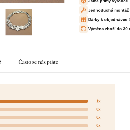
Jsme přímý výrobce
Jednoduchá montáž
Dárky k objednávce
Výměna zboží do 30
ž
Často se nás ptáte
1x
0x
0x
0x