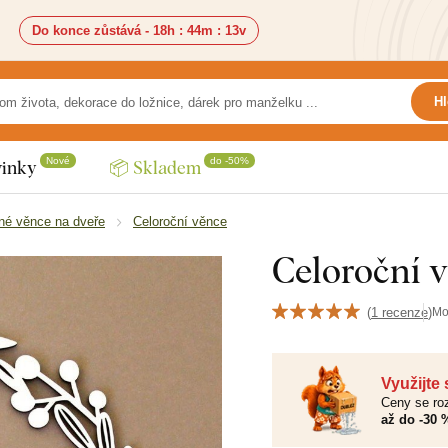
Do konce zůstává -
18h
:
44m
:
12v
Hl
Nové
do -50%
inky
📦 Skladem
né věnce na dveře
Celoroční věnce
Celoroční 
(
1 recenze
)
Mo
Využijte
Ceny se roz
až do -30 