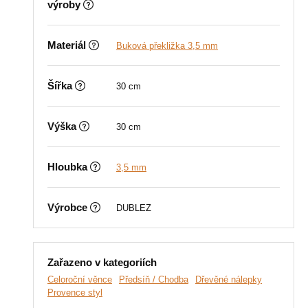
výroby
Materiál
Buková překližka 3,5 mm
Šířka
30 cm
Výška
30 cm
Hloubka
3,5 mm
Výrobce
DUBLEZ
Zařazeno v kategoriích
Celoroční věnce
Předsíň / Chodba
Dřevěné nálepky
Provence styl