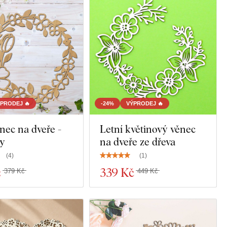
PRODEJ 🔥
-24%
VÝPRODEJ 🔥
ěnec na dveře -
Letní květinový věnec
ny
na dveře ze dřeva
(
4
)
(
1
)
č
339 Kč
379 Kč
449 Kč