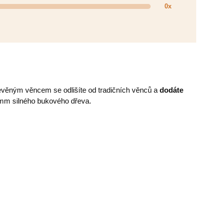
0x
věným věncem se odlišíte od tradičních věnců a
dodáte
 mm silného bukového dřeva.