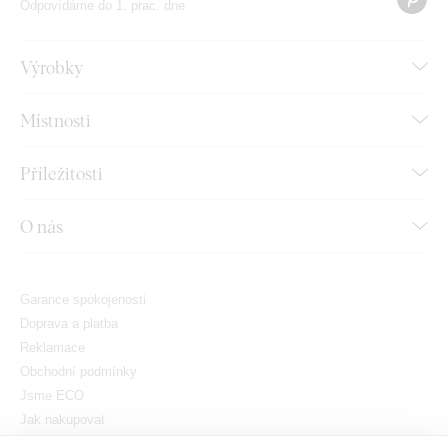
Odpovídáme do 1. prac. dne
Výrobky
Místnosti
Příležitosti
O nás
Garance spokojenosti
Doprava a platba
Reklamace
Obchodní podmínky
Jsme ECO
Jak nakupovat
GDPR