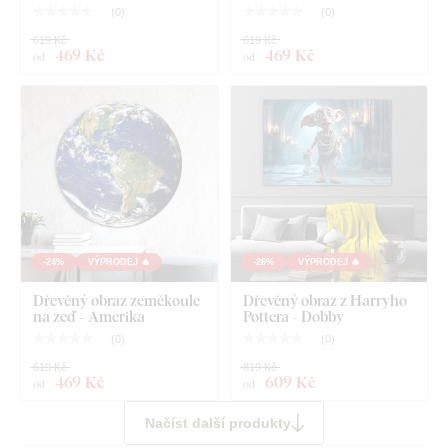
(
0
)
(
0
)
619 Kč
619 Kč
469 Kč
469 Kč
od
od
-24%
VÝPRODEJ 🔥
-26%
VÝPRODEJ 🔥
Dřevěný obraz zeměkoule
Dřevěný obraz z Harryho
na zeď - Amerika
Pottera - Dobby
(
0
)
(
0
)
619 Kč
819 Kč
469 Kč
609 Kč
od
od
Načíst další produkty