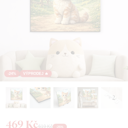
-24%
VÝPRODEJ 🔥
+ 2
469 Kč
619 Kč
-
25
%