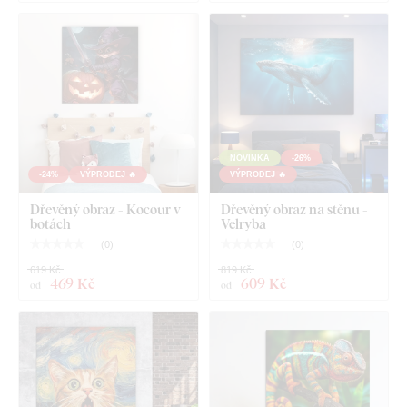
technických parametrech.
Doporučujeme zavěsit na
hmoždinky nebo pevnější hřebíky
.
U rozměru 22x22 cm, 33x33 cm a 45x45 cm obsahuje
obraz jeden háček.
U rozměru 66x66 cm a 90x90 cm obsahuje obraz 2
háčky.
NOVINKA
-26%
-24%
VÝPRODEJ 🔥
VÝPRODEJ 🔥
Dřevěný obraz - Kocour v
Dřevěný obraz na stěnu -
botách
Velryba
(
0
)
(
0
)
619 Kč
819 Kč
469 Kč
609 Kč
od
od