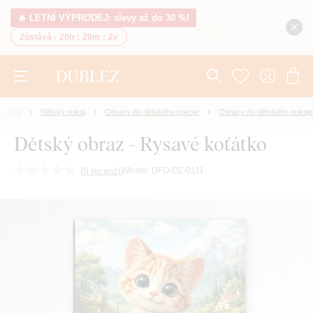
🔥 LETNÍ VÝPRODEJ: slevy až do 30 %!
Zůstává -
20h
:
29m
:
1v
stnosti
Dětský pokoj
Obrazy do dětského pokoje
Obrazy do dětského pokoje
Dětský obraz - Rysavé koťátko
(
0 recenzí
)
Model:
DFO-OZ-0111