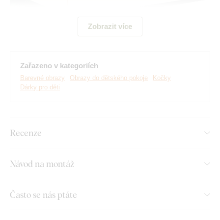
Zobrazit více
Zařazeno v kategoriích
Barevné obrazy
Obrazy do dětského pokoje
Kočky
Dárky pro děti
Vyrábíme prémiové obrazy DUBLEZ tištěné na dřevěné
desce.
Používáme přitom
nejmodernější technologie
a
nejkvalitnější barvy na trhu
. Motiv tiskneme přímo na desku
a následně vyřezáváme pomocí laseru. Díky tomu má obraz z
Recenze
boku elegantní tmavě hnědý okraj, který ještě více zvýrazní
motiv.
Návod na montáž
Objevte výhody dřevěných tištěných
Často se nás ptáte
obrazů od DUBLEZ: