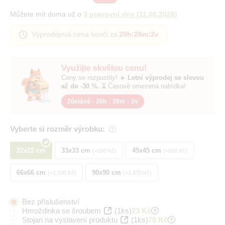
Můžete mít doma už o
3 pracovní dny
(
11.08.2026
)
Výprodejová cena končí za
20h
:
28m
:
1v
Využijte skvělou cenu!
Ceny se rozpustily! ☀️
Letní výprodej se slevou
až do -30 %.
⏳ Časově omezená nabídka!
Zůstává -
20h
:
28m
:
1v
Vyberte si rozměr výrobku:
22x22 cm
33x33 cm
45x45 cm
+280 Kč
+600 Kč
66x66 cm
90x90 cm
+1 100 Kč
+1 870 Kč
Bez příslušenství
Hmoždinka se šroubem
(1ks)
23 Kč
Stojan na vystavení produktu
(1ks)
79 Kč