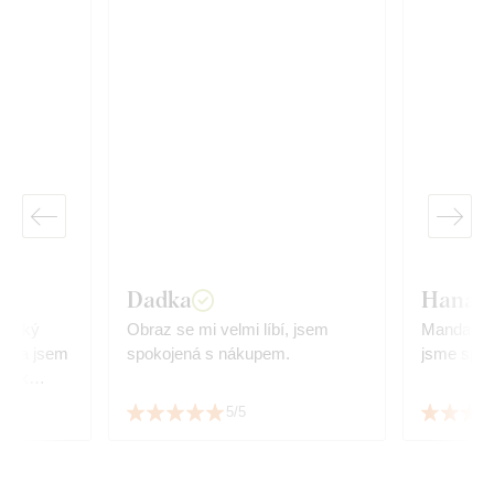
Dadka
Hana 
Široký
Obraz se mi velmi líbí, jsem
Mandala j
nala jsem
spokojená s nákupem.
jsme spok
la k
áž ve
5/5