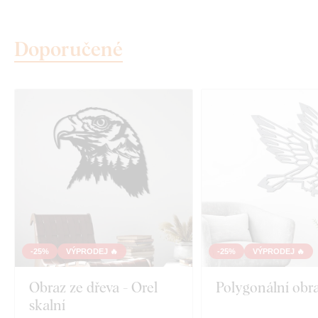
Doporučené
-25%
VÝPRODEJ 🔥
-25%
VÝPRODEJ 🔥
Obraz ze dřeva - Orel
Polygonální obra
skalní