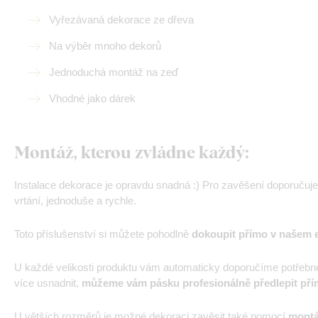
Vyřezávaná dekorace ze dřeva
Na výběr mnoho dekorů
Jednoduchá montáž na zeď
Vhodné jako dárek
Montáž, kterou zvládne každý:
Instalace dekorace je opravdu snadná :) Pro zavěšení doporučuj
vrtání, jednoduše a rychle.
Toto příslušenství si můžete pohodlně
dokoupit přímo v našem 
U každé velikosti produktu vám automaticky doporučíme potřebn
více usnadnit,
můžeme vám pásku profesionálně předlepit pří
U větších rozměrů je možné dekoraci zavěsit také pomocí
montá