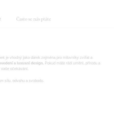
ž
Často se nás ptáte
bek je vhodný jako dárek zejména pro milovníky zvířat a
vedení a luxusní design.
Pokud máte rádi umění, přírodu a
a vaše očekávání.
ám sílu, odvahu a svobodu.