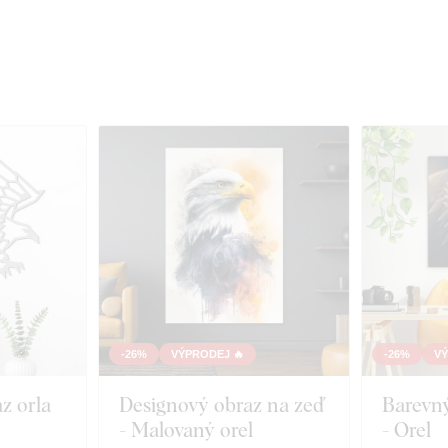
-26%
VÝPRODEJ 🔥
-26%
VÝ
z orla
Designový obraz na zeď
Barevný
- Malovaný orel
- Orel