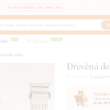
Do konce zůstává -
17h
:
34m
:
10v
Hl
Nové
do -50%
inky
📦 Skladem
kamaráda, bratra
Dřevěná dek
(
0 recenzí
)
Mo
Využijte
Ceny se roz
až do -30 