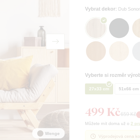
Vybrat dekor:
Dub Sono
Vyberte si rozměr výro
27x33 cm
51x66 cm
499 Kč
659 Kč
Můžete mít doma už o
2 pr
Wenge
Výprodejová cena ko