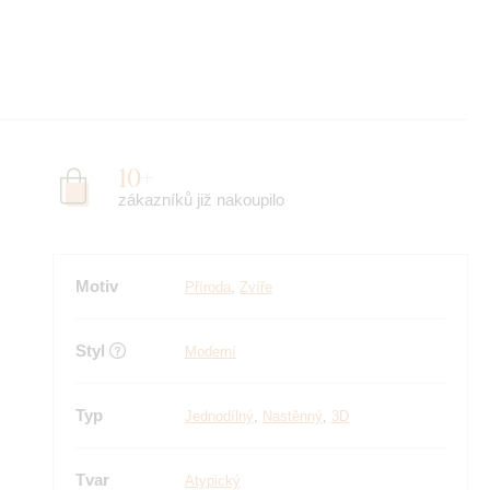
10+
zákazníků již nakoupilo
Motiv
Příroda
,
Zvíře
Styl
Moderní
Typ
Jednodílný
,
Nastěnný
,
3D
Tvar
Atypický