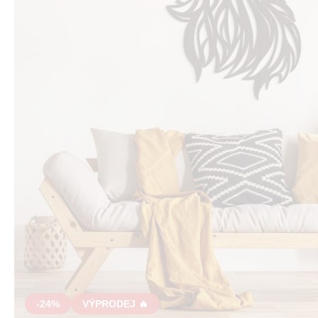
-24%
VÝPRODEJ 🔥