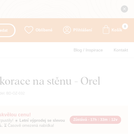
0
Oblíbené
Přihlášení
Košík
edat
Blog / Inspirace
Kontakt
orace na stěnu - Orel
del:
BD-OZ-032
 skvělou cenu!
Zůstává -
17h
:
33m
:
11v
pustily! ☀️
Letní výprodej se slevou
%.
⏳ Časově omezená nabídka!