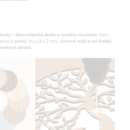
esky – dřevovláknitá deska s vysokou hustotou
, která
eriál je
pevný
(tloušťka 3 mm),
tvarově stálý a má hladký
 tenkých detailů
.