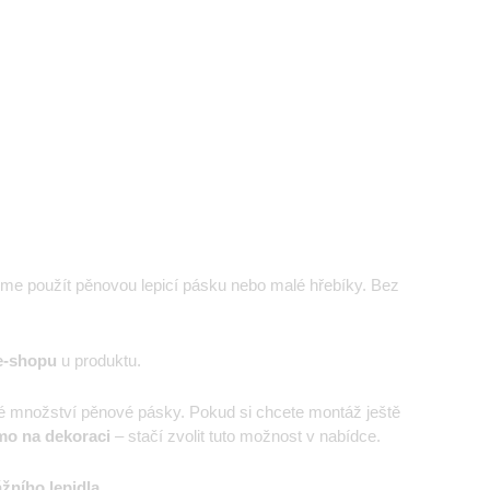
eme použít pěnovou lepicí pásku nebo malé hřebíky. Bez
e-shopu
u produktu.
é množství pěnové pásky. Pokud si chcete montáž ještě
mo na dekoraci
– stačí zvolit tuto možnost v nabídce.
žního lepidla
.