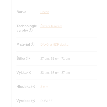
Barva
Hnědá
Technologie
Řezání laserem
výroby
Materiál
Dřevěná HDF deska
Šířka
27 cm, 51 cm, 71 cm
Výška
33 cm, 66 cm, 87 cm
Hloubka
3 mm
Výrobce
DUBLEZ