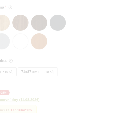
ma
bku:
71x87 cm
+510 Kč
+1 010 Kč
-
25
%
acovní dny
(
11.08.2026
)
nčí za
17h
:
33m
:
11v