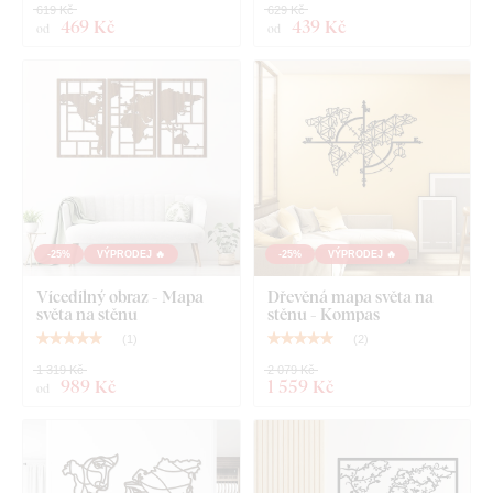
619 Kč
629 Kč
469 Kč
439 Kč
od
od
-25%
VÝPRODEJ 🔥
-25%
VÝPRODEJ 🔥
Vícedílný obraz - Mapa
Dřevěná mapa světa na
světa na stěnu
stěnu - Kompas
(
1
)
(
2
)
1 319 Kč
2 079 Kč
989 Kč
1 559 Kč
od