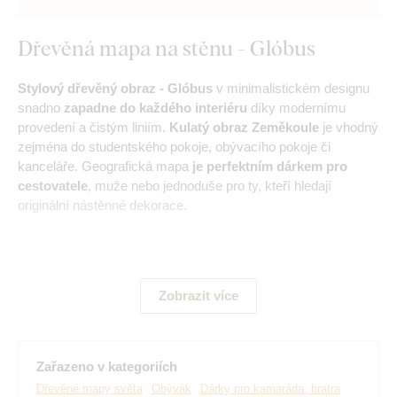
Dřevěná mapa na stěnu - Glóbus
Stylový dřevěný obraz - Glóbus
v minimalistickém designu
snadno
zapadne do každého interiéru
díky modernímu
provedení a čistým liniím.
Kulatý obraz Zeměkoule
je vhodný
zejména do studentského pokoje, obývacího pokoje či
kanceláře. Geografická mapa
je perfektním dárkem pro
cestovatele
, muže nebo jednoduše pro ty, kteří hledají
originální nástěnné dekorace.
Hlavní výhody produktu:
Zobrazit více
Geografická mapa na stěnu
Skvěle se hodí do dětského pokoje
Zařazeno v kategoriích
Jednoduchá montáž na stěnu
Dřevěné mapy světa
Obývák
Dárky pro kamaráda, bratra