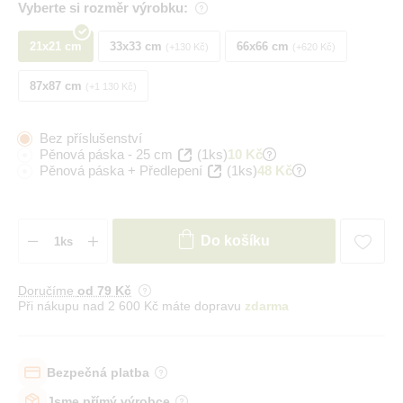
Vyberte si rozměr výrobku:
21x21 cm
33x33 cm
66x66 cm
+130 Kč
+620 Kč
87x87 cm
+1 130 Kč
Bez příslušenství
Pěnová páska - 25 cm
(1ks)
10 Kč
Pěnová páska + Předlepení
(1ks)
48 Kč
Do košíku
Doručíme
od 79 Kč
Při nákupu nad 2 600 Kč máte dopravu
zdarma
Bezpečná platba
Jsme přímý výrobce