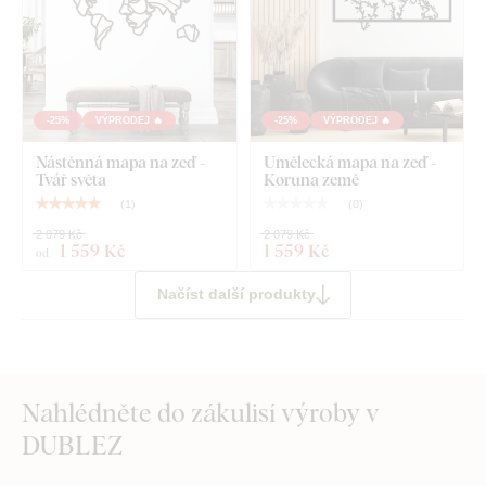
-25%
VÝPRODEJ 🔥
-25%
VÝPRODEJ 🔥
Nástěnná mapa na zeď -
Umělecká mapa na zeď -
Tvář světa
Koruna země
(
1
)
(
0
)
2 079 Kč
2 079 Kč
1 559 Kč
1 559 Kč
od
Načíst další produkty
Nahlédněte do zákulisí výroby v
DUBLEZ