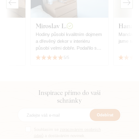
Miroslav L.
Hana 
Hodiny působí kvalitním dojmem
Mandala j
a dřevěný dekor v interiéru
jsme spok
působí velmi dobře. Podařilo se
sladit s dekorem podlahy.
5/5
Inspirace přímo do vaší
schránky
Odebírat
Souhlasím se
zpracováním osobních
údajů
a dostáváním novinek.