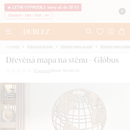
🔥 LETNÍ VÝPRODEJ: slevy až do 30 %!
Zůstává -
10h
:
43m
:
3v
Kategorie
Dekorace do bytu
Dřevěné mapy na zeď
Dřevěné mapy světa
Dřevěná mapa na stěnu - Glóbus
(
0 recenzí
)
Model:
BD-MS-43