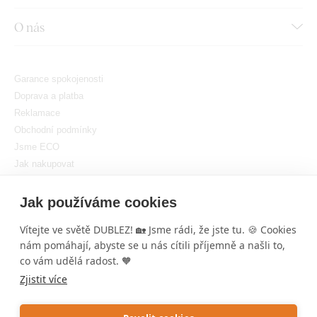
O nás
Garance spokojenosti
Doprava a platba
Reklamace
Obchodní podmínky
Jsme ECO
Jak nakupovat
GDPR
Nastavit cookies
Jak používáme cookies
Vítejte ve světě DUBLEZ! 🏡 Jsme rádi, že jste tu. 🍪 Cookies
nám pomáhají, abyste se u nás cítili příjemně a našli to,
co vám udělá radost. 🧡
Zjistit více
Copyright © DUBLEZ 2026 | Všechna práva vyhrazena
Tvorba výkonných internetových obchodů od
RIESENIA