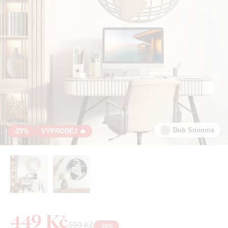
Dub Sonoma
-25%
VÝPRODEJ 🔥
449 Kč
599 Kč
-
26
%