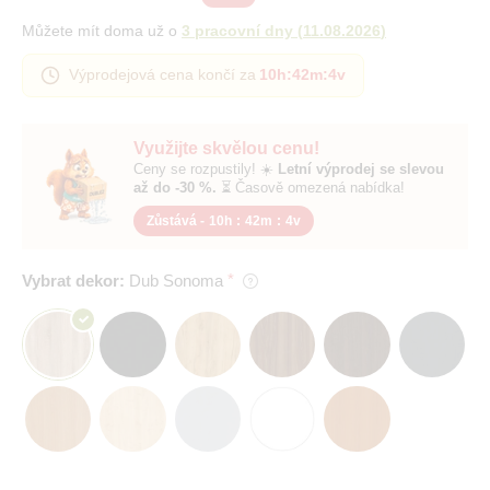
Můžete mít doma už o
3 pracovní dny
(
11.08.2026
)
Výprodejová cena končí za
10h
:
42m
:
3v
Využijte skvělou cenu!
Ceny se rozpustily! ☀️
Letní výprodej se slevou
až do -30 %.
⏳ Časově omezená nabídka!
Zůstává -
10h
:
42m
:
3v
Vybrat dekor:
Dub Sonoma