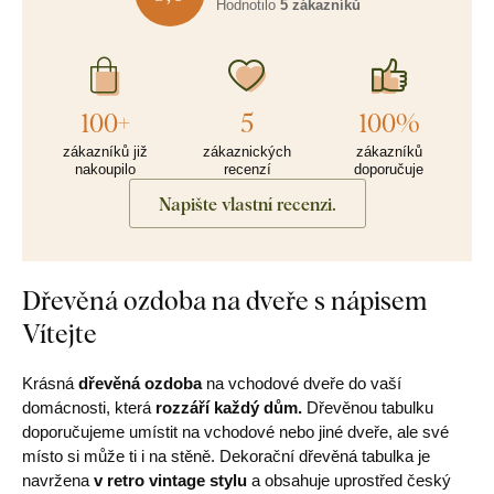
Hodnotilo
5 zákazníků
100+
5
100%
zákazníků již
zákaznických
zákazníků
nakoupilo
recenzí
doporučuje
Napište vlastní recenzi.
Dřevěná ozdoba na dveře s nápisem
Vítejte
Krásná
dřevěná ozdoba
na vchodové dveře do vaší
domácnosti, která
rozzáří každý dům.
Dřevěnou tabulku
doporučujeme umístit na vchodové nebo jiné dveře, ale své
místo si může ti i na stěně. Dekorační dřevěná tabulka je
navržena
v retro vintage stylu
a obsahuje uprostřed český