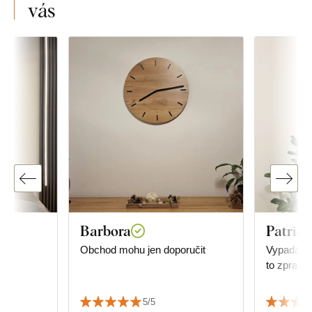
vás
Barbora
Patrici
.
Obchod mohu jen doporučit
Vypadá úža
to zpraco
5/5