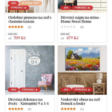
-25%
VLASTNÍ TEXT
VÝPRODEJ 🔥
-25%
VÝPRODEJ 🔥
Ozdobné písmeno na zeď s
Dřevěný nápis na stěnu -
vlastním textem
Home Sweet Home
(
2
)
(
0
)
949 Kč
639 Kč
709 Kč
479 Kč
od
od
-26%
VÝPRODEJ 🔥
-26%
VÝPRODEJ 🔥
Dřevěná dekorace na
Venkovský obraz na zeď -
dveře - Nástupiště 9 a 3/4
Domek u louky
(
2
)
(
1
)