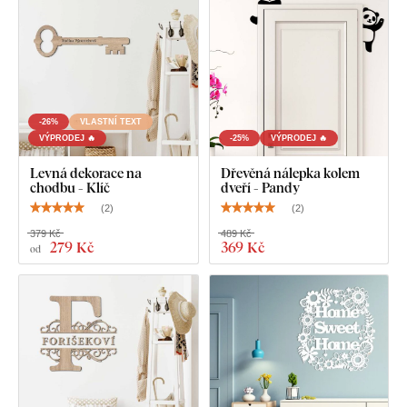
Deska splňuje
evropský emisní standard E1
– je bezpečná a
vhodná do interiéru
(včetně dětského pokoje).
Co najdete v balení?
-26%
VLASTNÍ TEXT
VÝPRODEJ 🔥
-25%
VÝPRODEJ 🔥
Dřevěná ozdoba na dveře s nápisem Vítejte
Levná dekorace na
Dřevěná nálepka kolem
chodbu - Klíč
dveří - Pandy
(
2
)
(
2
)
379 Kč
489 Kč
279 Kč
369 Kč
od