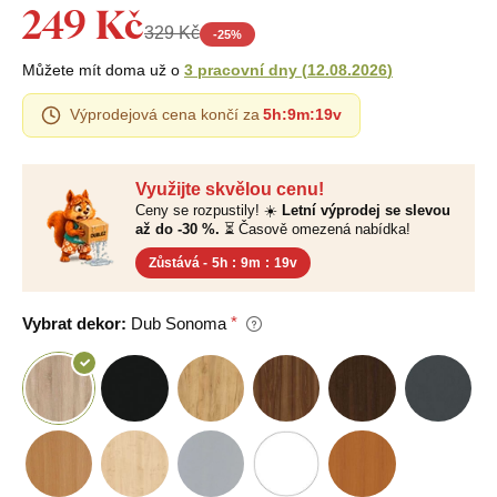
249 Kč
329 Kč
-
25
%
Můžete mít doma už o
3 pracovní dny
(
12.08.2026
)
Výprodejová cena končí za
5h
:
9m
:
18v
Využijte skvělou cenu!
Ceny se rozpustily! ☀️
Letní výprodej se slevou
až do -30 %.
⏳ Časově omezená nabídka!
Zůstává -
5h
:
9m
:
18v
Vybrat dekor:
Dub Sonoma