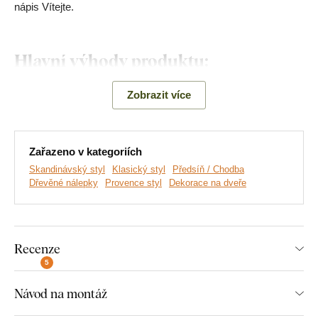
nápis Vítejte.
Hlavní výhody produktu:
Ekologická výroba
Zobrazit více
Dřevěný výrobek
Nadčasová dekorace
Zařazeno v kategoriích
Skandinávský styl
Klasický styl
Předsíň / Chodba
Český nápis
Dřevěné nálepky
Provence styl
Dekorace na dveře
Recenze
Montáž, kterou zvládne každý:
5
Návod na montáž
Instalace dekorace je opravdu snadná :) Pro zavěšení
doporučujeme použít pěnovou lepicí pásku nebo malé hřebíky.