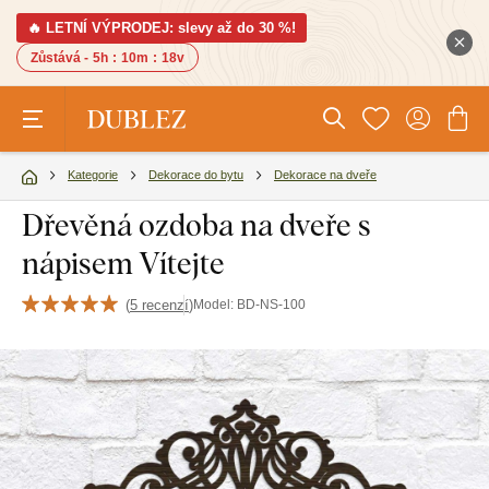
🔥 LETNÍ VÝPRODEJ: slevy až do 30 %!
Zůstává -
5h
:
10m
:
17v
Kategorie
Dekorace do bytu
Dekorace na dveře
Dřevěná ozdoba na dveře s
nápisem Vítejte
(
5 recenzí
)
Model:
BD-NS-100