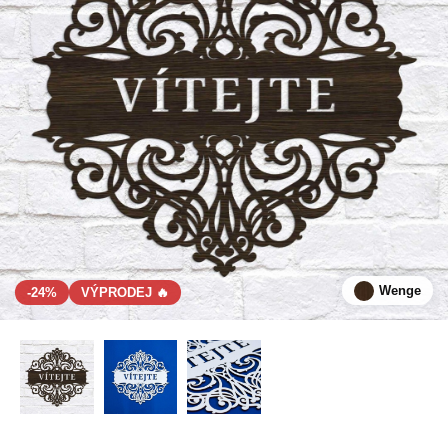
Wenge
-24%
VÝPRODEJ 🔥