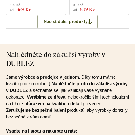
499 Kč
819 Kč
369 Kč
609 Kč
od
od
Načíst další produkty
Nahlédněte do zákulisí výroby v
DUBLEZ
Jsme výrobce a prodejce v jednom.
Díky tomu máme
kvalitu pod kontrolou :)
Nahlédněte proto do zákulisí výroby
v DUBLEZ
a seznamte se, jak vznikají vaše vysněné
dekorace.
Vyrábíme ze dřeva
, nejpokročilejšími technologiemi
na trhu,
s důrazem na kvalitu a detail
provedení.
Zaručujeme bezpečné balení
produktů, aby výrobky dorazily
bezpečně k vám domů.
Vsadte na jistotu a nakupte u nás: