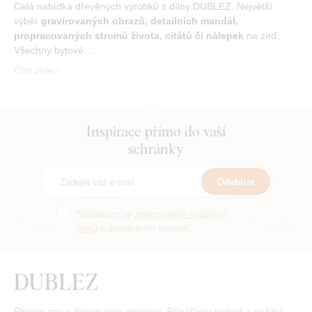
Celá nabídka dřevěných výrobků z dílny DUBLEZ. Největší
výběr
gravírovaných obrazů, detailních mandál,
propracovaných stromů života, citátů či nálepek
na zeď.
Všechny bytové…
Číst více
Inspirace přímo do vaší
schránky
Odebírat
Souhlasím se
zpracováním osobních
údajů
a dostáváním novinek.
Plníme sny o dokonalém interiéru. Přinášíme radost a požitek