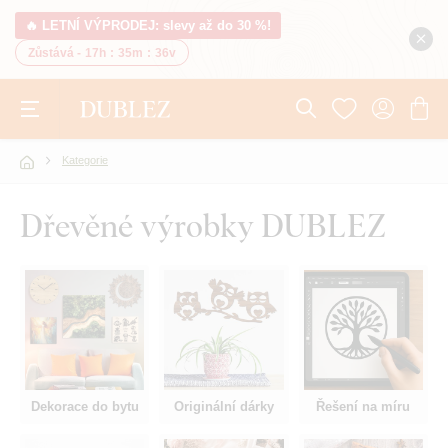
🔥 LETNÍ VÝPRODEJ: slevy až do 30 %!
Zůstává -
17h
:
35m
:
35v
Kategorie
Dřevěné výrobky DUBLEZ
Dekorace do bytu
Originální dárky
Řešení na míru