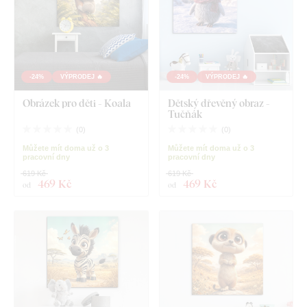
-24%
VÝPRODEJ 🔥
-24%
VÝPRODEJ 🔥
Obrázek pro děti - Koala
Dětský dřevěný obraz -
Tučňák
(
0
)
(
0
)
Můžete mít doma už o 3
Můžete mít doma už o 3
pracovní dny
pracovní dny
619 Kč
619 Kč
469 Kč
469 Kč
od
od