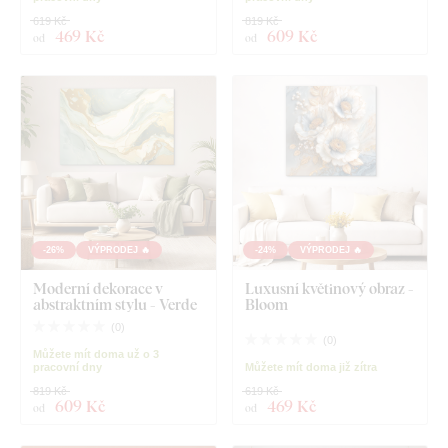
619 Kč
819 Kč
469 Kč
609 Kč
od
od
-26%
VÝPRODEJ 🔥
-24%
VÝPRODEJ 🔥
Moderní dekorace v
Luxusní květinový obraz -
abstraktním stylu - Verde
Bloom
(
0
)
(
0
)
Můžete mít doma už o 3
pracovní dny
Můžete mít doma již zítra
819 Kč
619 Kč
609 Kč
469 Kč
od
od