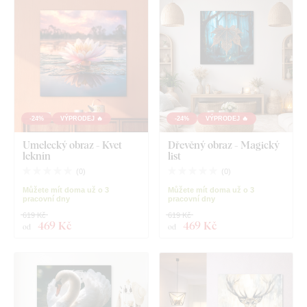
-24%
VÝPRODEJ 🔥
-24%
VÝPRODEJ 🔥
Umelecký obraz - Kvet
Dřevěný obraz - Magický
leknín
list
(
0
)
(
0
)
Můžete mít doma už o 3
Můžete mít doma už o 3
pracovní dny
pracovní dny
619 Kč
619 Kč
469 Kč
469 Kč
od
od