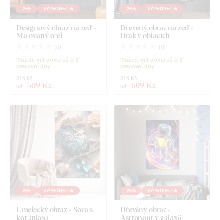
-26%
VÝPRODEJ 🔥
-26%
VÝPRODEJ 🔥
Designový obraz na zeď -
Dřevěný obraz na zeď -
Malovaný orel
Drak v oblacích
(
0
)
(
0
)
Můžete mít doma už o 3
Můžete mít doma už o 3
pracovní dny
pracovní dny
819 Kč
819 Kč
609 Kč
609 Kč
od
od
-26%
VÝPRODEJ 🔥
-26%
VÝPRODEJ 🔥
Umelecký obraz - Sova s
Dřevěný obraz -
korunkou
Astronaut v galaxii