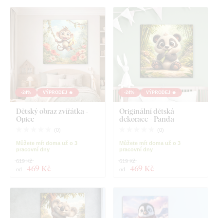
-24%
VÝPRODEJ 🔥
-24%
VÝPRODEJ 🔥
Dětský obraz zvířátka -
Originální dětská
Opice
dekorace - Panda
(
0
)
(
0
)
Můžete mít doma už o 3
Můžete mít doma už o 3
pracovní dny
pracovní dny
619 Kč
619 Kč
469 Kč
469 Kč
od
od