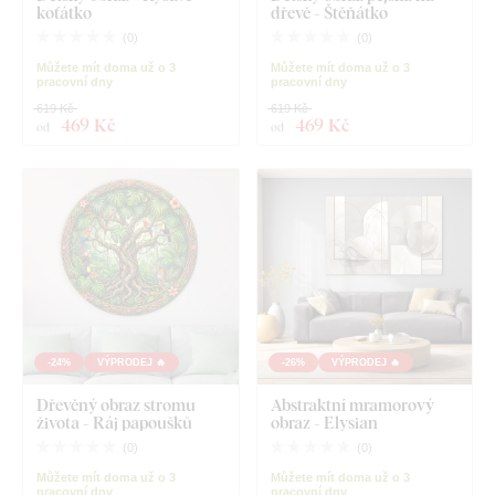
koťátko
dřevě - Štěňátko
(
0
)
(
0
)
Můžete mít doma už o 3
Můžete mít doma už o 3
pracovní dny
pracovní dny
619 Kč
619 Kč
469 Kč
469 Kč
od
od
-24%
VÝPRODEJ 🔥
-26%
VÝPRODEJ 🔥
Dřevěný obraz stromu
Abstraktní mramorový
života - Ráj papoušků
obraz - Elysian
(
0
)
(
0
)
Můžete mít doma už o 3
Můžete mít doma už o 3
pracovní dny
pracovní dny