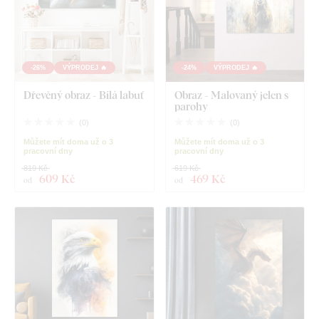
-26%
VÝPRODEJ 🔥
-24%
VÝPRODEJ 🔥
Dřevěný obraz - Bílá labuť
Obraz - Malovaný jelen s
parohy
(
0
)
(
0
)
Můžete mít doma už o 3
Můžete mít doma už o 3
pracovní dny
pracovní dny
819 Kč
619 Kč
609 Kč
469 Kč
od
od