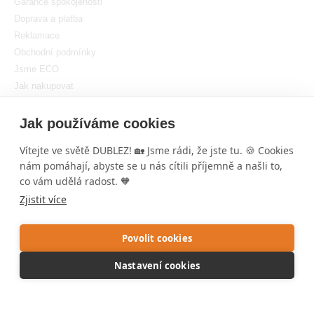
Garance spokojenosti
Doprava a platba
Reklamace
Obchodní podmínky
Jsme ECO
Jak nakupovat
GDPR
Nastavit cookies
Jak používáme cookies
Vítejte ve světě DUBLEZ! 🏡 Jsme rádi, že jste tu. 🍪 Cookies
nám pomáhají, abyste se u nás cítili příjemně a našli to,
co vám udělá radost. 🧡
Zjistit více
Copyright © DUBLEZ 2026 | Všechna práva vyhrazena
Tvorba výkonných internetových obchodů od
RIESENIA
Povolit cookies
Tato stránka je chráněna pomocí reCAPTCHA a používá se
Pravidla
Nastavení cookies
ochrany osobních údajů
spoločnosti Google a jejich
Smluvní
podmínky
.