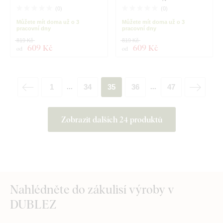
(
0
)
(
0
)
Můžete mít doma už o 3
Můžete mít doma už o 3
pracovní dny
pracovní dny
819 Kč
819 Kč
609 Kč
609 Kč
od
od
1
34
35
36
47
...
...
Zobrazit dalších 24 produktů
Nahlédněte do zákulisí výroby v
DUBLEZ