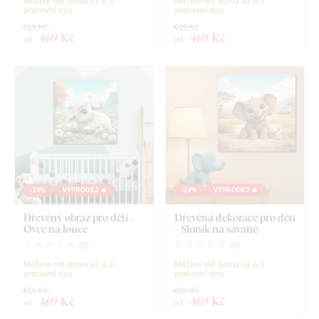
Můžete mít doma už o 3
Můžete mít doma už o 3
pracovní dny
pracovní dny
619 Kč
619 Kč
469 Kč
469 Kč
od
od
-24%
VÝPRODEJ 🔥
-24%
VÝPRODEJ 🔥
Dřevěný obraz pro děti -
Dřevěná dekorace pro děti
Ovce na louce
- Sloník na savaně
(
0
)
(
0
)
Můžete mít doma už o 3
Můžete mít doma už o 3
pracovní dny
pracovní dny
619 Kč
619 Kč
469 Kč
469 Kč
od
od