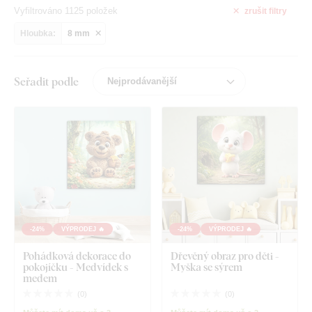
Vyfiltrováno 1125 položek
zrušit
filtry
Hloubka:
8 mm
Seřadit podle
-24%
VÝPRODEJ 🔥
-24%
VÝPRODEJ 🔥
Pohádková dekorace do
Dřevěný obraz pro děti -
pokojíčku - Medvídek s
Myška se sýrem
medem
(
0
)
(
0
)