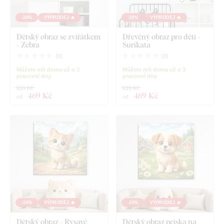
-24%
VÝPRODEJ 🔥
-24%
VÝPRODEJ 🔥
Dětský obraz se zvířátkem
Dřevěný obraz pro děti -
- Zebra
Surikata
(
0
)
(
0
)
Můžete mít doma už o 3
Můžete mít doma už o 3
pracovní dny
pracovní dny
619 Kč
619 Kč
469 Kč
469 Kč
od
od
-24%
VÝPRODEJ 🔥
-24%
VÝPRODEJ 🔥
Dětský obraz - Rysavé
Dětský obraz pejska na