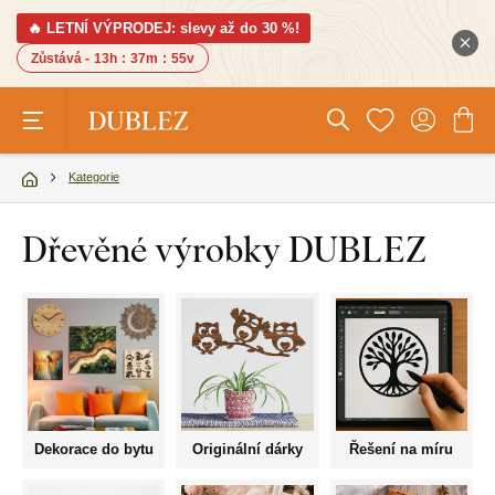
🔥 LETNÍ VÝPRODEJ: slevy až do 30 %!
Zůstává -
13h
:
37m
:
54v
Kategorie
Dřevěné výrobky DUBLEZ
Dekorace do bytu
Originální dárky
Řešení na míru