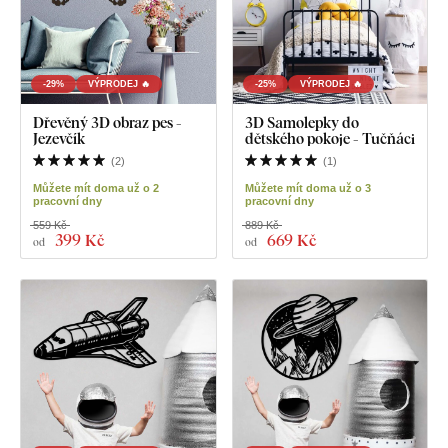
-29%
VÝPRODEJ 🔥
-25%
VÝPRODEJ 🔥
Dřevěný 3D obraz pes -
3D Samolepky do
Jezevčík
dětského pokoje - Tučňáci
(
2
)
(
1
)
Můžete mít doma už o 2
Můžete mít doma už o 3
pracovní dny
pracovní dny
559 Kč
889 Kč
399 Kč
669 Kč
od
od