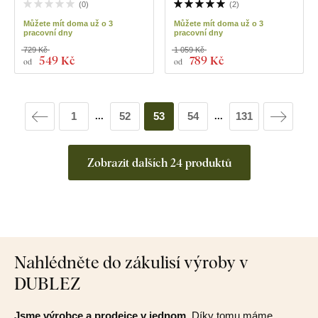
(
0
)
(
2
)
Můžete mít doma už o 3
Můžete mít doma už o 3
pracovní dny
pracovní dny
729 Kč
1 059 Kč
549 Kč
789 Kč
od
od
1
52
53
54
131
...
...
Zobrazit dalších 24 produktů
Nahlédněte do zákulisí výroby v
DUBLEZ
Jsme výrobce a prodejce v jednom.
Díky tomu máme