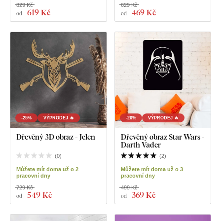
829 Kč
629 Kč
619 Kč
469 Kč
od
od
-25%
VÝPRODEJ 🔥
-26%
VÝPRODEJ 🔥
Dřevěný 3D obraz - Jelen
Dřevěný obraz Star Wars -
Darth Vader
(
0
)
(
2
)
Můžete mít doma už o 2
Můžete mít doma už o 3
pracovní dny
pracovní dny
729 Kč
499 Kč
549 Kč
369 Kč
od
od