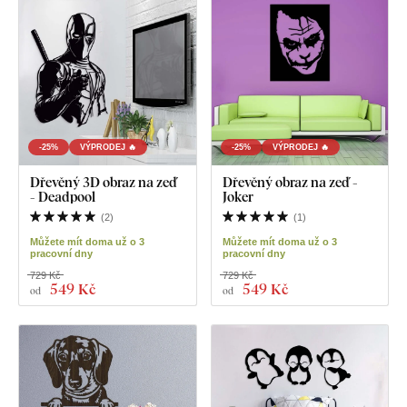
-25%
VÝPRODEJ 🔥
-25%
VÝPRODEJ 🔥
Dřevěný 3D obraz na zeď
Dřevěný obraz na zeď -
- Deadpool
Joker
(
2
)
(
1
)
Můžete mít doma už o 3
Můžete mít doma už o 3
pracovní dny
pracovní dny
729 Kč
729 Kč
549 Kč
549 Kč
od
od