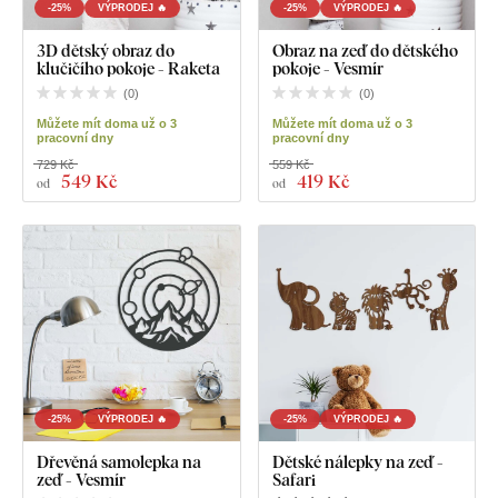
-25%
VÝPRODEJ 🔥
-25%
VÝPRODEJ 🔥
3D dětský obraz do
Obraz na zeď do dětského
klučičího pokoje - Raketa
pokoje - Vesmír
(
0
)
(
0
)
Můžete mít doma už o 3
Můžete mít doma už o 3
pracovní dny
pracovní dny
729 Kč
559 Kč
549 Kč
419 Kč
od
od
-25%
VÝPRODEJ 🔥
-25%
VÝPRODEJ 🔥
Dřevěná samolepka na
Dětské nálepky na zeď -
zeď - Vesmír
Safari