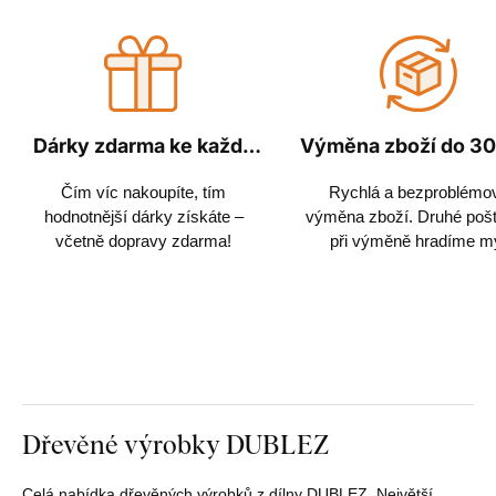
Dárky zdarma ke každé
Výměna zboží do 30
objednávce
Čím víc nakoupíte, tím
Rychlá a bezproblémo
hodnotnější dárky získáte –
výměna zboží. Druhé poš
včetně dopravy zdarma!
při výměně hradíme m
Dřevěné výrobky DUBLEZ
Celá nabídka dřevěných výrobků z dílny DUBLEZ. Největší