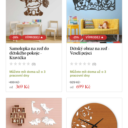
-26%
VÝPRODEJ 🔥
-25%
VÝPRODEJ 🔥
Samolepka na zeď do
Dětský obraz na zeď -
dětského pokoje -
Veselí pejsci
Kravička
(
0
)
(
0
)
Můžete mít doma už o 3
Můžete mít doma už o 3
pracovní dny
pracovní dny
499 Kč
929 Kč
369 Kč
699 Kč
od
od