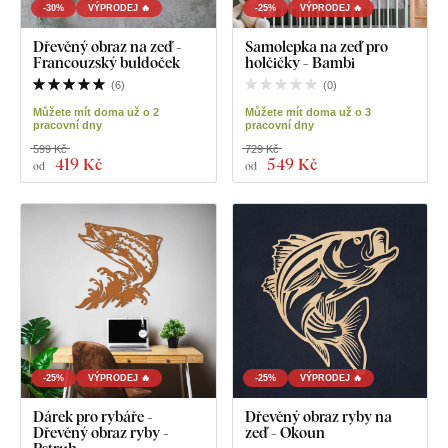
-30%
VÝPRODEJ 🔥
-25%
VÝPRODEJ 🔥
Dřevěný obraz na zeď -
Samolepka na zeď pro
Francouzský buldoček
holčičky - Bambi
(
6
)
(
0
)
Můžete mít doma už o 2
Můžete mít doma už o 3
pracovní dny
pracovní dny
599 Kč
729 Kč
419 Kč
549 Kč
od
od
-25%
VÝPRODEJ 🔥
-25%
VÝPRODEJ 🔥
Dárek pro rybáře -
Dřevěný obraz ryby na
Dřevěný obraz ryby -
zeď - Okoun