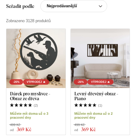
Seřadit podle
Zobrazeno 3128 produktů
-26%
VÝPRODEJ 🔥
-26%
VÝPRODEJ 🔥
Dárek pro myslivce -
Levný dřevěný obraz -
Obraz ze dřeva
Piano
(
2
)
(
1
)
Můžete mít doma už o 3
Můžete mít doma už o 2
pracovní dny
pracovní dny
499 Kč
499 Kč
369 Kč
369 Kč
od
od