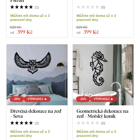
Pstruh
(
1
)
(
0
)
Můžete mít doma už o 3
Můžete mít doma už o 3
pracovní dny
pracovní dny
529 Kč
529 Kč
399 Kč
399 Kč
od
od
-25%
VÝPRODEJ 🔥
-25%
VÝPRODEJ 🔥
Dřevěná dekorace na zeď
Geometrická dekorace na
- Sova
zeď - Mořský koník
(
2
)
(
0
)
Můžete mít doma už o 3
Můžete mít doma už o 3
pracovní dny
pracovní dny