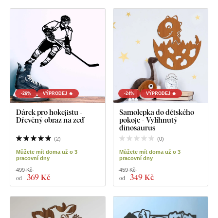
-26%
VÝPRODEJ 🔥
-24%
VÝPRODEJ 🔥
Dárek pro hokejistu -
Samolepka do dětského
Dřevěný obraz na zeď
pokoje - Vylíhnutý
dinosaurus
(
2
)
(
0
)
Můžete mít doma už o 3
Můžete mít doma už o 3
pracovní dny
pracovní dny
499 Kč
459 Kč
369 Kč
349 Kč
od
od