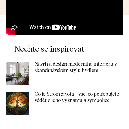
Nechte se inspirovat
Návrh a design moderního interiéru v
skandinávském stylu bydlení
Co je Strom života - vše, co potřebujete
vědět o jeho významu a symbolice