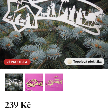
Topolová překližka
VÝPRODEJ 🔥
239 Kč