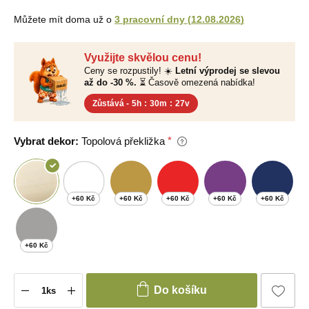
Můžete mít doma už o
3 pracovní dny
(
12.08.2026
)
Využijte skvělou cenu!
Ceny se rozpustily! ☀️
Letní výprodej se slevou
až do -30 %.
⏳ Časově omezená nabídka!
Zůstává -
5h
:
30m
:
26v
Vybrat dekor:
Topolová překližka
+60 Kč
+60 Kč
+60 Kč
+60 Kč
+60 Kč
+60 Kč
Do košíku