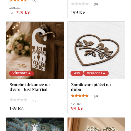
(
4
)
(
0
)
299 Kč
229 Kč
159 Kč
od
VÝPRODEJ 🔥
-23%
VÝPRODEJ 🔥
Svatební dekorace na
Zamilovaní ptáčci na
dveře - Just Married
dubu
(
3
)
(
0
)
129 Kč
159 Kč
99 Kč