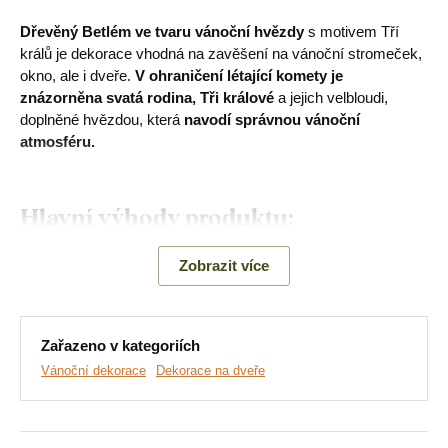
Dřevěný Betlém ve tvaru vánoční hvězdy
s motivem Tří
králů je dekorace vhodná na zavěšení na vánoční stromeček,
okno, ale i dveře.
V ohraničení létající komety
je
znázorněna svatá rodina, Tři králové
a jejich velbloudi,
doplněné hvězdou, která
navodí správnou vánoční
atmosféru.
Hlavní výhody produktu:
Originální design dekorace
Zobrazit více
Exkluzivní novinka této zimy
Ekologická výroba ze dřeva
Zařazeno v kategoriích
Vánoční dekorace
Dekorace na dveře
Detailní provedení Betlému
Tradiční vánoční výzdoba