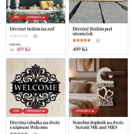
-25%
VÝPRODEJ 🔥
Dřevěný betlém na zeď
Dřevěný Betlém pod
stromeček
(
0
)
(
2
)
559 Kč
419 Kč
409 Kč
od
-23%
VÝPRODEJ 🔥
VÝPRODEJ 🔥
Dřevěná tabulka na dveře
Svatební doplněk na dveře
s nápisem Welcome
- Nerušit MR and MRS