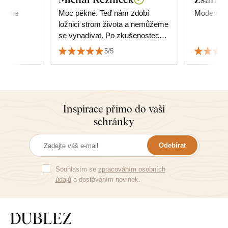
ujeme
Moc pěkné. Teď nám zdobí
Moderní, 
ložnici strom života a nemůžeme
se vynadívat. Po zkušenostech s
nákupem malého obrázku jsme
5/5
se neobávali koupit velký dražší.
Vše je děláno s pečlivostí a
láskou. I když je to jen tisk a né
3D modelace jak se někdy zdá,
tak vypadá úžasně. Barvy
Inspirace přímo do vaší
krásné a vše pečlivě zabalené.
schránky
Není to náš první, ani poslední
nákup. Děkujeme :)
Odebírat
Souhlasím se
zpracováním osobních
údajů
a dostáváním novinek.