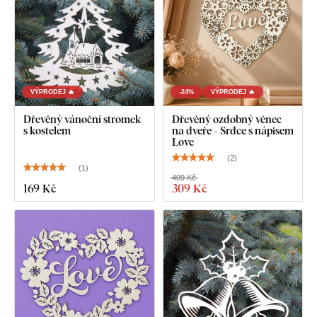
VÝPRODEJ 🔥
-24%
VÝPRODEJ 🔥
Dřevěný vánoční stromek
Dřevěný ozdobný věnec
s kostelem
na dveře - Srdce s nápisem
Love
(
2
)
(
1
)
409 Kč
169 Kč
309 Kč