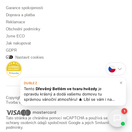
Garance spokojenosti
Doprava a platba
Reklamace
Obchodní podmínky
Jsme ECO
Jak nakupovat
GDPR
Nastavit cookies
×
DUBLEZ
Tento
Dřevěný Betlém ve tvaru hvězdy
je
opravdu krásný a dodá vašemu domovu tu
Copyright © DUBLEZ 2026 | Všechna práva vyhrazena
správnou vánoční atmosféru! 🎄 Líbí se vám i naše
Tvorba výkonných internetových obchodů od
RIESENIA
další dřevěné dekorace na dveře, třeba elegantní
[Svatební doplněk na dveře - Nerušit MR and
1
MRS](https://w
Tato stránka je chráněna pomocí reCAPTCHA a používá se
Pravidla
ochrany osobních údajů
spoločnosti Google a jejich
Smluvní
podmínky
.