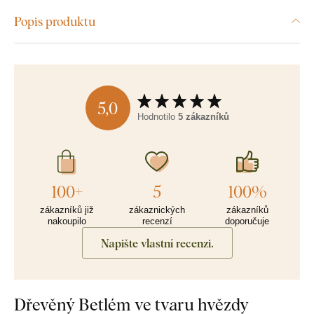
Popis produktu
5,0
Hodnotilo
5 zákazníků
100+
5
100%
zákazníků již
zákaznických
zákazníků
nakoupilo
recenzí
doporučuje
Napište vlastní recenzi.
Dřevěný Betlém ve tvaru hvězdy