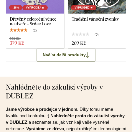
-26%
VÝPRODEJ 🔥
VÝPRODEJ 🔥
Dřevěný celoroční věnec
Tradiční vánoční zvonky
na dveře - Srdce Love
(
2
)
(
0
)
509 Kč
379 Kč
269 Kč
Načíst další produkty
Nahlédněte do zákulisí výroby v
DUBLEZ
Jsme výrobce a prodejce v jednom.
Díky tomu máme
kvalitu pod kontrolou :)
Nahlédněte proto do zákulisí výroby
v DUBLEZ
a seznamte se, jak vznikají vaše vysněné
dekorace.
Vyrábíme ze dřeva
, nejpokročilejšími technologiemi