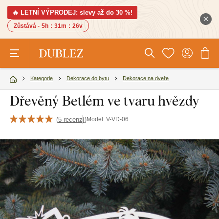
🔥 LETNÍ VÝPRODEJ: slevy až do 30 %!
Zůstává -
5h
:
31m
:
25v
Kategorie
Dekorace do bytu
Dekorace na dveře
Dřevěný Betlém ve tvaru hvězdy
(
5 recenzí
)
Model:
V-VD-06