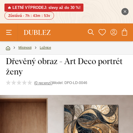
🔥 LETNÍ VÝPRODEJ: slevy až do 30 %!
Zůstává -
7h
:
43m
:
52v
Místnosti
Ložnice
Dřevěný obraz - Art Deco portrét
ženy
(
0 recenzí
)
Model:
DFO-LD-0046