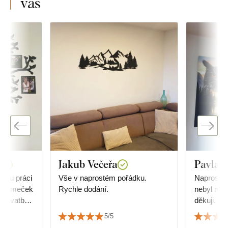
vás
á
Jakub Večeřa
Pavla 
ělou práci
Vše v naprostém pořádku.
Naprostá s
 Stromeček
Rychle dodání.
nebyl můj
m svatby
děkuji.
👏👏👏👏
5/5