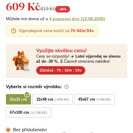
609 Kč
819 Kč
-
26
%
Můžete mít doma už o
4 pracovní dny
(
13.08.2026
)
Výprodejová cena končí za
7h
:
42m
:
53v
Využijte skvělou cenu!
Ceny se rozpustily! ☀️
Letní výprodej se slevou
až do -30 %.
⏳ Časově omezená nabídka!
Zůstává -
7h
:
42m
:
53v
Vyberte si rozměr výrobku:
21x31 cm
32x48 cm
45x67 cm
+340 Kč
+760 Kč
67x100 cm
+1 190 Kč
Bez příslušenství