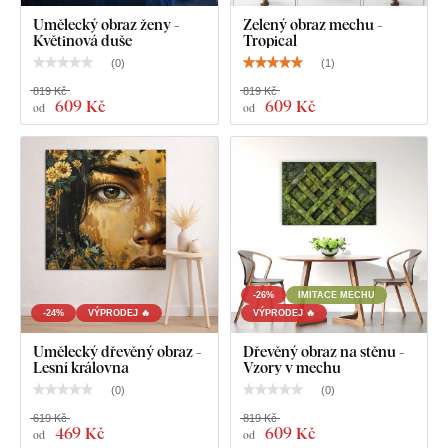
Umělecký obraz ženy -
Zelený obraz mechu -
Květinová duše
Tropical
(
0
)
(
1
)
819 Kč
819 Kč
609 Kč
609 Kč
od
od
-26%
IMITACE MECHU
-24%
VÝPRODEJ 🔥
VÝPRODEJ 🔥
Umělecký dřevěný obraz -
Dřevěný obraz na stěnu -
Lesní královna
Vzory v mechu
(
0
)
(
0
)
619 Kč
819 Kč
469 Kč
609 Kč
od
od