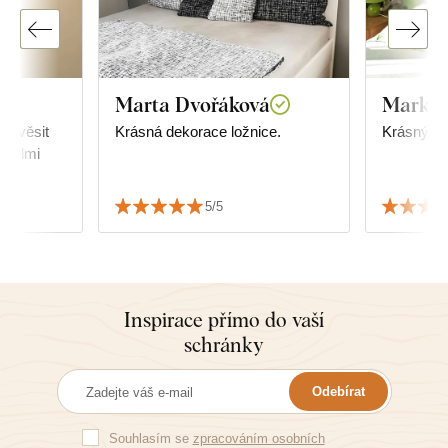
Marta Dvořáková
Markét
 pověsit
Krásná dekorace ložnice.
Krásný do
 Velmi
5/5
Inspirace přímo do vaší
schránky
Odebírat
Souhlasím se
zpracováním osobních