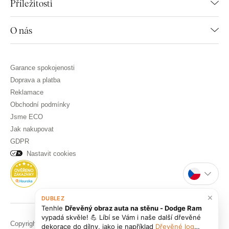
Příležitosti
O nás
Garance spokojenosti
Doprava a platba
Reklamace
Obchodní podmínky
Jsme ECO
Jak nakupovat
GDPR
Nastavit cookies
×
DUBLEZ
Tenhle
Dřevěný obraz auta na stěnu - Dodge Ram
vypadá skvěle! 💪 Líbí se Vám i naše další dřevěné
Copyright © DUBLEZ 2026 | Všechna práva vyhrazena
dekorace do dílny, jako je například
Dřevěné logo