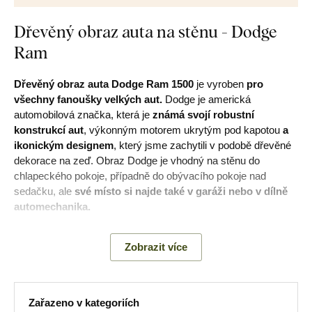
Dřevěný obraz auta na stěnu - Dodge
Ram
Dřevěný obraz auta Dodge Ram 1500
je vyroben
pro
všechny fanoušky velkých aut.
Dodge je americká
automobilová značka, která je
známá svojí robustní
konstrukcí aut
, výkonným motorem ukrytým pod kapotou
a
ikonickým designem
, který jsme zachytili v podobě dřevěné
dekorace na zeď. Obraz Dodge je vhodný na stěnu do
chlapeckého pokoje, případně do obývacího pokoje nad
sedačku, ale
své místo si najde také v garáži nebo v dílně
automechanika.
Zobrazit více
Hlavní výhody produktu:
Precizní detaily na obraze
Zařazeno v kategoriích