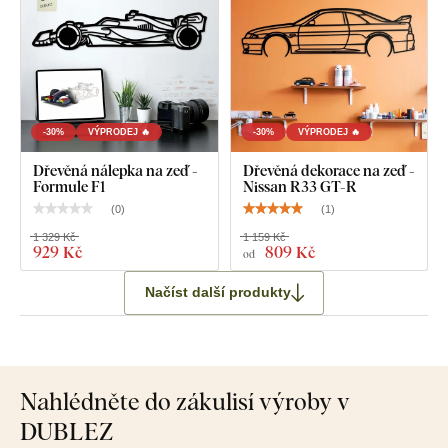
-30%
VÝPRODEJ 🔥
-30%
VÝPRODEJ 🔥
Dřevěná nálepka na zeď -
Dřevěná dekorace na zeď -
Formule F1
Nissan R33 GT-R
(
0
)
(
1
)
1 329 Kč
1 159 Kč
929 Kč
809 Kč
od
Načíst další produkty
Nahlédněte do zákulisí výroby v
DUBLEZ