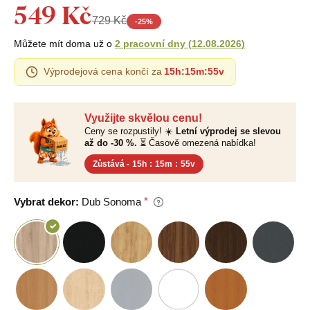
549 Kč
729 Kč
-
25
%
Můžete mít doma už o
2 pracovní dny
(
12.08.2026
)
Výprodejová cena končí za
15h
:
15m
:
54v
Využijte skvělou cenu!
Ceny se rozpustily! ☀️
Letní výprodej se slevou
až do -30 %.
⏳ Časově omezená nabídka!
Zůstává -
15h
:
15m
:
54v
Vybrat dekor:
Dub Sonoma