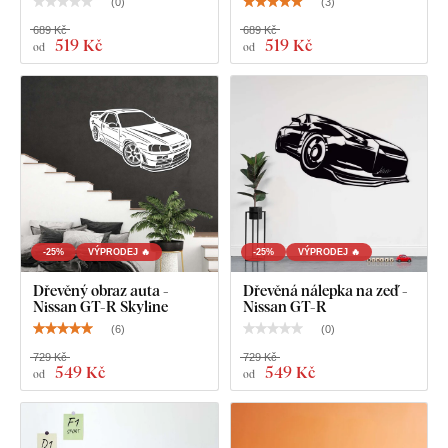
Dřevěný obraz auta na stěnu - Dodge Ram
(
0
)
(
3
)
689 Kč
689 Kč
519 Kč
519 Kč
od
od
-25%
VÝPRODEJ 🔥
-25%
VÝPRODEJ 🔥
Dřevěný obraz auta -
Dřevěná nálepka na zeď -
Nissan GT-R Skyline
Nissan GT-R
(
6
)
(
0
)
729 Kč
729 Kč
549 Kč
549 Kč
od
od