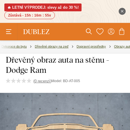
🔥 LETNÍ VÝPRODEJ: slevy až do 30 %!
Zůstává -
15h
:
16m
:
54v
Dekorace do bytu
Dřevěné obrazy na zeď
Dopravní prostředky
Obrazy aut
Dřevěný obraz auta na stěnu -
Dodge Ram
(
0 recenzí
)
Model:
BD-AT-005