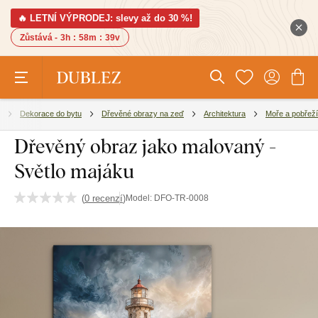
🔥 LETNÍ VÝPRODEJ: slevy až do 30 %!
Zůstává -
3h
:
58m
:
39v
Dekorace do bytu
Dřevěné obrazy na zeď
Architektura
Moře a pobřeží
Dřevěný obraz jako malovaný -
Světlo majáku
(
0 recenzí
)
Model:
DFO-TR-0008