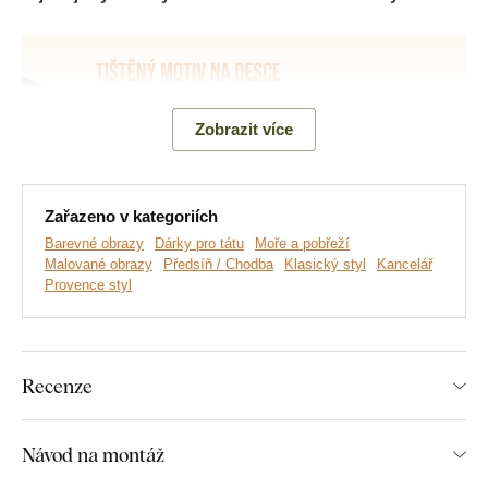
Zobrazit více
Zařazeno v kategoriích
Barevné obrazy
Dárky pro tátu
Moře a pobřeží
Malované obrazy
Předsíň / Chodba
Klasický styl
Kancelář
Provence styl
Vyrábíme prémiové obrazy DUBLEZ tištěné na dřevěné
desce.
Používáme přitom
nejmodernější technologie
a
nejkvalitnější barvy na trhu
. Motiv tiskneme přímo na desku
a následně vyřezáváme pomocí laseru. Díky tomu má obraz z
Recenze
boku elegantní tmavě hnědý okraj, který ještě více zvýrazní
motiv.
Návod na montáž