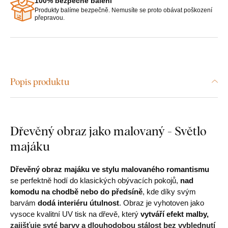
100% bezpečné balení
Produkty balíme bezpečně. Nemusíte se proto obávat poškození
přepravou.
Popis produktu
Dřevěný obraz jako malovaný - Světlo
majáku
Dřevěný obraz majáku ve stylu malovaného romantismu
se perfektně hodí do klasických obývacích pokojů,
nad
komodu na chodbě nebo do předsíně
, kde díky svým
barvám
dodá interiéru útulnost
. Obraz je vyhotoven jako
vysoce kvalitní UV tisk na dřevě, který
vytváří efekt malby,
zajišťuje syté barvy a dlouhodobou stálost bez vyblednutí