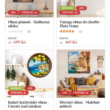
NOVINKA
-24%
-26%
VÝPRODEJ 🔥
VÝPRODEJ 🔥
Obraz přímoří - Nádherná
Vintage obraz do chodby -
ulička
Žlutá Vespa
(
0
)
(
1
)
819 Kč
619 Kč
609 Kč
469 Kč
od
od
NOVINKA
-24%
VÝPRODEJ 🔥
-24%
VÝPRODEJ 🔥
Kulatý kuchyňský obraz -
Dřevěný obraz - Malebné
Citrony nad zátokou
pobřeží