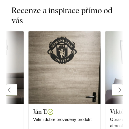
Recenze a inspirace přímo od
vás
Ján T.
Viktóri
,
Velmi dobře provedený produkt
Obrázek d
ně
atmosfér