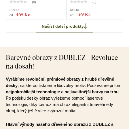
(
0
)
(
0
)
619 Kč
619 Kč
469 Kč
469 Kč
od
od
Načíst další produkty
Barevné obrazy z DUBLEZ - Revoluce
na dosah!
Vyrábíme revoluční, prémiové obrazy z hrubé dřevěné
desky
, na kterou tiskneme libovolný motiv. Používáme přitom
nejpokročilejší technologie
a
nejkvalitnější barvy na trhu
.
Po potisku desky obraz vyřežeme pomocí laserové
technologie, díky čemuž má obraz elegantní tmavěhnědý
okraj, který ještě více zvýrazní motiv.
Hlavní výhody našeho dřevěného obrazu z DUBLEZ s