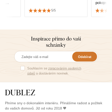
čitě
pokoje, ve
Jsem velm
5/5
i službami
Inspirace přímo do vaší
schránky
Odebírat
Souhlasím se
zpracováním osobních
údajů
a dostáváním novinek.
Plníme sny o dokonalém interiéru. Přinášíme radost a požitek
do vašich domovů. Již od roku 2018 🧡