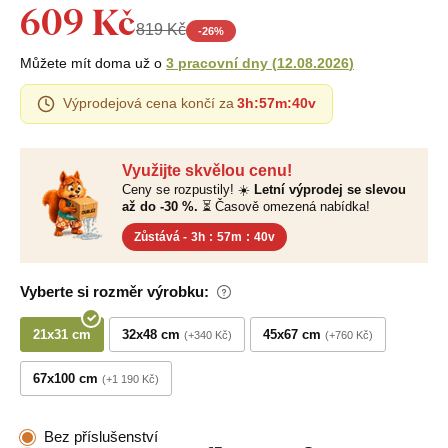
609 Kč
819 Kč
-
26
%
Můžete mít doma už o
3 pracovní dny
(
12.08.2026
)
Výprodejová cena končí za
3h
:
57m
:
39v
Využijte skvělou cenu!
Ceny se rozpustily! ☀️
Letní výprodej se slevou
až do -30 %.
⏳ Časově omezená nabídka!
Zůstává -
3h
:
57m
:
39v
Vyberte si rozměr výrobku:
21x31 cm
32x48 cm
45x67 cm
+340 Kč
+760 Kč
67x100 cm
+1 190 Kč
Bez příslušenství