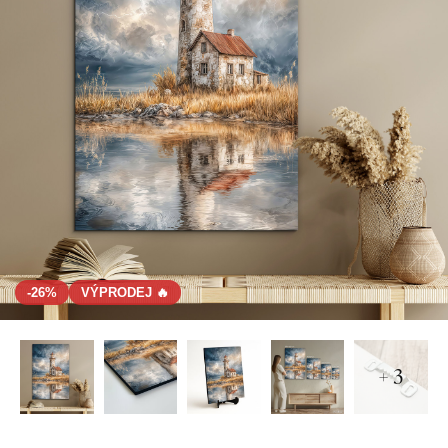
-26%
VÝPRODEJ 🔥
+ 3