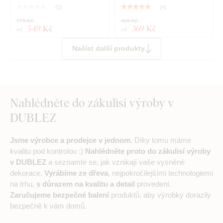
zvyšuje
odolnost proti běžnému poškrábání
.
Tloušťka 3
(
0
)
(
4
)
mm
dodává produktu
3D efekt
s jemným stínováním, díky
779 Kč
499 Kč
čemuž na stěně působí čistě a elegantně – na rozdíl od
549 Kč
369 Kč
od
od
tenkých papírových samolepek.
Načíst další produkty
Deska splňuje
evropský emisní standard E1
– je bezpečná a
vhodná do interiéru
(včetně dětského pokoje).
Nahlédněte do zákulisí výroby v
Co najdete v balení?
DUBLEZ
Dřevěný obraz loga - CR7 Cristiano Ronaldo
Jsme výrobce a prodejce v jednom.
Díky tomu máme
Pěnová lepicí páska
kvalitu pod kontrolou :)
Nahlédněte proto do zákulisí výroby
v DUBLEZ
a seznamte se, jak vznikají vaše vysněné
dekorace.
Vyrábíme ze dřeva
, nejpokročilejšími technologiemi
Poznámka:
Uvedené rozměry jsou rozměry po rozložení na
na trhu,
s důrazem na kvalitu a detail
provedení.
zeď jako na ilustračním obrázku.
Zaručujeme bezpečné balení
produktů, aby výrobky dorazily
bezpečně k vám domů.