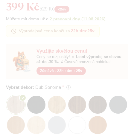
399 Kč
529 Kč
-
25
%
Můžete mít doma už o
2 pracovní dny
(
11.08.2026
)
Výprodejová cena končí za
22h
:
4m
:
25v
Využijte skvělou cenu!
Ceny se rozpustily! ☀️
Letní výprodej se slevou
až do -30 %.
⏳ Časově omezená nabídka!
Zůstává -
22h
:
4m
:
25v
Vybrat dekor:
Dub Sonoma