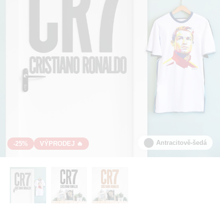
Antracitově-šedá
-25%
VÝPRODEJ 🔥