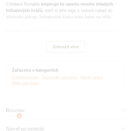
Cristiano Ronaldo
inspiruje ke sportu mnoho mladých
fotbalových hráčů
, kteří si jeho logo s radostí nalepí do
dětského pokoje, fotbalového klubu nebo šaten na hřišti.
Význam:
Logo CR7 kombinuje Ronaldovy iniciály a číslo 7,
které nosil na dresu v mnoha klubech, ve kterých hrál.
Zobrazit více
Hlavní výhody produktu:
Zařazeno v kategoriích
Skvělý dárek pro fanouška
Fotbalové kluby
Samolepky pro kluky
Dětský pokoj
Dárky pro muže
Ideální obraz do dětského pokoje
Jednoduchá montáž na zeď
Ekologická výroba ze dřeva
Recenze
Na výběr mnoho dekorů
1
Návod na montáž