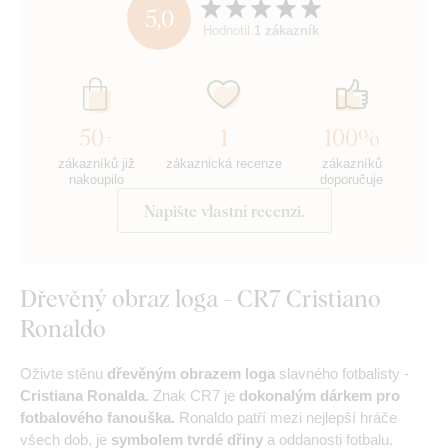
5,0
Hodnotil
1 zákazník
50+
1
100%
zákazníků již
zákaznická recenze
zákazníků
nakoupilo
doporučuje
Napište vlastní recenzi.
Dřevěný obraz loga - CR7 Cristiano
Ronaldo
Oživte stěnu
dřevěným obrazem loga
slavného fotbalisty -
Cristiana Ronalda.
Znak CR7 je
dokonalým dárkem pro
fotbalového fanouška.
Ronaldo patří mezi nejlepší hráče
všech dob, je
symbolem tvrdé dřiny
a oddanosti fotbalu.