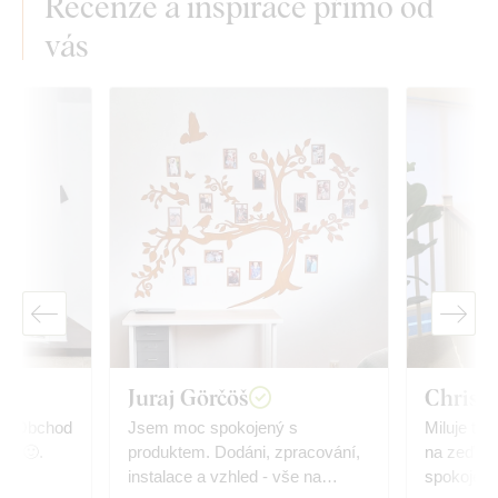
Recenze a inspirace přímo od
vás
Juraj Görčöš
Christi
. Obchod
Jsem moc spokojený s
Miluje to,
hlé🙂.
produktem. Dodáni, zpracování,
na zeď, v
instalace a vzhled - vše na
spokojený