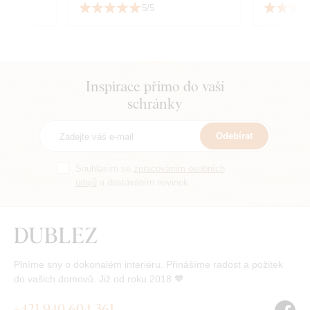
jedničku. Vřele doporučuji
5/5
každému. Juraj
Inspirace přímo do vaší
schránky
Odebírat
Souhlasím se
zpracováním osobních
údajů
a dostáváním novinek.
Plníme sny o dokonalém interiéru. Přinášíme radost a požitek
do vašich domovů. Již od roku 2018 🧡
+421 940 604 361