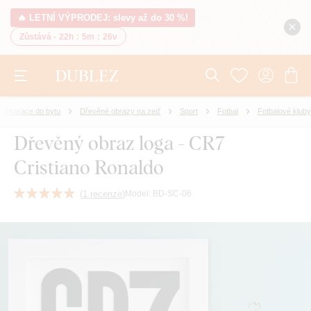
🔥 LETNÍ VÝPRODEJ: slevy až do 30 %!
Zůstává -
22h
:
5m
:
25v
Dekorace do bytu
Dřevěné obrazy na zeď
Sport
Fotbal
Fotbalové kluby
Dřevěný obraz loga - CR7
Cristiano Ronaldo
(
1 recenze
)
Model:
BD-SC-06