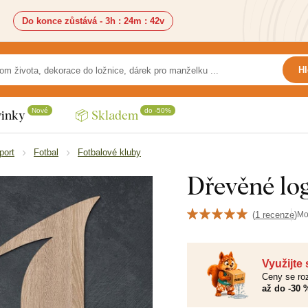
Do konce zůstává -
3h
:
24m
:
41v
Hl
Nové
do -50%
inky
📦 Skladem
port
Fotbal
Fotbalové kluby
Dřevěné log
(
1 recenze
)
Mo
Využijte
Ceny se roz
až do -30 