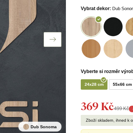
Vybrat dekor:
Dub Sono
Vyberte si rozměr výro
24x28 cm
55x66 cm
369 Kč
499 Kč
Zboží skladem, ihned k 
Dub Sonoma