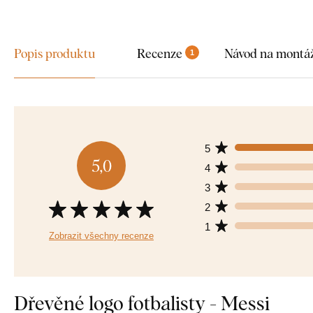
Popis produktu
Recenze
Návod na montá
1
5
5,0
4
3
2
1
Zobrazit všechny recenze
Dřevěné logo fotbalisty - Messi