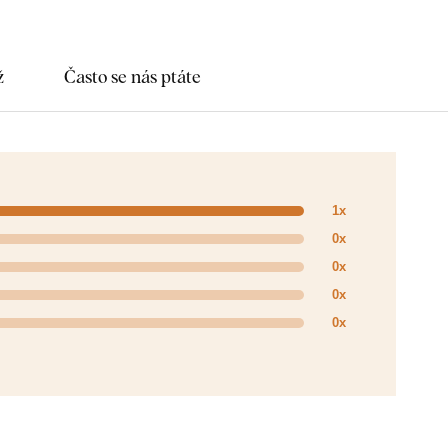
ž
Často se nás ptáte
1x
0x
0x
0x
0x