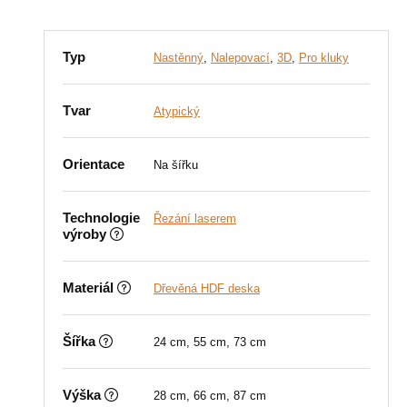
Typ
Nastěnný
,
Nalepovací
,
3D
,
Pro kluky
Tvar
Atypický
Orientace
Na šířku
Technologie
Řezání laserem
výroby
Materiál
Dřevěná HDF deska
Šířka
24 cm, 55 cm, 73 cm
Výška
28 cm, 66 cm, 87 cm