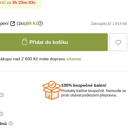
nčí za
3h
:
23m
:
41v
epení
(1ks)
89 Kč
Zakoupilo již 1 814 lidí
Přidat do košíku
nákupu nad 2 600 Kč máte dopravu
zdarma
100% bezpečné balení
Produkty balíme bezpečně. Nemusíte se
proto obávat poškození přepravou.
 dnů