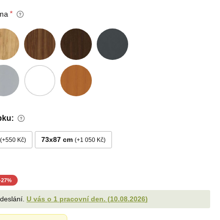
ma
bku:
73x87 cm
+550 Kč
+1 050 Kč
-
27
%
odeslání.
U vás o 1 pracovní den.
(
10.08.2026
)