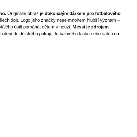
ho.
Originální obraz je
dokonalým dárkem pro fotbalového
e všech dob. Logo jeho značky nese mnohem hlubší význam –
tálého úsilí pomáhat dětem v nouzi.
Messi je zdrojem
stí nalepí do dětského pokoje, fotbalového klubu nebo šaten na
.