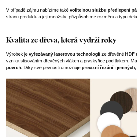
V případě zájmu nabízíme také
volitelnou službu předlepení p
stranu produktu a její množství přizpůsobíme rozměru a typu deko
Kvalita ze dřeva, která vydrží roky
Výrobek je
vyřezávaný laserovou technologií
ze dřevěné
HDF d
vzniká slisováním dřevěných vláken a pryskyřice pod tlakem. Mat
povrch
. Díky své pevnosti umožňuje
precizní řezání i jemných,