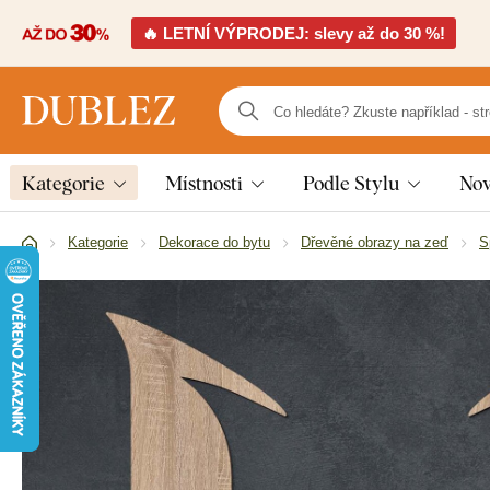
🔥 LETNÍ VÝPRODEJ: slevy až do 30 %!
Kategorie
Místnosti
Podle Stylu
Nov
Kategorie
Dekorace do bytu
Dřevěné obrazy na zeď
S