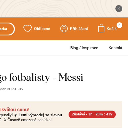
0
Oblíbené
Přihlášení
Košík
edat
Blog / Inspirace
Kontakt
o fotbalisty - Messi
del:
BD-SC-05
 skvělou cenu!
Zůstává -
3h
:
23m
:
41v
pustily! ☀️
Letní výprodej se slevou
%.
⏳ Časově omezená nabídka!