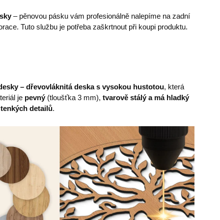
ásky
– pěnovou pásku vám profesionálně nalepíme na zadní
race. Tuto službu je potřeba zaškrtnout při koupi produktu.
esky – dřevovláknitá deska s vysokou hustotou
, která
eriál je
pevný
(tloušťka 3 mm),
tvarově stálý a má hladký
 tenkých detailů
.