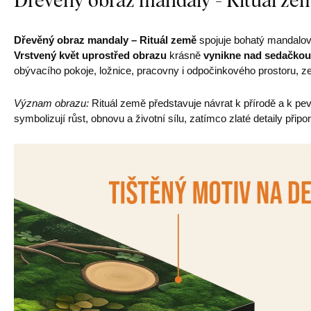
Dřevěný obraz mandaly – Rituál země
spojuje bohatý mandalový
Vrstvený květ uprostřed obrazu
krásně
vynikne nad sedačkou
obývacího pokoje, ložnice, pracovny i odpočinkového prostoru, 
Význam obrazu:
Rituál země představuje návrat k přírodě a k p
symbolizují růst, obnovu a životní sílu, zatímco zlaté detaily p