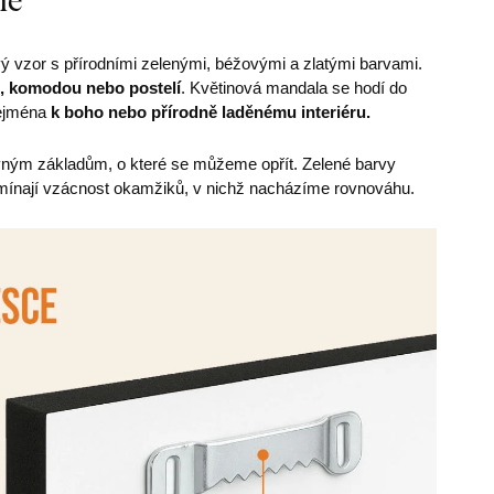
 vzor s přírodními zelenými, béžovými a zlatými barvami.
, komodou nebo postelí
. Květinová mandala se hodí do
zejména
k boho nebo přírodně laděnému interiéru.
evným základům, o které se můžeme opřít. Zelené barvy
řipomínají vzácnost okamžiků, v nichž nacházíme rovnováhu.