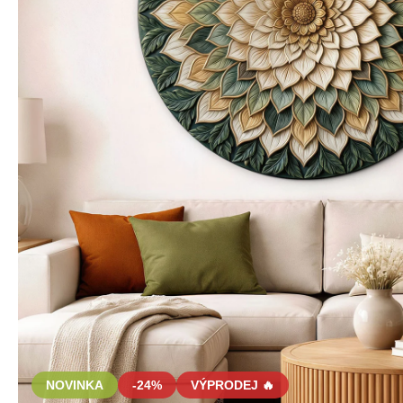
NOVINKA
-24%
VÝPRODEJ 🔥