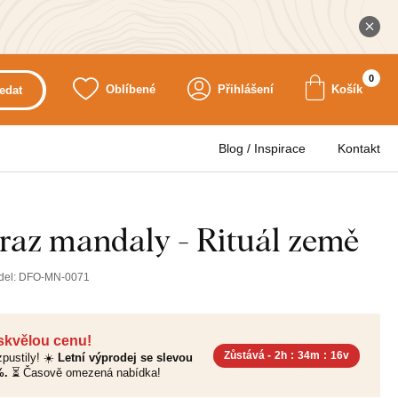
0
Oblíbené
Přihlášení
Košík
edat
Blog / Inspirace
Kontakt
raz mandaly - Rituál země
del:
DFO-MN-0071
 skvělou cenu!
Zůstává -
2h
:
34m
:
15v
pustily! ☀️
Letní výprodej se slevou
%.
⏳ Časově omezená nabídka!