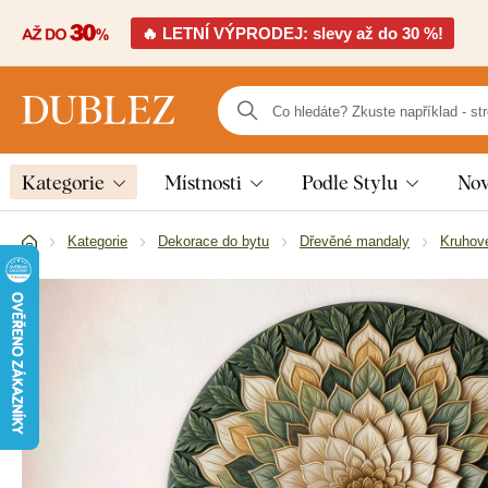
🔥 LETNÍ VÝPRODEJ: slevy až do 30 %!
Kategorie
Místnosti
Podle Stylu
Nov
Kategorie
Dekorace do bytu
Dřevěné mandaly
Kruhov