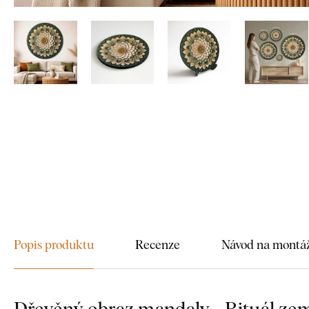
Popis produktu
Recenze
Návod na montá
Dřevěný obraz mandaly - Rituál ze