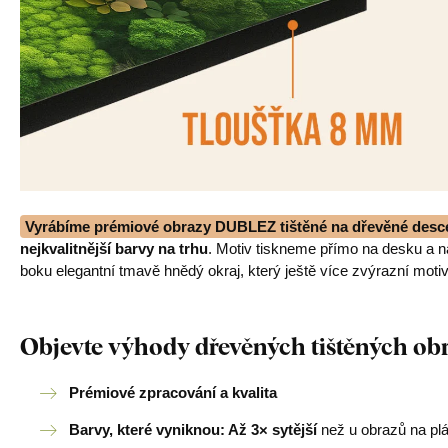
Vyrábíme prémiové obrazy DUBLEZ tištěné na dřevěné desc
nejkvalitnější barvy na trhu
. Motiv tiskneme přímo na desku a 
boku elegantní tmavě hnědý okraj, který ještě více zvýrazní motiv
Objevte výhody dřevěných tištěných o
Prémiové zpracování a kvalita
Barvy, které vyniknou: Až 3× sytější
než u obrazů na pl