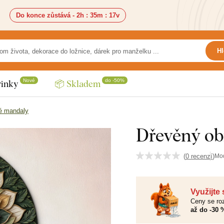
Do konce zůstává -
2h
:
35m
:
15v
Hl
Nové
do -50%
inky
📦 Skladem
é mandaly
Dřevěný ob
(
0 recenzí
)
Mo
Využijte
Ceny se roz
až do -30 