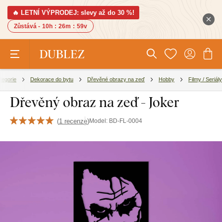
🔥 LETNÍ VÝPRODEJ: slevy až do 30 %!
Zůstává -
10h
:
26m
:
58v
tegorie
Dekorace do bytu
Dřevěné obrazy na zeď
Hobby
Filmy / Seriály
Dřevěný obraz na zeď - Joker
(
1 recenze
)
Model:
BD-FL-0004