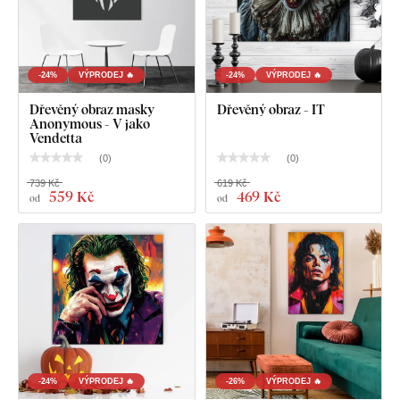
Co najdete v balení?
-24%
VÝPRODEJ 🔥
-24%
VÝPRODEJ 🔥
Dřevěný obraz na zeď - Joker
Dřevěný obraz masky
Dřevěný obraz - IT
Anonymous - V jako
Vendetta
(
0
)
(
0
)
739 Kč
619 Kč
559 Kč
469 Kč
od
od
-24%
VÝPRODEJ 🔥
-26%
VÝPRODEJ 🔥