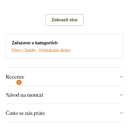
Hlavní výhody produktu:
Zobrazit více
Moderní obraz na zeď
Ideální dárek pro fanouška
Zařazeno v kategoriích
Ekologická výroba ze dřeva
Filmy / Seriály
Vyřezávané obrazy
Jednoduchá montáž na zeď
Dřevěný 3 mm tlustý materiál
Recenze
1
Montáž, kterou zvládne každý:
Návod na montáž
Instalace dekorace je opravdu snadná :) Pro zavěšení
doporučujeme použít pěnovou lepicí pásku nebo malé hřebíky.
Často se nás ptáte
Bez vrtání, jednoduše a rychle.