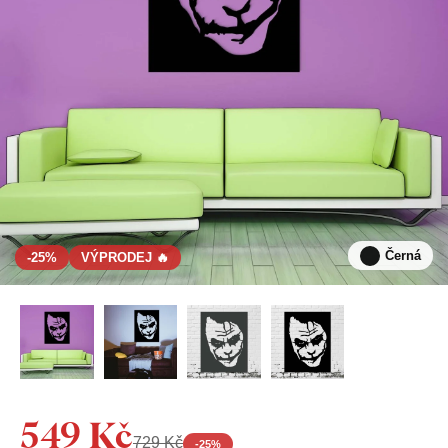
Černá
-25%
VÝPRODEJ 🔥
549 Kč
729 Kč
-
25
%