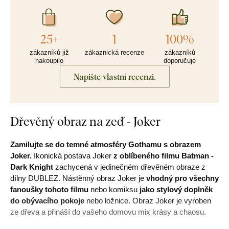
25+
1
100%
zákazníků již
zákaznická recenze
zákazníků
nakoupilo
doporučuje
Napište vlastní recenzi.
Dřevěný obraz na zeď - Joker
Zamilujte se do temné atmosféry Gothamu s obrazem
Joker.
Ikonická postava Joker
z oblíbeného filmu Batman -
Dark Knight
zachycená v jedinečném dřevěném obraze z
dílny DUBLEZ. Nástěnný obraz Joker je
vhodný pro všechny
fanoušky tohoto filmu
nebo komiksu
jako stylový doplněk
do obývacího pokoje
nebo ložnice. Obraz Joker je vyroben
ze dřeva a přináší do vašeho domovu mix krásy a chaosu.