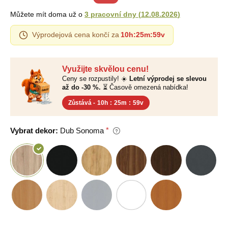
Můžete mít doma už o
3 pracovní dny
(
12.08.2026
)
Výprodejová cena končí za
10h
:
25m
:
58v
Využijte skvělou cenu!
Ceny se rozpustily! ☀️
Letní výprodej se slevou
až do -30 %.
⏳ Časově omezená nabídka!
Zůstává -
10h
:
25m
:
58v
Vybrat dekor:
Dub Sonoma