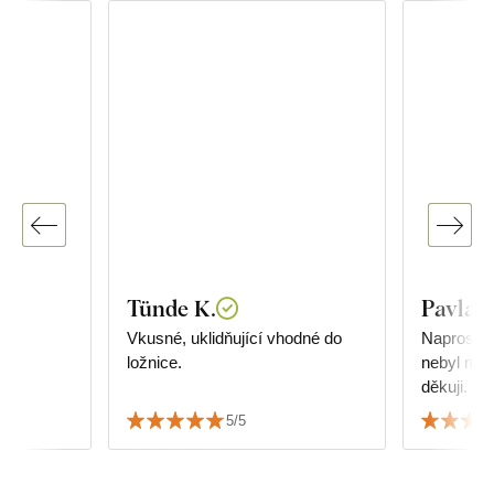
Tünde K.
Pavla 
Vkusné, uklidňující vhodné do
Naprostá s
ložnice.
nebyl můj
děkuji.
5/5