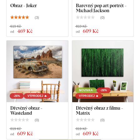
Obraz - Joker
Barevný pop art portrét -
Michael Jackson
(
3
)
(
0
)
619 Kč
819 Kč
469 Kč
609 Kč
od
od
NOVINKA
-26%
-26%
VÝPRODEJ 🔥
VÝPRODEJ 🔥
Dřevěný obraz -
Dřevěný obraz z filmu -
Wasteland
Matrix
(
0
)
(
0
)
819 Kč
819 Kč
609 Kč
609 Kč
od
od