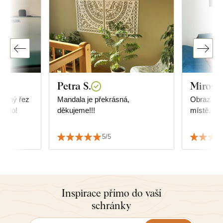
Petra S.
Mirosl
řesný řez
Mandala je překrásná,
Obraz je 
ji to!
děkujeme!!!
místě. Děku
5/5
Inspirace přímo do vaší
schránky