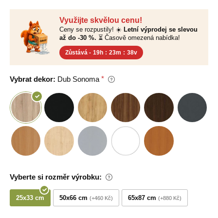
Využijte skvělou cenu!
Ceny se rozpustily! ☀️
Letní výprodej se slevou
až do -30 %.
⏳ Časově omezená nabídka!
Zůstává -
19h
:
23m
:
37v
Vybrat dekor:
Dub Sonoma
Vyberte si rozměr výrobku:
25x33 cm
50x66 cm
65x87 cm
+460 Kč
+880 Kč