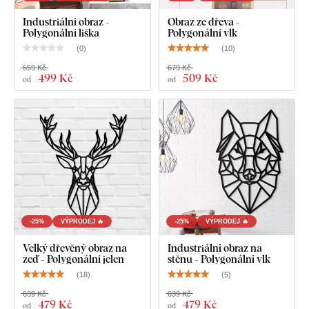
Deska splňuje
evropský emisní standard E1
– je bezpečná a
vhodná do interiéru
(včetně dětského pokoje).
Industriální obraz -
Obraz ze dřeva -
Polygonální liška
Polygonální vlk
(
0
)
(
10
)
Co najdete v balení?
659 Kč
679 Kč
499 Kč
509 Kč
od
od
Dřevěný obraz na zeď - Polygonální liška
-25%
VÝPRODEJ 🔥
-25%
VÝPRODEJ 🔥
Velký dřevěný obraz na
Industriální obraz na
zeď - Polygonální jelen
stěnu - Polygonální vlk
(
18
)
(
5
)
639 Kč
639 Kč
479 Kč
479 Kč
od
od