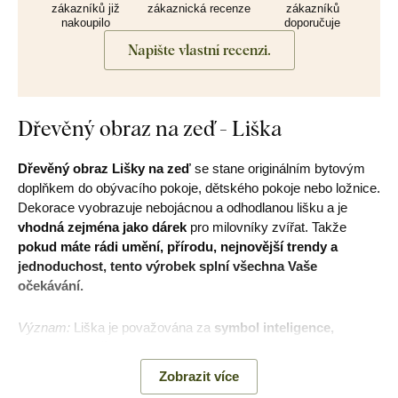
zákazníků již
zákaznická recenze
zákazníků
nakoupilo
doporučuje
Napište vlastní recenzi.
Dřevěný obraz na zeď - Liška
Dřevěný obraz Lišky na zeď
se stane originálním bytovým
doplňkem do obývacího pokoje, dětského pokoje nebo ložnice.
Dekorace vyobrazuje nebojácnou a odhodlanou lišku a je
vhodná zejména jako dárek
pro milovníky zvířat. Takže
pokud máte rádi umění, přírodu, nejnovější trendy a
jednoduchost, tento výrobek splní všechna Vaše
očekávání.
Význam:
Liška je považována za
symbol inteligence,
inspirace, tvořivosti
a nekonvenčního myšlení.
Zobrazit více
Geometrické obrazy
zvířat
se staly
velmi
oblíbenými