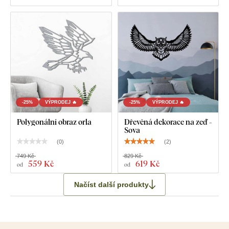
-25%
VÝPRODEJ 🔥
-25%
VÝPRODEJ 🔥
Polygonální obraz orla
Dřevěná dekorace na zeď -
Sova
(
0
)
(
2
)
749 Kč
829 Kč
559 Kč
619 Kč
od
od
Načíst další produkty