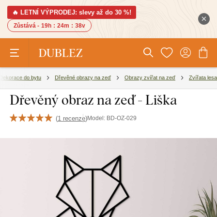
🔥 LETNÍ VÝPRODEJ: slevy až do 30 %!
Zůstává -
19h
:
24m
:
37v
Dekorace do bytu
Dřevěné obrazy na zeď
Obrazy zvířat na zeď
Zvířata lesa
Dřevěný obraz na zeď - Liška
(
1 recenze
)
Model:
BD-OZ-029