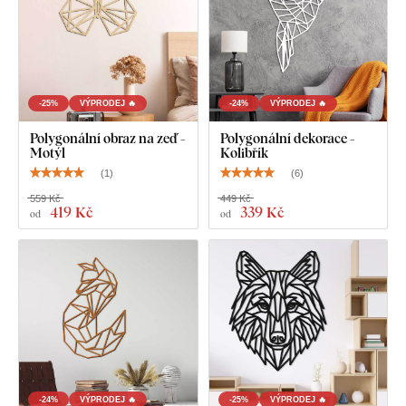
hladký povrch
. Díky své pevnosti umožňuje
precizní řezání i
jemných, tenkých detailů
.
-25%
VÝPRODEJ 🔥
-24%
VÝPRODEJ 🔥
Polygonální obraz na zeď -
Polygonální dekorace -
Motýl
Kolibřík
(
1
)
(
6
)
559 Kč
449 Kč
419 Kč
339 Kč
od
od
Na výběr máte z
12 dekorů
s polomatným lakem, který
zvyšuje
odolnost proti běžnému poškrábání
.
Tloušťka 3
mm
dodává produktu
3D efekt
s jemným stínováním, díky
čemuž na stěně působí čistě a elegantně – na rozdíl od
tenkých papírových samolepek.
-24%
VÝPRODEJ 🔥
-25%
VÝPRODEJ 🔥