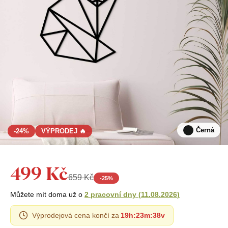
Černá
-24%
VÝPRODEJ 🔥
499 Kč
659 Kč
-
25
%
Můžete mít doma už o
2 pracovní dny
(
11.08.2026
)
Výprodejová cena končí za
19h
:
23m
:
37v