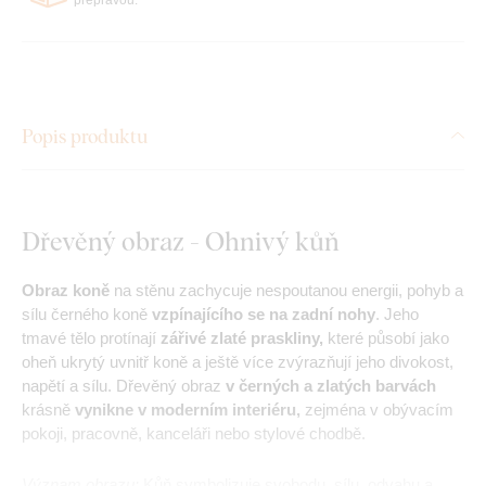
Popis produktu
Dřevěný obraz - Ohnivý kůň
Obraz koně
na stěnu zachycuje nespoutanou energii, pohyb a
sílu černého koně
vzpínajícího se na zadní nohy
. Jeho
tmavé tělo protínají
zářivé zlaté praskliny,
které působí jako
oheň ukrytý uvnitř koně a ještě více zvýrazňují jeho divokost,
napětí a sílu. Dřevěný obraz
v černých a zlatých barvách
krásně
vynikne v moderním interiéru,
zejména v obývacím
pokoji, pracovně, kanceláři nebo stylové chodbě.
Význam obrazu:
Kůň symbolizuje svobodu, sílu, odvahu a