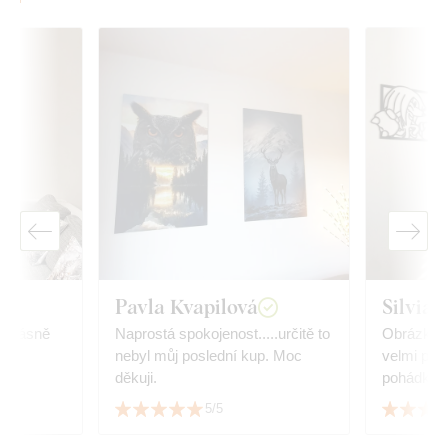
Pavla Kvapilová
Silvia
ě
Naprostá spokojenost.....určitě to
Obrázky 
nebyl můj poslední kup. Moc
velmi potě
děkuji.
pohádka.
5/5