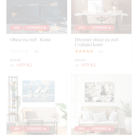
-26%
VÝPRODEJ 🔥
-25%
VÝPRODEJ 🔥
Obraz na zeď - Koně
Dřevěný obraz na zeď -
Cválající koně
(
0
)
(
1
)
819 Kč
829 Kč
609 Kč
619 Kč
od
od
-26%
VÝPRODEJ 🔥
-26%
VÝPRODEJ 🔥