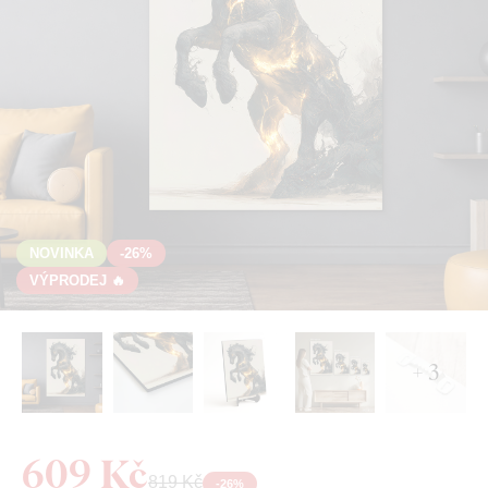
NOVINKA
-26%
VÝPRODEJ 🔥
+ 3
609 Kč
819 Kč
-
26
%