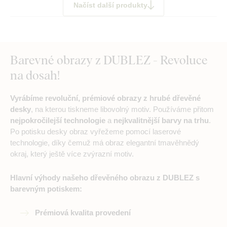
Načíst další produkty
Barevné obrazy z DUBLEZ - Revoluce
na dosah!
Vyrábíme revoluční, prémiové obrazy z hrubé dřevěné
desky
, na kterou tiskneme libovolný motiv. Používáme přitom
nejpokročilejší technologie
a
nejkvalitnější barvy na trhu
.
Po potisku desky obraz vyřežeme pomocí laserové
technologie, díky čemuž má obraz elegantní tmavěhnědý
okraj, který ještě více zvýrazní motiv.
Hlavní výhody našeho dřevěného obrazu z DUBLEZ s
barevným potiskem:
Prémiová kvalita provedení