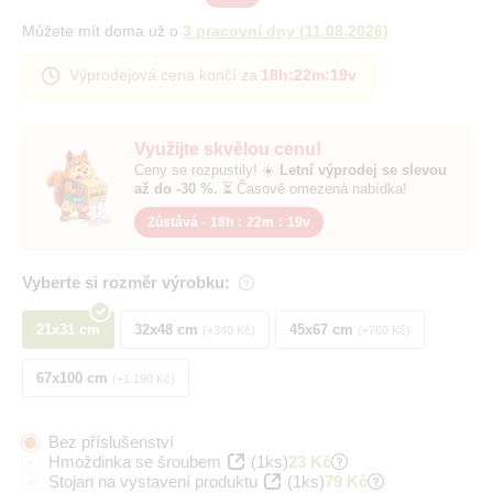
Můžete mít doma už o
3 pracovní dny
(
11.08.2026
)
Výprodejová cena končí za
18h
:
22m
:
18v
Využijte skvělou cenu!
Ceny se rozpustily! ☀️
Letní výprodej se slevou
až do -30 %.
⏳ Časově omezená nabídka!
Zůstává -
18h
:
22m
:
18v
Vyberte si rozměr výrobku:
21x31 cm
32x48 cm
45x67 cm
+340 Kč
+760 Kč
67x100 cm
+1 190 Kč
Bez příslušenství
Hmoždinka se šroubem
(1ks)
23 Kč
Stojan na vystavení produktu
(1ks)
79 Kč