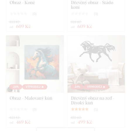
Obraz - Koně
Dřevěný obraz - Stádo
koní
(
0
)
(
0
)
819 Kč
819 Kč
609 Kč
609 Kč
od
od
-24%
VÝPRODEJ 🔥
-24%
VÝPRODEJ 🔥
Obraz - Malovaný kůň
Dřevěný obraz na zeď -
Divoký kůň
(
0
)
(
1
)
619 Kč
659 Kč
469 Kč
499 Kč
od
od