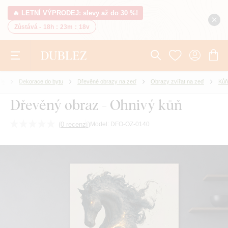
🔥 LETNÍ VÝPRODEJ: slevy až do 30 %!
Zůstává -
18h
:
23m
:
17v
ie
Dekorace do bytu
Dřevěné obrazy na zeď
Obrazy zvířat na zeď
Kůň
Dřevěný obraz - Ohnivý kůň
(
0 recenzí
)
Model:
DFO-OZ-0140