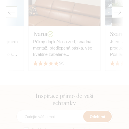
Ivana
Szandr
ím dojmem
Pěkný doplněk na zeď, snadná
Jsem zcel
iéru
montáž, předlepená páska, vše
produktem
dařilo se
kvalitně zabalené...
Posílám fo
hy.
5/5
Inspirace přímo do vaší
schránky
Odebírat