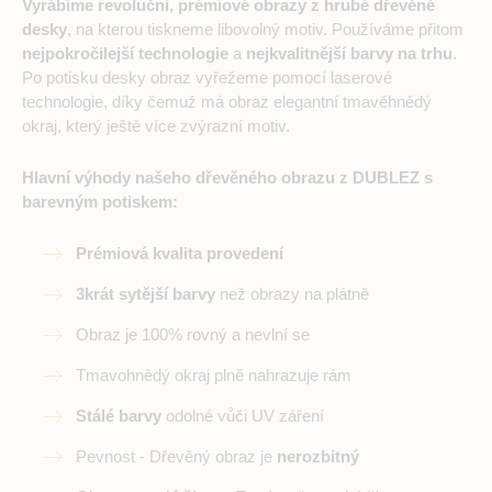
Vyrábíme revoluční, prémiové obrazy z hrubé dřevěné
desky
, na kterou tiskneme libovolný motiv. Používáme přitom
nejpokročilejší technologie
a
nejkvalitnější barvy na trhu
.
Po potisku desky obraz vyřežeme pomocí laserové
technologie, díky čemuž má obraz elegantní tmavěhnědý
okraj, který ještě více zvýrazní motiv.
Hlavní výhody našeho dřevěného obrazu z DUBLEZ s
barevným potiskem:
Prémiová kvalita provedení
3krát sytější barvy
než obrazy na plátně
Obraz je 100% rovný a nevlní se
Tmavohnědý okraj plně nahrazuje rám
Stálé barvy
odolné vůči UV záření
Pevnost - Dřevěný obraz je
nerozbitný