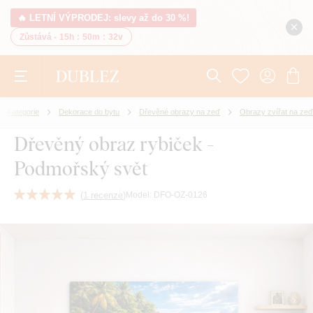
🔥 LETNÍ VÝPRODEJ: slevy až do 30 %!
Zůstává -
15h
:
50m
:
31v
Kategorie
Dekorace do bytu
Dřevěné obrazy na zeď
Obrazy zvířat na zeď
Dřevěný obraz rybiček -
Podmořský svět
(
1 recenze
)
Model:
DFO-OZ-0126