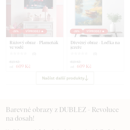
-26%
VÝPRODEJ 🔥
-26%
VÝPRODEJ 🔥
Růžový obraz - Plameňák
Dřevěný obraz - Loďka na
ve vodě
jezeře
(
0
)
(
0
)
819 Kč
819 Kč
609 Kč
609 Kč
od
od
Načíst další produkty
Barevné obrazy z DUBLEZ - Revoluce
na dosah!