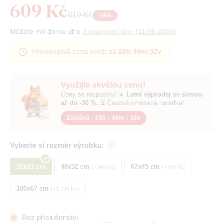
609 Kč
819 Kč
-
26
%
Můžete mít doma už o
3 pracovní dny
(
11.08.2026
)
Výprodejová cena končí za
15h
:
49m
:
31v
Využijte skvělou cenu!
Ceny se rozpustily! ☀️
Letní výprodej se slevou
až do -30 %.
⏳ Časově omezená nabídka!
Zůstává -
15h
:
49m
:
31v
Vyberte si rozměr výrobku:
31x21 cm
48x32 cm
67x45 cm
+340 Kč
+760 Kč
100x67 cm
+1 190 Kč
Bez příslušenství