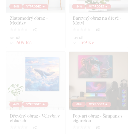
háčky.
-26%
VÝPRODEJ 🔥
-24%
VÝPRODEJ 🔥
Zlatomodrý obraz –
Barevný obraz na dřevě -
Medúzy
Motýl
(
0
)
(
0
)
819 Kč
619 Kč
609 Kč
469 Kč
od
od
-24%
VÝPRODEJ 🔥
-26%
VÝPRODEJ 🔥
Co najdete v balíčku?
Dřevěný obraz - Velryba v
Pop-art obraz - Šimpanz s
oblacích
cigaretou
Dřevěný obraz rybiček - Podmořský svět
(
0
)
(
0
)