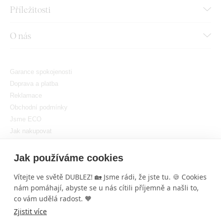
Příležitosti
O nás
Garance spokojenosti
Doprava a platba
Reklamace
Obchodní podmínky
Jsme ECO
Jak nakupovat
GDPR
Nastavit cookies
Jak používáme cookies
Vítejte ve světě DUBLEZ! 🏡 Jsme rádi, že jste tu. 🍪 Cookies
nám pomáhají, abyste se u nás cítili příjemně a našli to,
co vám udělá radost. 🧡
Zjistit více