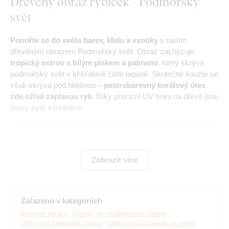
Dřevěný obraz rybiček - Podmořský
svět
Ponořte se do světa barev, klidu a exotiky
s naším
dřevěným obrazem Podmořský svět. Obraz zachycuje
tropický ostrov s bílým pískem a palmami
, který skrývá
podmořský svět v křišťálově čisté laguně. Skutečné kouzlo se
však skrývá pod hladinou –
pestrobarevný korálový útes
zde ožívá záplavou ryb
. Díky precizní UV tisku na dřevě jsou
barvy syté a trvanlivé.
Zobrazit více
Zařazeno v kategoriích
Barevné obrazy
Obrazy do studentského pokoje
Dárky pro kamaráda, bratra
Dárky pro kamarádku a sestru