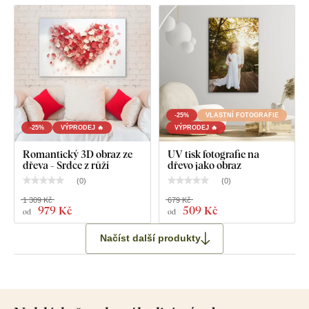
-25%
VLASTNÍ FOTOGRAFIE
-25%
VÝPRODEJ 🔥
VÝPRODEJ 🔥
Romantický 3D obraz ze
UV tisk fotografie na
dřeva - Srdce z růží
dřevo jako obraz
(
0
)
(
0
)
1 309 Kč
679 Kč
979 Kč
509 Kč
od
od
Načíst další produkty