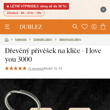
🔥 LETNÍ VÝPRODEJ: slevy až do 30 %!
Zůstává -
9h
:
47m
:
17v
Kategorie
Originální dárky
Valentýnské dárky
Dřevěný přívěšek na klíče - I love
you 3000
(
1 recenze
)
Model:
KL-23