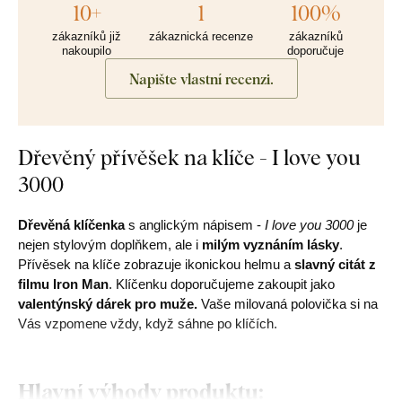
10+
1
100%
zákazníků již
zákaznická recenze
zákazníků
nakoupilo
doporučuje
Napište vlastní recenzi.
Dřevěný přívěšek na klíče - I love you
3000
Dřevěná klíčenka
s anglickým nápisem -
I love you 3000
je
nejen stylovým doplňkem, ale i
milým vyznáním lásky
.
Přívěsek na klíče zobrazuje ikonickou helmu a
slavný citát z
filmu Iron Man
. Klíčenku doporučujeme zakoupit jako
valentýnský dárek pro muže.
Vaše milovaná polovička si na
Vás vzpomene vždy, když sáhne po klíčích.
Hlavní výhody produktu: