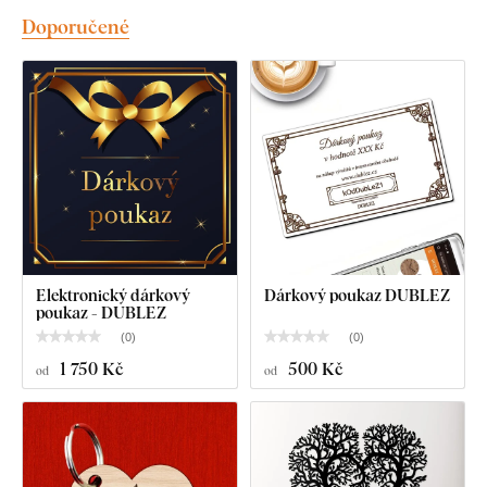
Doporučené
Elektronický dárkový
Dárkový poukaz DUBLEZ
poukaz - DUBLEZ
(
0
)
(
0
)
1 750 Kč
500 Kč
od
od