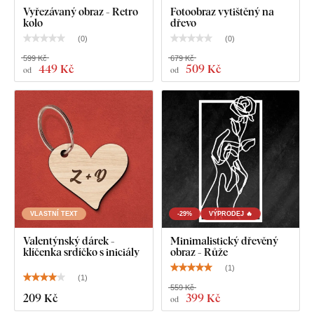
Vyřezávaný obraz - Retro
Fotoobraz vytištěný na
kolo
dřevo
(
0
)
(
0
)
599 Kč
679 Kč
449 Kč
509 Kč
od
od
VLASTNÍ TEXT
-29%
VÝPRODEJ 🔥
Valentýnský dárek -
Minimalistický dřevěný
klíčenka srdíčko s iniciály
obraz - Růže
(
1
)
(
1
)
559 Kč
209 Kč
399 Kč
od