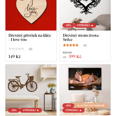
-25%
VÝPRODEJ 🔥
Dřevěný přívěšek na klíče
Dřevěný strom života -
- I love you
Srdce
(
4
)
(
0
)
529 Kč
149 Kč
399 Kč
od
-25%
VLASTNÍ FOTOGRAFIE
-25%
VÝPRODEJ 🔥
VÝPRODEJ 🔥