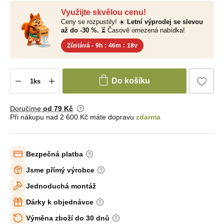
Využijte skvělou cenu!
Ceny se rozpustily! ☀️
Letní výprodej se slevou
až do -30 %.
⏳ Časově omezená nabídka!
Zůstává -
9h
:
46m
:
17v
Do košíku
Doručíme
od 79 Kč
Při nákupu nad 2 600 Kč máte dopravu
zdarma
Bezpečná platba
Jsme přímý výrobce
Jednoduchá montáž
Dárky k objednávce
Výměna zboží do 30 dnů