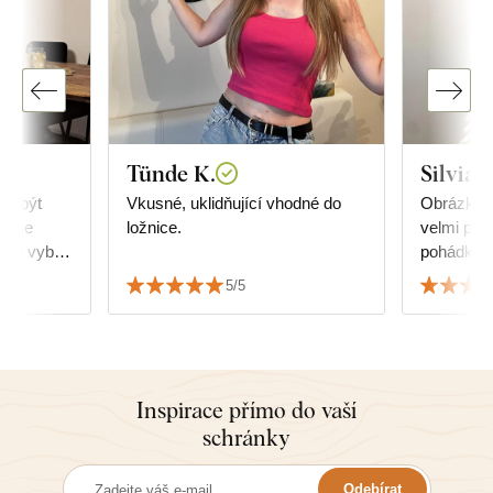
Tünde K.
Silvia
ly být
Vkusné, uklidňující vhodné do
Obrázky 
em se
ložnice.
velmi potě
 si vybrat
pohádka.
ale
5/5
k nábytku.
Inspirace přímo do vaší
schránky
Odebírat