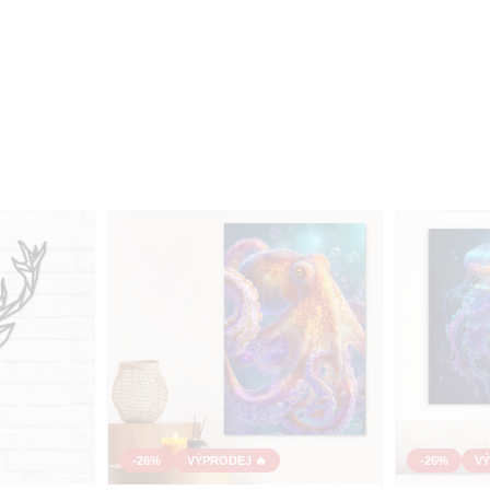
-26%
VÝPRODEJ 🔥
-26%
VÝ