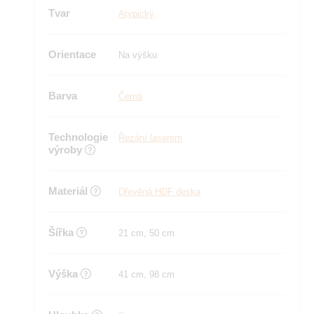
Tvar
Atypický
Orientace
Na výšku
Barva
Černá
Technologie
Řezání laserem
výroby
Materiál
Dřevěná HDF deska
Šířka
21 cm, 50 cm
Výška
41 cm, 98 cm