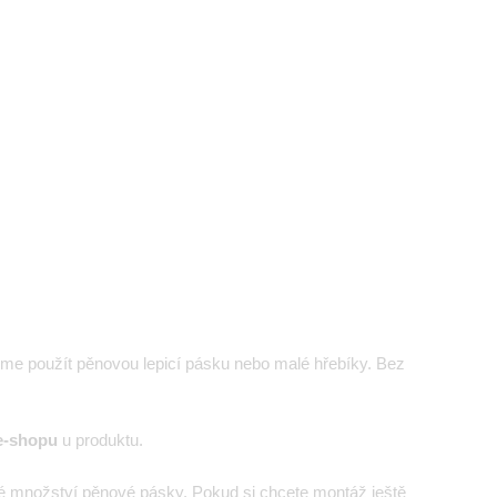
eme použít pěnovou lepicí pásku nebo malé hřebíky. Bez
e-shopu
u produktu.
é množství pěnové pásky. Pokud si chcete montáž ještě