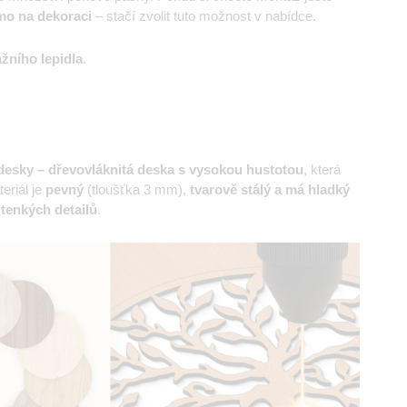
mo na dekoraci
– stačí zvolit tuto možnost v nabídce.
žního lepidla
.
esky – dřevovláknitá deska s vysokou hustotou
, která
eriál je
pevný
(tloušťka 3 mm),
tvarově stálý a má hladký
 tenkých detailů
.