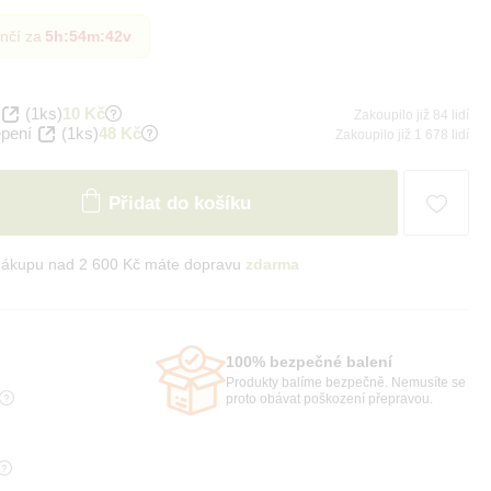
nčí za
5h
:
54m
:
41v
(1ks)
10 Kč
Zakoupilo již 84 lidí
epení
(1ks)
48 Kč
Zakoupilo již 1 678 lidí
Přidat do košíku
nákupu nad 2 600 Kč máte dopravu
zdarma
100% bezpečné balení
Produkty balíme bezpečně. Nemusíte se
proto obávat poškození přepravou.