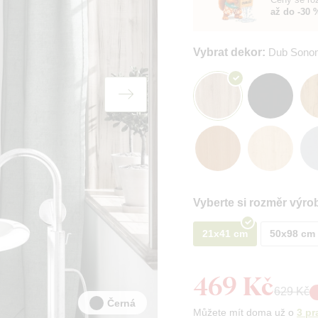
až do -30 
Vybrat dekor:
Dub Sono
Vyberte si rozměr výro
21x41 cm
50x98 cm
469 Kč
629 Kč
Černá
Můžete mít doma už o
3 pr