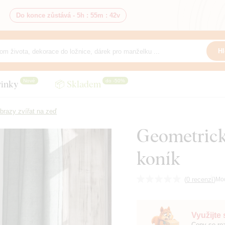
Do konce zůstává -
5h
:
55m
:
41v
Hl
Nové
do -50%
inky
📦 Skladem
brazy zvířat na zeď
Geometrick
koník
(
0 recenzí
)
Mo
Využijte
Ceny se roz