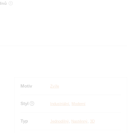
 dnů
Motiv
Zvíře
Styl
Industriální
,
Moderní
Typ
Jednodílný
,
Nastěnný
,
3D