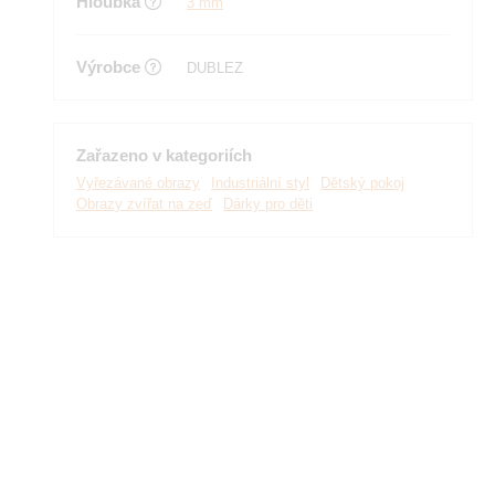
Hloubka
3 mm
Výrobce
DUBLEZ
Zařazeno v kategoriích
Vyřezávané obrazy
Industriální styl
Dětský pokoj
Obrazy zvířat na zeď
Dárky pro děti