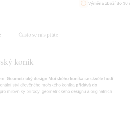
Výměna zboží do 30
ž
Často se nás ptáte
ský koník
kem.
Geometrický design Mořského koníka se skvěle hodí
onální styl dřevěného mořského koníka
přidává do
ro milovníky přírody, geometrického designu a originálních