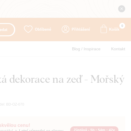
0
Oblíbené
Přihlášení
Košík
edat
Blog / Inspirace
Kontakt
á dekorace na zeď - Mořský
del:
BD-OZ-070
 skvělou cenu!
Zůstává -
5h
:
54m
:
41v
pustily! ☀️
Letní výprodej se slevou