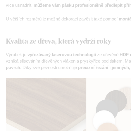
více usnadnit,
můžeme vám pásku profesionálně předlepit pří
U větších rozměrů je možné dekoraci zavěsit také pomocí
montá
Kvalita ze dřeva, která vydrží roky
Výrobek je
vyřezávaný laserovou technologií
ze dřevěné
HDF d
vzniká slisováním dřevěných vláken a pryskyřice pod tlakem. Mat
povrch
. Díky své pevnosti umožňuje
precizní řezání i jemných,