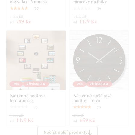
obýváku - Numero
rámečky na fotky
(
30
)
(
0
)
1 059 Kč
1 569 Kč
789 Kč
1 179 Kč
od
od
-25%
VÝPRODEJ 🔥
-25%
VÝPRODEJ 🔥
Nástěnné hodiny s
Nástěnné ručičkové
fotorámečky
hodiny - Viva
(
0
)
(
7
)
1 569 Kč
879 Kč
1 179 Kč
659 Kč
od
od
Načíst další produkty