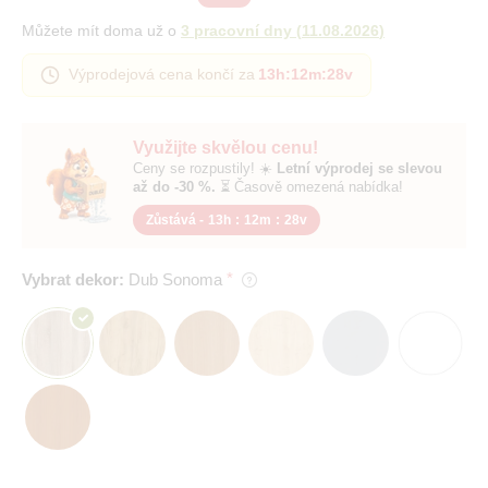
Můžete mít doma už o
3 pracovní dny
(
11.08.2026
)
Výprodejová cena končí za
13h
:
12m
:
27v
Využijte skvělou cenu!
Ceny se rozpustily! ☀️
Letní výprodej se slevou
až do -30 %.
⏳ Časově omezená nabídka!
Zůstává -
13h
:
12m
:
27v
Vybrat dekor:
Dub Sonoma