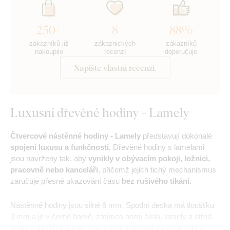
250+
8
88%
zákazníků již
zákaznických
zákazníků
nakoupilo
recenzí
doporučuje
Napište vlastní recenzi.
Luxusní dřevěné hodiny - Lamely
Čtvercové nástěnné hodiny - Lamely
představují dokonalé
spojení luxusu a funkčnosti.
Dřevěné hodiny s lamelami
jsou navrženy tak, aby
vynikly v obývacím pokoji, ložnici,
pracovně nebo kanceláři
, přičemž jejich tichý mechanismus
zaručuje přesné ukazování času
bez rušivého tikání.
Nástěnné hodiny jsou silné 6 mm. Spodní deska má tloušťku
3 mm a je v černé barvě, zatímco horní čísla, lamely a střed
hodin o tloušťce 3 mm jsou ručně nalepené na podkladu v