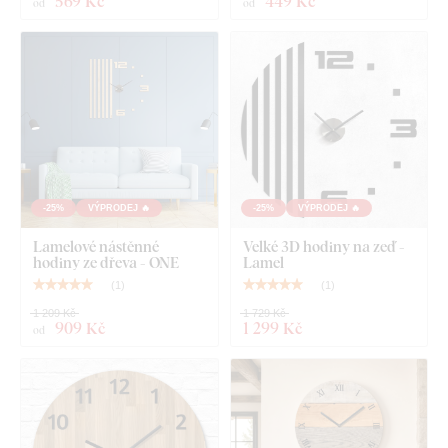
569 Kč
449 Kč
od
od
Výrobek je
vyřezávaný laserovou technologií
ze dřevěné
HDF desky – dřevovláknitá deska s vysokou hustotou
,
která vzniká slisováním dřevěných vláken a pryskyřice pod
tlakem. Materiál je
pevný
(tloušťka 3 mm),
tvarově stálý a má
hladký povrch
. Díky své pevnosti umožňuje
precizní řezání i
jemných, tenkých detailů
.
-25%
VÝPRODEJ 🔥
-25%
VÝPRODEJ 🔥
Lamelové nástěnné
Velké 3D hodiny na zeď -
hodiny ze dřeva - ONE
Lamel
(
1
)
(
1
)
1 209 Kč
1 729 Kč
909 Kč
1 299 Kč
od
Na výběr máte z
12 dekorů
s polomatným lakem, který
zvyšuje
odolnost proti běžnému poškrábání
.
Tloušťka 3