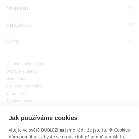
Místnosti
Příležitosti
O nás
Garance spokojenosti
Doprava a platba
Reklamace
Obchodní podmínky
Jsme ECO
Jak nakupovat
GDPR
Nastavit cookies
Jak používáme cookies
Vítejte ve světě DUBLEZ! 🏡 Jsme rádi, že jste tu. 🍪 Cookies
nám pomáhají, abyste se u nás cítili příjemně a našli to,