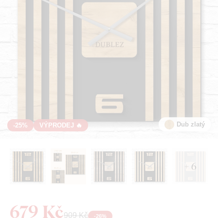
Dub zlatý
-25%
VÝPRODEJ 🔥
+ 6
679 Kč
909 Kč
-
26
%