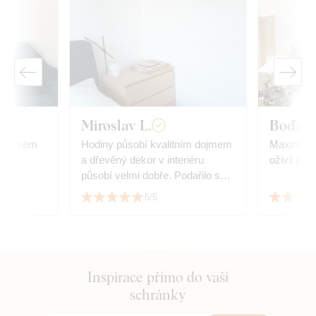
Miroslav L.
Boďa
 na svém
Hodiny působí kvalitním dojmem
Maximální s
a dřevěný dekor v interiéru
oživil pros
působí velmi dobře. Podařilo se
sladit s dekorem podlahy.
5/5
Inspirace přímo do vaší
schránky