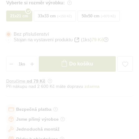
Vyberte si rozměr výrobku:
21x21 cm
33x33 cm
50x50 cm
+150 Kč
+970 Kč
Bez příslušenství
Stojan na vystavení produktu
(1ks)
79 Kč
Do košíku
Doručíme
od 79 Kč
Při nákupu nad 2 600 Kč máte dopravu
zdarma
Bezpečná platba
Jsme přímý výrobce
Jednoduchá montáž
Dárky k objednávce