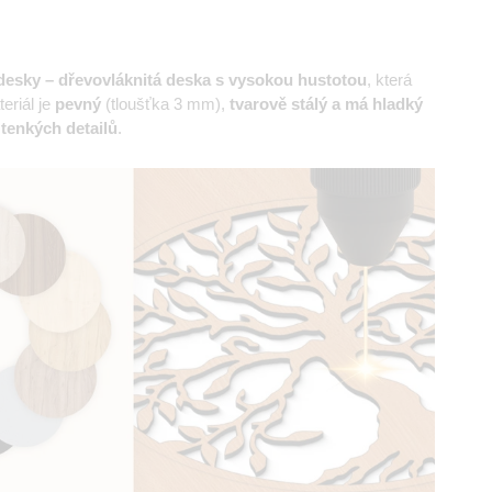
esky – dřevovláknitá deska s vysokou hustotou
, která
eriál je
pevný
(tloušťka 3 mm),
tvarově stálý a má hladký
 tenkých detailů
.