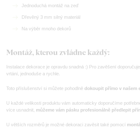
Jednoduchá montáž na zeď
Dřevěný 3 mm silný materiál
Na výběr mnoho dekorů
Montáž, kterou zvládne každý:
Instalace dekorace je opravdu snadná :) Pro zavěšení doporučuj
vrtání, jednoduše a rychle.
Toto příslušenství si můžete pohodlně
dokoupit přímo v našem 
U každé velikosti produktu vám automaticky doporučíme potřebn
více usnadnit,
můžeme vám pásku profesionálně předlepit pří
U větších rozměrů je možné dekoraci zavěsit také pomocí
montá