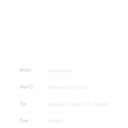
Motiv
Auto / Motorka
Styl
Minimalistický
,
Moderní
Typ
Jednodílný
,
Nastěnný
,
3D
,
Pro kluky
Tvar
Atypický