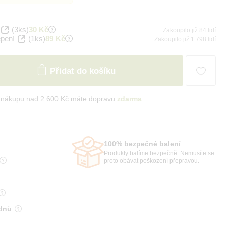
(3ks)
30 Kč
Zakoupilo již 84 lidí
epení
(1ks)
89 Kč
Zakoupilo již 1 798 lidí
Přidat do košíku
i nákupu nad 2 600 Kč máte dopravu
zdarma
100% bezpečné balení
Produkty balíme bezpečně. Nemusíte se
proto obávat poškození přepravou.
 dnů