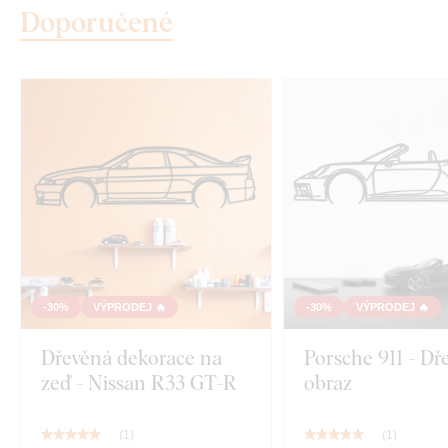
Doporučené
-30%
VÝPRODEJ 🔥
-30%
VÝPRODEJ 🔥
Dřevěná dekorace na
Porsche 911 - Dř
zeď - Nissan R33 GT-R
obraz
(
1
)
(
1
)