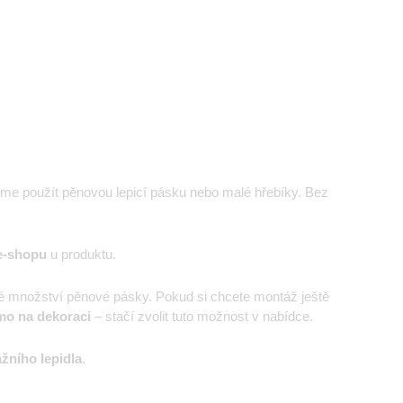
eme použít pěnovou lepicí pásku nebo malé hřebíky. Bez
e-shopu
u produktu.
é množství pěnové pásky. Pokud si chcete montáž ještě
mo na dekoraci
– stačí zvolit tuto možnost v nabídce.
žního lepidla
.