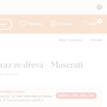
0
Oblíbené
Přihlášení
Košík
edat
Blog / Inspirace
Kontakt
az ze dřeva - Maserati
del:
BD-AT-017
 skvělou cenu!
Zůstává -
12h
:
31m
:
14v
pustily! ☀️
Letní výprodej se slevou
%.
⏳ Časově omezená nabídka!