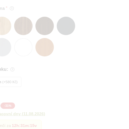
ma
bku:
m
+580 Kč
č
-
31
%
acovní dny
(
11.08.2026
)
nčí za
12h
:
31m
:
14v