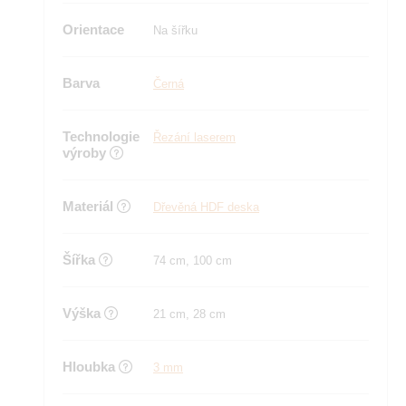
Orientace
Na šířku
Barva
Černá
Technologie
Řezání laserem
výroby
Materiál
Dřevěná HDF deska
Šířka
74 cm, 100 cm
Výška
21 cm, 28 cm
Hloubka
3 mm