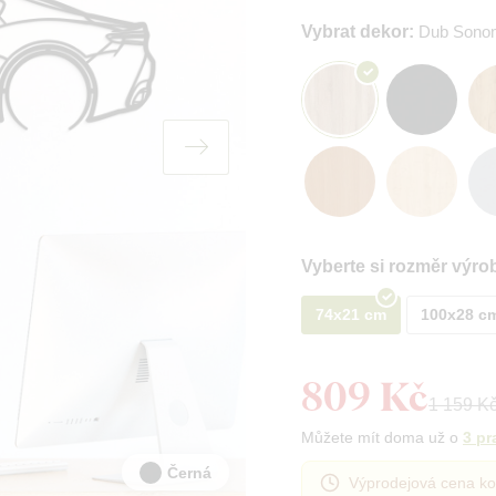
Vybrat dekor:
Dub Sono
Vyberte si rozměr výro
74x21 cm
100x28 c
809 Kč
1 159 K
Můžete mít doma už o
3 pr
Černá
Výprodejová cena ko