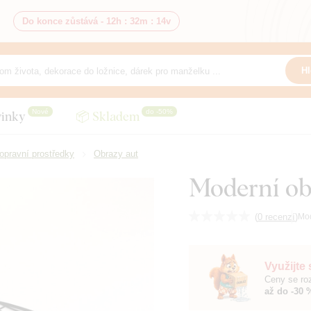
Do konce zůstává -
12h
:
32m
:
14v
Hl
Nové
do -50%
inky
📦 Skladem
opravní prostředky
Obrazy aut
Moderní obr
(
0 recenzí
)
Mo
Využijte
Ceny se roz
až do -30 