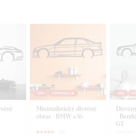
-29%
VÝPRODEJ 🔥
-30%
VÝ
evěný
Minimalistický dřevěný
Dřevěný
obraz - BMW e36
- Bentl
GT
(
1
)