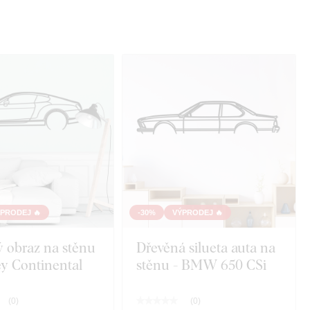
PRODEJ 🔥
-30%
VÝPRODEJ 🔥
 obraz na stěnu
Dřevěná silueta auta na
ey Continental
stěnu - BMW 650 CSi
(
0
)
(
0
)