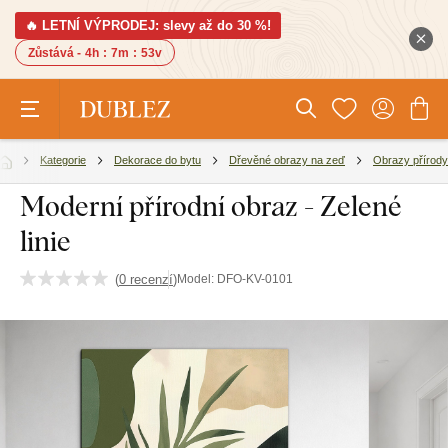
🔥 LETNÍ VÝPRODEJ: slevy až do 30 %!
Zůstává -
4h
:
7m
:
52v
Kategorie
Dekorace do bytu
Dřevěné obrazy na zeď
Obrazy přírody
Moderní přírodní obraz - Zelené
linie
(
0 recenzí
)
Model:
DFO-KV-0101