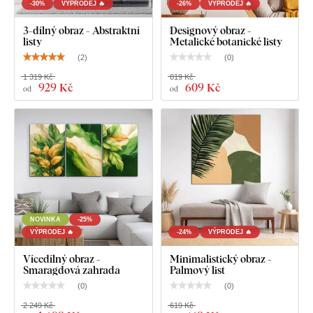
-30%
VÝPRODEJ 🔥
-26%
VÝPRODEJ 🔥
3-dílný obraz - Abstraktní
Designový obraz -
listy
Metalické botanické listy
(
2
)
(
0
)
1 319 Kč
819 Kč
929 Kč
609 Kč
od
od
NOVINKA
-25%
VÝPRODEJ 🔥
-24%
VÝPRODEJ 🔥
Vícedílný obraz -
Minimalistický obraz -
Smaragdová zahrada
Palmový list
(
0
)
(
0
)
2 249 Kč
619 Kč