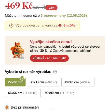
469 Kč
619 Kč
-
25
%
Můžete mít doma už o
3 pracovní dny
(
12.08.2026
)
Výprodejová cena končí za
4h
:
6m
:
53v
Využijte skvělou cenu!
Ceny se rozpustily! ☀️
Letní výprodej se slevou
až do -30 %.
⏳ Časově omezená nabídka!
Zůstává -
4h
:
6m
:
53v
Vyberte si rozměr výrobku:
22x22 cm
33x33 cm
45x45 cm
+280 Kč
+600 Kč
66x66 cm
90x90 cm
+1 100 Kč
+1 870 Kč
Bez příslušenství