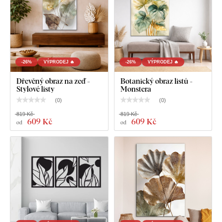
-26%
VÝPRODEJ 🔥
-26%
VÝPRODEJ 🔥
Dřevěný obraz na zeď -
Botanický obraz listů -
Stylové listy
Monstera
Co najdete v balíku?
(
0
)
(
0
)
819 Kč
819 Kč
609 Kč
609 Kč
Moderní přírodní obraz - Zelené linie
od
od
V předem namontovaný háček / háčky na druhé straně
obrazu
Přehledný návod na montáž