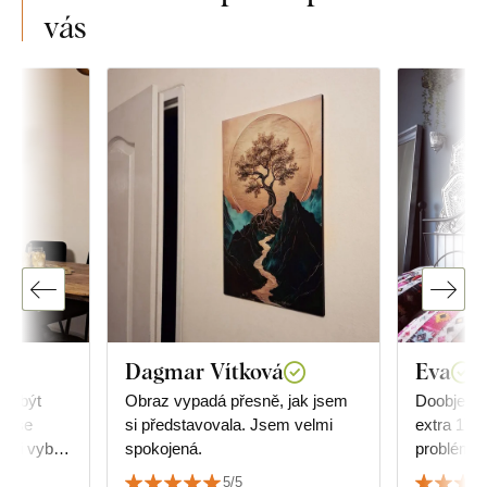
vás
Dagmar Vítková
Eva
ly být
Obraz vypadá přesně, jak jsem
Doobjedna
em se
si představovala. Jsem velmi
extra 17 k
 si vybrat
spokojená.
problém, 
ale
srdečně d
5/5