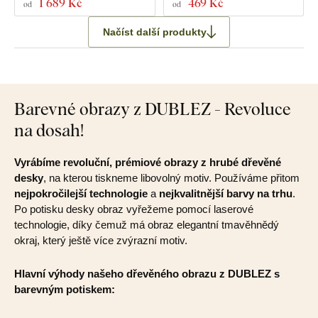
1 689 Kč
469 Kč
od
od
Načíst další produkty
Barevné obrazy z DUBLEZ - Revoluce
na dosah!
Vyrábíme revoluční, prémiové obrazy z hrubé dřevěné
desky
, na kterou tiskneme libovolný motiv. Používáme přitom
nejpokročilejší technologie
a
nejkvalitnější barvy na trhu
.
Po potisku desky obraz vyřežeme pomocí laserové
technologie, díky čemuž má obraz elegantní tmavěhnědý
okraj, který ještě více zvýrazní motiv.
Hlavní výhody našeho dřevěného obrazu z DUBLEZ s
barevným potiskem: