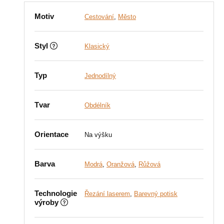
Motiv
Cestování
,
Město
Styl
Klasický
Typ
Jednodílný
Tvar
Obdélník
Orientace
Na výšku
Barva
Modrá
,
Oranžová
,
Růžová
Technologie
Řezání laserem
,
Barevný potisk
výroby