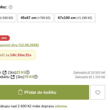
bku:
45x67 cm
67x100 cm
+340 Kč
+760 Kč
+1 190 Kč
-
26
%
acovní dny
(
12.08.2026
)
nčí za
14h
:
33m
:
30v
m
(1ks)
23 Kč
Zakoupilo již 10 503 lidí
oduktu
(1ks)
79 Kč
Zakoupilo již 1 153 lidí
Přidat do košíku
nákupu nad 2 600 Kč máte dopravu
zdarma