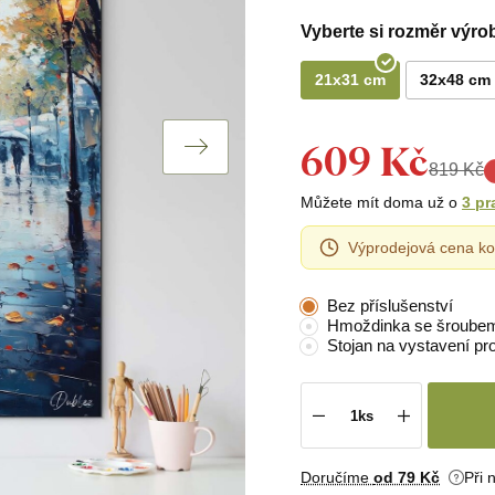
Vyberte si rozměr výro
21x31 cm
32x48 cm
609 Kč
819 Kč
Můžete mít doma už o
3 pr
Výprodejová cena ko
Bez příslušenství
Hmoždinka se šroube
Stojan na vystavení pr
Doručíme
od 79 Kč
Při 