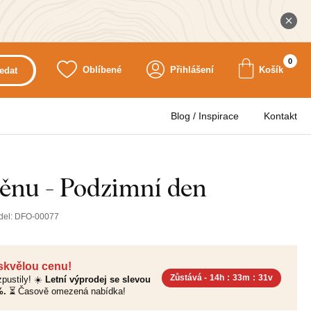
0
Oblíbené
Přihlášení
Košík
edat
Blog / Inspirace
Kontakt
těnu - Podzimní den
del:
DFO-00077
 skvělou cenu!
Zůstává -
14h
:
33m
:
30v
pustily! ☀️
Letní výprodej se slevou
%.
⏳ Časově omezená nabídka!