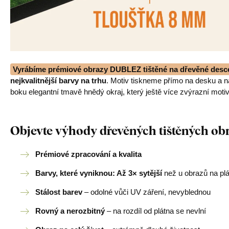
Vyrábíme prémiové obrazy DUBLEZ tištěné na dřevěné desc
nejkvalitnější barvy na trhu
. Motiv tiskneme přímo na desku a 
boku elegantní tmavě hnědý okraj, který ještě více zvýrazní motiv
Objevte výhody dřevěných tištěných o
Prémiové zpracování a kvalita
Barvy, které vyniknou: Až 3× sytější
než u obrazů na pl
Stálost barev
– odolné vůči UV záření, nevyblednou
Rovný a nerozbitný
– na rozdíl od plátna se nevlní