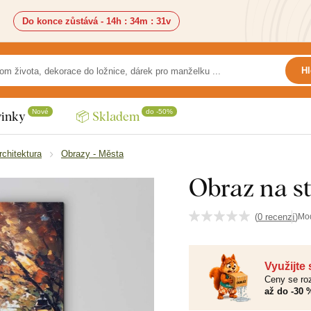
Do konce zůstává -
14h
:
34m
:
29v
Hl
Nové
do -50%
inky
📦 Skladem
rchitektura
Obrazy - Města
Obraz na s
(
0 recenzí
)
Mo
Využijte
Ceny se roz
až do -30 