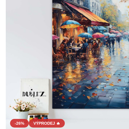
-26%
VÝPRODEJ 🔥