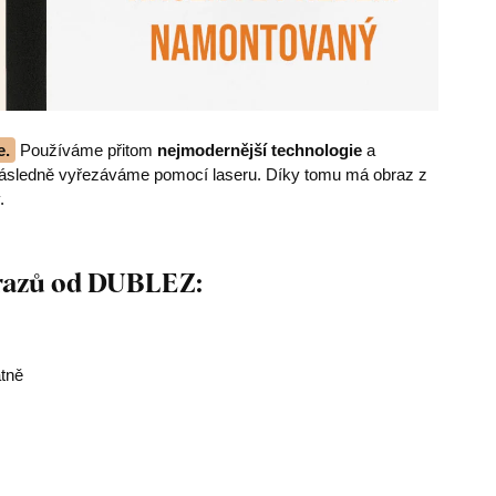
e.
Používáme přitom
nejmodernější technologie
a
následně vyřezáváme pomocí laseru. Díky tomu má obraz z
.
brazů od DUBLEZ:
átně