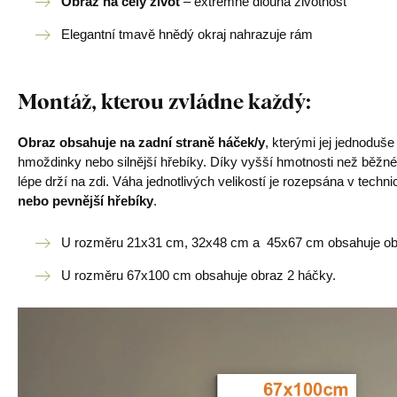
Obraz na celý život
– extrémně dlouhá životnost
Elegantní tmavě hnědý okraj nahrazuje rám
Montáž, kterou zvládne každý
:
Obraz obsahuje na zadní straně háček/y
, kterými jej jednoduš
hmoždinky nebo silnější hřebíky. Díky vyšší hmotnosti než běžné
lépe drží na zdi. Váha jednotlivých velikostí je rozepsána v tech
nebo pevnější hřebíky
.
U rozměru 21x31 cm, 32x48 cm a 45x67 cm obsahuje obr
U rozměru 67x100 cm obsahuje obraz 2 háčky.