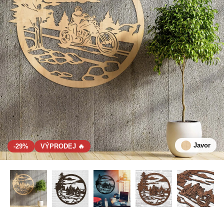
Javor
-29%
VÝPRODEJ 🔥