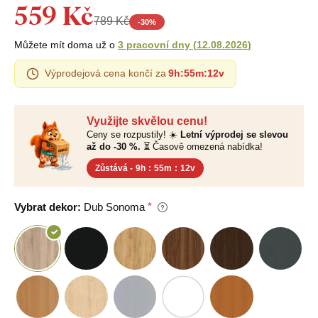
559 Kč
789 Kč
-
30
%
Můžete mít doma už o
3 pracovní dny
(
12.08.2026
)
Výprodejová cena končí za
9h
:
55m
:
11v
Využijte skvělou cenu!
Ceny se rozpustily! ☀️
Letní výprodej se slevou
až do -30 %.
⏳ Časově omezená nabídka!
Zůstává -
9h
:
55m
:
11v
Vybrat dekor:
Dub Sonoma