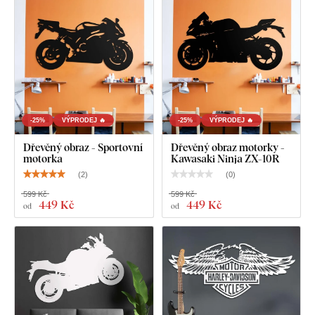
Deska splňuje
evropský emisní standard E1
– je bezpečná a
vhodná do interiéru
(včetně dětského pokoje).
Co najdete v balení?
-25%
VÝPRODEJ 🔥
-25%
VÝPRODEJ 🔥
Originální dárek pro motorkáře - Obraz motorka
Dřevěný obraz - Sportovní
Dřevěný obraz motorky -
motorka
Kawasaki Ninja ZX-10R
(
2
)
(
0
)
599 Kč
599 Kč
449 Kč
449 Kč
od
od