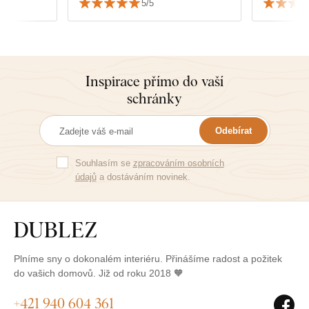
5/5
dokonale p
Inspirace přímo do vaší
schránky
Odebírat
Souhlasím se
zpracováním osobních
údajů
a dostáváním novinek.
Plníme sny o dokonalém interiéru. Přinášíme radost a požitek
do vašich domovů. Již od roku 2018 🧡
+421 940 604 361