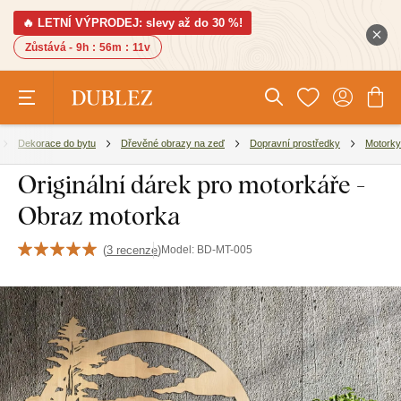
🔥 LETNÍ VÝPRODEJ: slevy až do 30 %!
Zůstává -
9h
:
56m
:
10v
Dekorace do bytu
Dřevěné obrazy na zeď
Dopravní prostředky
Motorky
Originální dárek pro motorkáře -
Obraz motorka
(
3 recenze
)
Model:
BD-MT-005