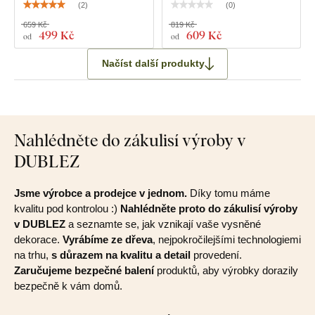
(
2
)
(
0
)
659 Kč
819 Kč
499 Kč
609 Kč
od
od
Načíst další produkty
Nahlédněte do zákulisí výroby v
DUBLEZ
Jsme výrobce a prodejce v jednom.
Díky tomu máme
kvalitu pod kontrolou :)
Nahlédněte proto do zákulisí výroby
v DUBLEZ
a seznamte se, jak vznikají vaše vysněné
dekorace.
Vyrábíme ze dřeva
, nejpokročilejšími technologiemi
na trhu,
s důrazem na kvalitu a detail
provedení.
Zaručujeme bezpečné balení
produktů, aby výrobky dorazily
bezpečně k vám domů.