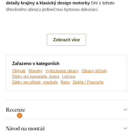
detaily krajiny a klasický design motorky
činí z tohoto
dřevěného obrazu jedinečnou bytovou dekoraci.
Hlavní výhody produktu:
Zobrazit více
Propracovaný design dekorace
Originální dárek pro motorkáře
Zařazeno v kategoriích
Jednoduchá montáž na zeď
Obývák
Motorky
Vyřezávané obrazy
Obrazy přírody
Dárky pro kamaráda, bratra
Ložnice
Dřevěný 3 mm tlustý materiál
Dárky pro přítele, manžela
Retro
Dielňa / Pracovňa
Na výběr mnoho dekorů
Recenze
Montáž, kterou zvládne každý:
3
Instalace dekorace je opravdu snadná :) Pro zavěšení
Návod na montáž
doporučujeme použít pěnovou lepicí pásku nebo malé hřebíky.