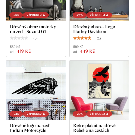
-25%
VÝPRODEJ 🔥
-25%
VÝPRODEJ 🔥
Dřevěný obraz motorky
Dřevěný obraz - Logo
na zeď - Suzuki GT
Harley Davidson
(
0
)
(
1
)
559 Kč
599 Kč
419 Kč
449 Kč
od
od
-24%
VÝPRODEJ 🔥
-26%
VÝPRODEJ 🔥
Dřevěné logo na zeď -
Retro plakát na dřevě -
Indian Motorcycle
Rebelie na cestách