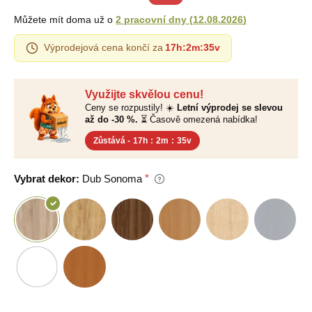
Můžete mít doma už o
2 pracovní dny
(
12.08.2026
)
Výprodejová cena končí za
17h
:
2m
:
34v
Využijte skvělou cenu!
Ceny se rozpustily! ☀️
Letní výprodej se slevou
až do -30 %.
⏳ Časově omezená nabídka!
Zůstává -
17h
:
2m
:
34v
Vybrat dekor:
Dub Sonoma