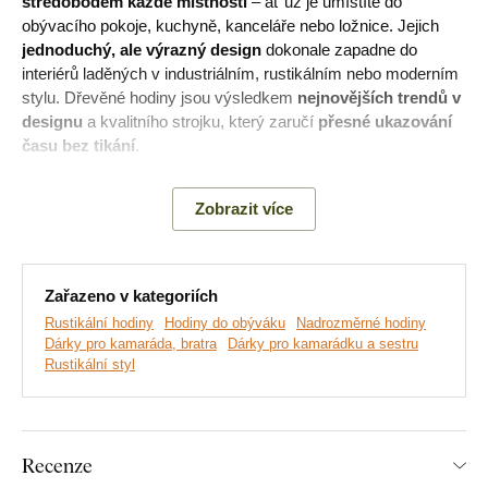
středobodem každé místnosti
– ať už je umístíte do
obývacího pokoje, kuchyně, kanceláře nebo ložnice. Jejich
jednoduchý, ale výrazný design
dokonale zapadne do
interiérů laděných v industriálním, rustikálním nebo moderním
stylu. Dřevěné hodiny jsou výsledkem
nejnovějších trendů v
designu
a kvalitního strojku, který zaručí
přesné ukazování
času bez tikání
.
Nástěnné 6 mm silné hodiny jsou vyrobeny ze dvou 3 mm
Zobrazit více
dřevovláknitých desek. Římské číslice jsou 3 mm silné černé
barvy. Spodní deska je 3 mm silná s libovolným dekorem
podle výběru.
Zařazeno v kategoriích
Rustikální hodiny
Hodiny do obýváku
Nadrozměrné hodiny
Hlavní výhody dřevěných hodin:
Dárky pro kamaráda, bratra
Dárky pro kamarádku a sestru
Rustikální styl
Hodiny slouží jako designový doplněk
Vhodné na zeď do moderního interiéru
Recenze
Hodiny jsou vyrobeny ekologicky ze dřeva