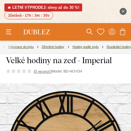
🔥 LETNÍ VÝPRODEJ: slevy až do 30 %!
Zůstává -
17h
:
3m
:
34v
Dekorace do bytu
Dřevěné hodiny
Hodiny podle stylu
Rustikální hodiny
Velké hodiny na zeď - Imperial
(
0 recenzí
)
Model:
BD-HO-034