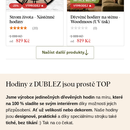
IMITACE MECHU
-25%
VÝPRODEJ 🔥
VÝPRODEJ 🔥
Strom života - Nástěnné
Dřevěné hodiny na stěnu -
hodiny
Woodmoos (UV tisk)
(
20
)
(
0
)
1 099 Kč
1 089 Kč
819 Kč
819 Kč
od
od
Načíst další produkty
Hodiny z DUBLEZ jsou prostě TOP
Jsme výrobce jedinečných dřevěných hodin
na míru,
které
na 100 % sladíte se svým interiérem
díky možnosti jejich
přizpůsobení.
Ať už velikostí nebo dekorem
. Naše hodiny
jsou
designové, praktické
a díky speciálnímu strojku také
tiché, bez tikání
:) Tak na co čekat.