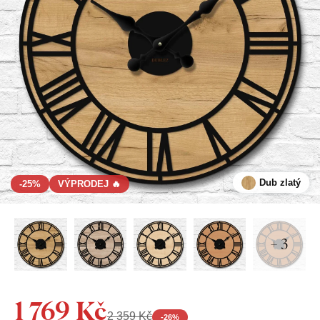
Dub zlatý
-25%
VÝPRODEJ 🔥
+ 3
1 769 Kč
2 359 Kč
-
26
%