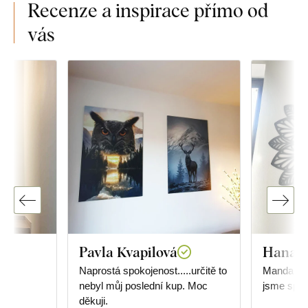
Recenze a inspirace přímo od
vás
Pavla Kvapilová
Hana 
Naprostá spokojenost.....určitě to
Mandala j
nebyl můj poslední kup. Moc
jsme spok
děkuji.