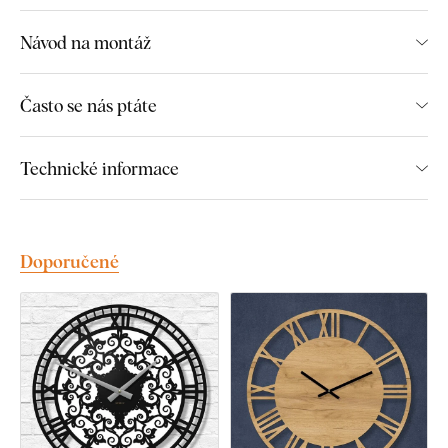
Tichý chod strojku bez tikání
Návod na montáž
Luxusní provedení nástěnných hodin
Často se nás ptáte
Montáž, kterou zvládne každý
:
Technické informace
Na strojku se nachází kovový háček sloužící k jednoduchému
upevnění na stěnu. Ručičky na hodiny jsou součástí balení a
je třeba je namontovat na hodiny podle přiloženého návodu.
Doporučené
Technické informace:
Hodiny obsahují pouze hodinovou a minutovou ručičku
Hodiny pohání tichý strojek bez tikání
Strojek je silný 16 mm. Vzdálenost hodin od stěny po