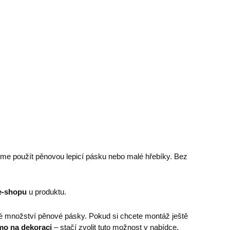
eme použít pěnovou lepicí pásku nebo malé hřebíky. Bez
e-shopu
u produktu.
é množství pěnové pásky. Pokud si chcete montáž ještě
mo na dekoraci
– stačí zvolit tuto možnost v nabídce.