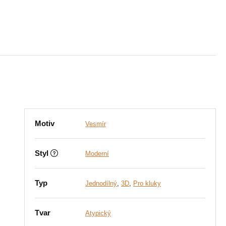
Motiv
Vesmír
Styl
Moderní
Typ
Jednodílný
,
3D
,
Pro kluky
Tvar
Atypický