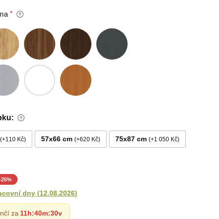
ma
bku:
57x66 cm
75x87 cm
+110 Kč
+620 Kč
+1 050 Kč
-
25
%
acovní dny
(
12.08.2026
)
nčí za
11h
:
40m
:
28v