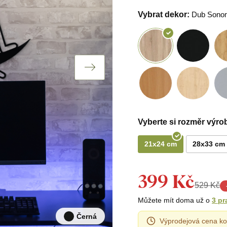
Vybrat dekor:
Dub Sono
Vyberte si rozměr výro
21x24 cm
28x33 cm
399 Kč
529 Kč
Můžete mít doma už o
3 pr
Černá
Výprodejová cena ko