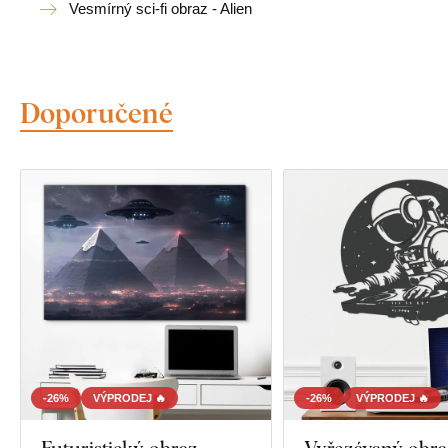
Vesmírný sci-fi obraz - Alien
Doporučené
-26%
VÝPRODEJ 🔥
-26%
VÝPRODEJ 🔥