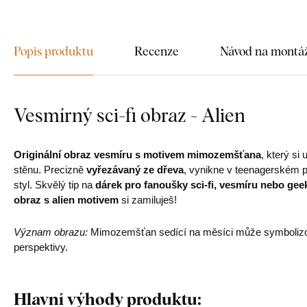
Popis produktu
Recenze
Návod na montá
Vesmírný sci-fi obraz - Alien
Originální obraz vesmíru s motivem mimozemšťana
, který si
stěnu. Precizně
vyřezávaný ze dřeva
, vynikne v teenagerském p
styl. Skvělý tip na
dárek pro fanoušky sci-fi, vesmíru nebo gee
obraz s alien motivem
si zamiluješ!
Význam obrazu:
Mimozemšťan sedící na měsíci může symbolizova
perspektivy.
Hlavní výhody produktu: