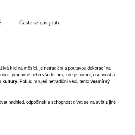
ž
Často se nás ptáte
 užívá klid na měsíci, je netradiční a poutavou dekorací na
okoji, pracovně nebo všude tam, kde je humor, osobnost a
k kultury
. Pokud miluješ netradiční věci, tento
vesmírný
t nadhled, odpočinek a schopnost dívat se na svět z jiné