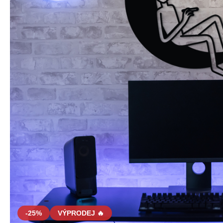
-25%
VÝPRODEJ 🔥