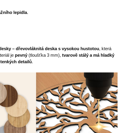
žního lepidla
.
esky – dřevovláknitá deska s vysokou hustotou
, která
eriál je
pevný
(tloušťka 3 mm),
tvarově stálý a má hladký
 tenkých detailů
.