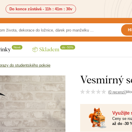
Do konce zůstává -
11h
:
41m
:
29v
Hl
Nové
do -50%
inky
📦 Skladem
razy do studentského pokoje
Vesmírný sc
(
0 recenzí
)
Mo
Využijte
Ceny se roz
až do -30 