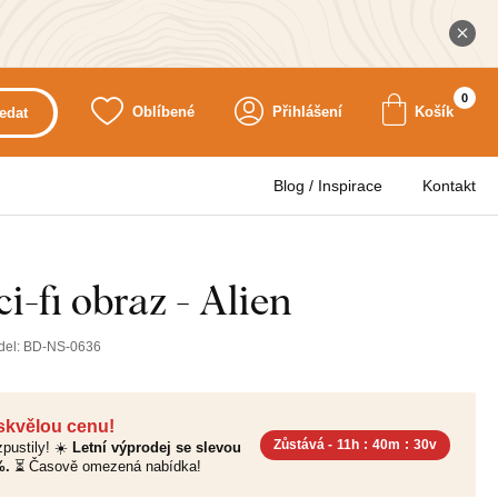
0
Oblíbené
Přihlášení
Košík
edat
Blog / Inspirace
Kontakt
i-fi obraz - Alien
del:
BD-NS-0636
 skvělou cenu!
Zůstává -
11h
:
40m
:
28v
pustily! ☀️
Letní výprodej se slevou
%.
⏳ Časově omezená nabídka!