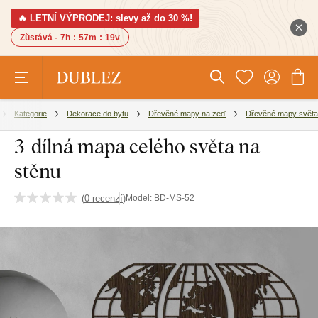
🔥 LETNÍ VÝPRODEJ: slevy až do 30 %!
Zůstává -
7h
:
57m
:
19v
Kategorie
Dekorace do bytu
Dřevěné mapy na zeď
Dřevěné mapy světa
3-dílná mapa celého světa na
stěnu
(
0 recenzí
)
Model:
BD-MS-52