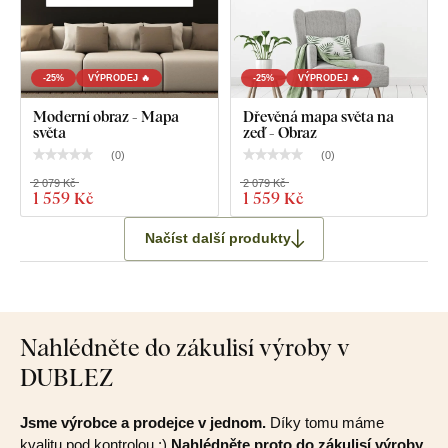
-25%
VÝPRODEJ 🔥
-25%
VÝPRODEJ 🔥
Moderní obraz - Mapa
Dřevěná mapa světa na
světa
zeď - Obraz
(
0
)
(
0
)
2 079 Kč
2 079 Kč
1 559 Kč
1 559 Kč
Načíst další produkty
Nahlédněte do zákulisí výroby v
DUBLEZ
Jsme výrobce a prodejce v jednom.
Díky tomu máme
kvalitu pod kontrolou :)
Nahlédněte proto do zákulisí výroby