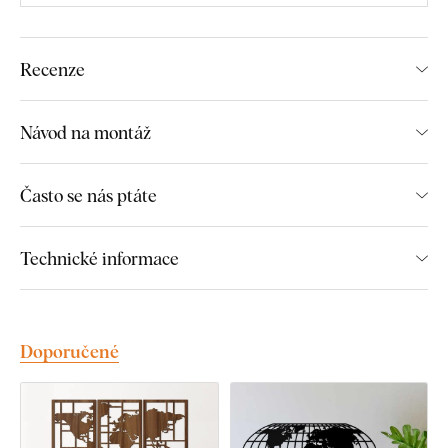
Jednoduchá montáž na stěnu
Dřevěný materiál o tloušťce 3 mm
Recenze
Na výběr mnoho dekorů
Návod na montáž
Rozměry jednotlivých částí výrobku:
Často se nás ptáte
U velikostní varianty 103x52 cm je rozměr jednoho dílu
obrazu 42x52 cm.
Technické informace
U velikostní varianty 167x83 cm je rozměr jednoho dílu
obrazu 68x83 cm.
Doporučené
Montáž, kterou zvládne každý:
Instalace dekorace je opravdu snadná :) Pro zavěšení
doporučujeme použít pěnovou lepicí pásku nebo malé hřebíky.