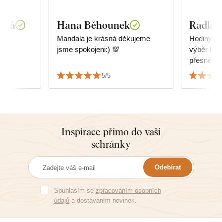
wská
Hana Běhounek
Radka 
.
Mandala je krásná děkujeme
Hodiny jso
jsme spokojeni:) 💯
výběr bar
přesně tak
nábytku. 
5/5
dvou 😊
Inspirace přímo do vaší
schránky
Odebírat
Souhlasím se
zpracováním osobních
údajů
a dostáváním novinek.