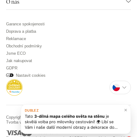
O nás
Garance spokojenosti
Doprava a platba
Reklamace
Obchodní podmínky
Jsme ECO
Jak nakupovat
GDPR
Nastavit cookies
×
DUBLEZ
Tato
3-dílná mapa celého světa na stěnu
je
Copyright © DUBLEZ 2026 | Všechna práva vyhrazena
skvělá volba pro milovníky cestování! 🌍 Líbí se
Tvorba výkonných internetových obchodů od
RIESENIA
Vám i naše další moderní obrazy a dekorace do
interiéru? Rádi Vám pomůžeme s výběrem!