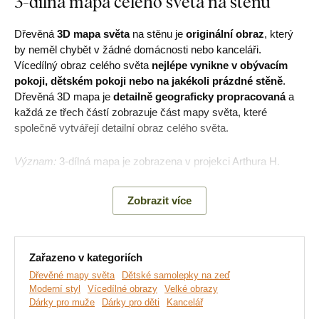
3-dílná mapa celého světa na stěnu
Dřevěná
3D mapa světa
na stěnu je
originální obraz
, který
by neměl chybět v žádné domácnosti nebo kanceláři.
Vícedílný obraz celého světa
nejlépe vynikne v obývacím
pokoji, dětském pokoji nebo na jakékoli prázdné stěně
.
Dřevěná 3D mapa je
detailně geograficky propracovaná
a
každá ze třech částí zobrazuje část mapy světa, které
společně vytvářejí detailní obraz celého světa.
Význam:
3-dílná mapa je zobrazena v projekci Arthura H.
Robinsona a zohledňuje zaoblení Země, přičemž na ní lze
vidět všechny části světa.
Zobrazit více
Hlavní výhody produktu:
Zařazeno v kategoriích
Dřevěné mapy světa
Dětské samolepky na zeď
Originální dřevěný obraz
Moderní styl
Vícedílné obrazy
Velké obrazy
Dárky pro muže
Dárky pro děti
Kancelář
Skvěle se hodí do moderního obývacího pokoje