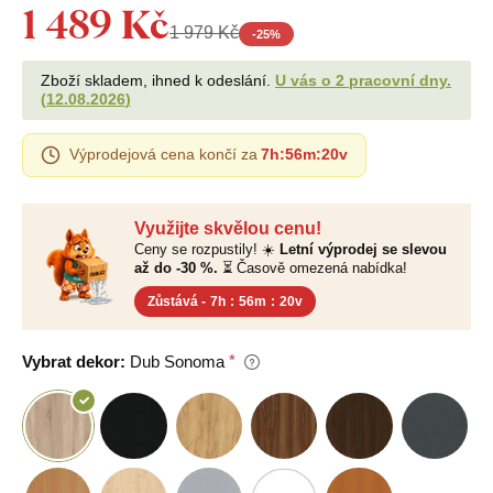
1 489 Kč
1 979 Kč
-
25
%
Zboží skladem, ihned k odeslání.
U vás o 2 pracovní dny.
(
12.08.2026
)
Výprodejová cena končí za
7h
:
56m
:
19v
Využijte skvělou cenu!
Ceny se rozpustily! ☀️
Letní výprodej se slevou
až do -30 %.
⏳ Časově omezená nabídka!
Zůstává -
7h
:
56m
:
19v
Vybrat dekor:
Dub Sonoma