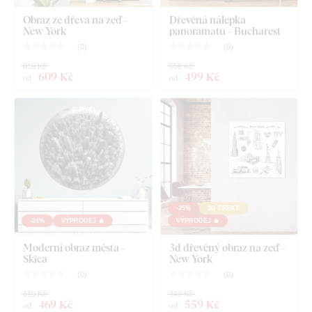
Obraz ze dřeva na zeď -
Dřevěná nálepka
Precizní detailnost – pokročilá laserová technologie
New York
panoramatu - Bucharest
gravíruje i složité detaily
(
0
)
(
0
)
Trvanlivé provedení – motiv je pevně spojený s
819 Kč
659 Kč
609 Kč
499 Kč
od
od
materiálem a dlouhodobě si drží svůj vzhled
Co najdete v balení?
3D gravírovaný panoramatický obraz na zeď - New
York
1-2 háčky na zadní straně obrazu
-25%
3D EFEKT
-24%
VÝPRODEJ 🔥
VÝPRODEJ 🔥
Moderní obraz města -
3d dřevěný obraz na zeď -
Skica
New York
(
0
)
(
0
)
619 Kč
749 Kč
469 Kč
559 Kč
od
od