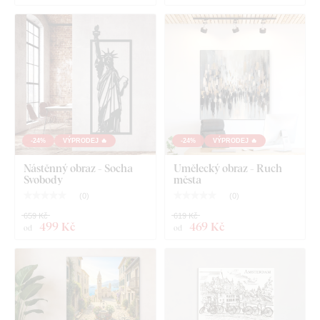
-24%
VÝPRODEJ 🔥
-24%
VÝPRODEJ 🔥
Nástěnný obraz - Socha
Umělecký obraz - Ruch
Svobody
města
(
0
)
(
0
)
659 Kč
619 Kč
499 Kč
469 Kč
od
od