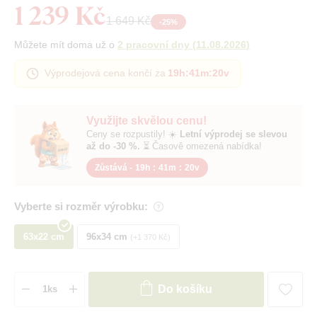
1 239 Kč
1 649 Kč
-
25
%
Můžete mít doma už o
2 pracovní dny
(
11.08.2026
)
Výprodejová cena končí za
19h
:
41m
:
19v
Využijte skvělou cenu!
Ceny se rozpustily! ☀️
Letní výprodej se slevou
až do -30 %.
⏳ Časově omezená nabídka!
Zůstává -
19h
:
41m
:
19v
Vyberte si rozměr výrobku:
63x22 cm
96x34 cm
+1 370 Kč
Do košíku