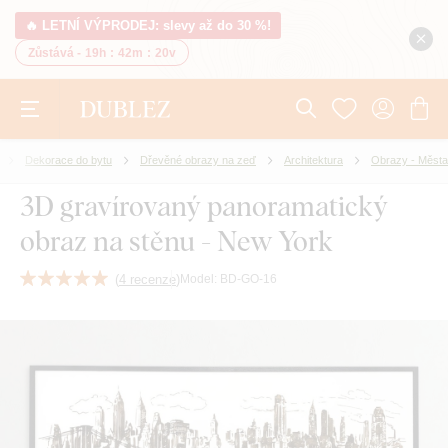
🔥 LETNÍ VÝPRODEJ: slevy až do 30 %!
Zůstává -
19h
:
42m
:
20v
Dekorace do bytu
Dřevěné obrazy na zeď
Architektura
Obrazy - Města
3D gravírovaný panoramatický
obraz na stěnu - New York
(
4 recenze
)
Model:
BD-GO-16