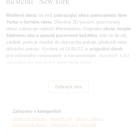
na stěnu - New York
Moderní obraz
na zeď
zobrazující skicu panoramatu New
Yorku v černém rámu.
Dřevěný 3D luxusní, gravírovaný
obraz zobrazuje nábřeží Manhatannu. Originální
obraz neujde
žádnému oku a upoutá pozornost každého
, kdo se do něj
zahledí, proto je vhodný do obývacího pokoje, předsíně nebo
dětského pokoje. Výrobek od DUBLEZ je
originální dárek
pro vášnivého cestovatele k narozeninám
, obzvláště, když
má vášeň pro město NY, které nikdy nespí.
Při vyrábění vypalujeme daný motiv do dřeva pokročilou
laserovou technologií. Díky tomu dosahujeme na obraze
3D
Zobrazit více
hloubkového reliéfu, který je viditelný na oko a hmatatelný
na dotek.
Oživte prázdné stěny jedinečným uměleckým
dílem.
Zařazeno v kategoriích
Obrazy do obýváku
Moderní styl
Obrazy - Města
Hlavní výhody produktu:
Gravírované obrazy
Industriální styl
Kancelář