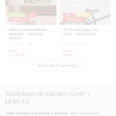
NOVINKA
-24%
-24%
3D EFEKT
VÝPRODEJ 🔥
VÝPRODEJ 🔥
Obraz středomořského
3D dřevěný obraz na
městečka - Slunečné
stěnu - Amsterdam
pobřeží
(
0
)
(
0
)
619 Kč
989 Kč
469 Kč
749 Kč
od
Načíst další produkty
Nahlédněte do zákulisí výroby v
DUBLEZ
Jsme výrobce a prodejce v jednom.
Díky tomu máme