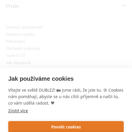
O nás
Garance spokojenosti
Doprava a platba
Reklamace
Obchodní podmínky
Jsme ECO
Jak nakupovat
GDPR
Nastavit cookies
Jak používáme cookies
Vítejte ve světě DUBLEZ! 🏡 Jsme rádi, že jste tu. 🍪 Cookies
nám pomáhají, abyste se u nás cítili příjemně a našli to,
co vám udělá radost. 🧡
Zjistit více
Copyright © DUBLEZ 2026 | Všechna práva vyhrazena
Tvorba výkonných internetových obchodů od
RIESENIA
Povolit cookies