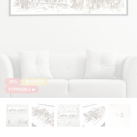
-25%
3D EFEKT
VÝPRODEJ 🔥
+ 5