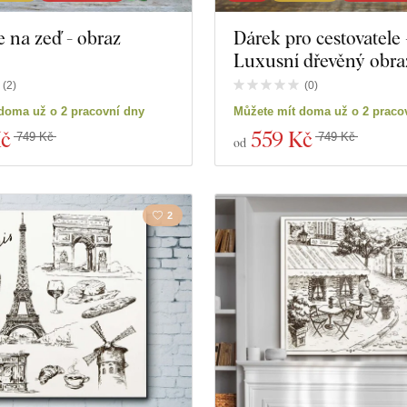
 na zeď - obraz
Dárek pro cestovatele 
Luxusní dřevěný obra
(
2
)
(
0
)
doma už o 2 pracovní dny
Můžete mít doma už o 2 praco
Kč
559 Kč
749 Kč
749 Kč
od
2