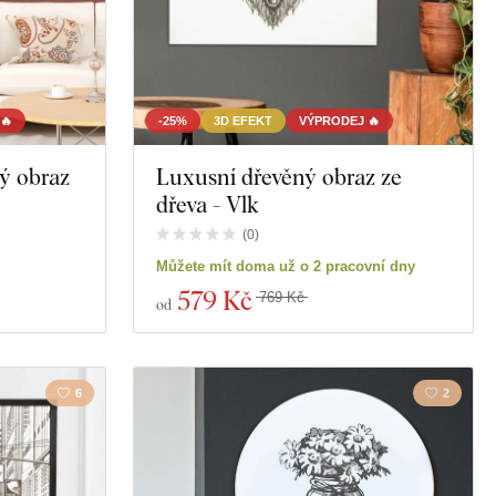
🔥
-25%
3D EFEKT
VÝPRODEJ 🔥
ý obraz
Luxusní dřevěný obraz ze
dřeva - Vlk
(
0
)
Můžete mít doma už o 2 pracovní dny
579 Kč
769 Kč
od
6
2