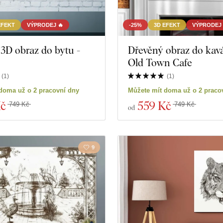
EFEKT
VÝPRODEJ 🔥
-25%
3D EFEKT
VÝPRODEJ 
3D obraz do bytu -
Dřevěný obraz do kav
Old Town Cafe
(
1
)
(
1
)
doma už o 2 pracovní dny
Můžete mít doma už o 2 praco
Kč
559 Kč
749 Kč
749 Kč
od
9