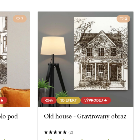
Láska
7
3
Město
Zvíře
🔥
-25%
3D EFEKT
VÝPRODEJ 🔥
olo pod
Old house - Gravírovaný obraz
(
2
)