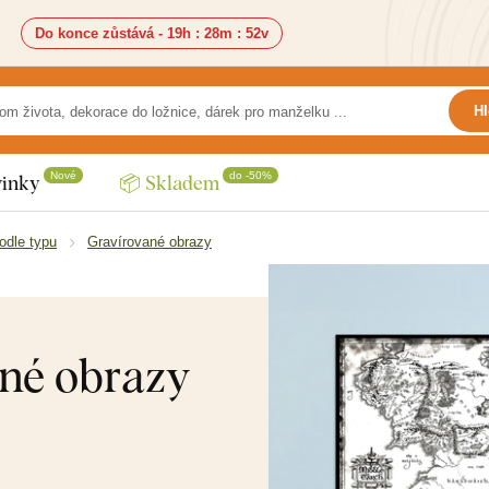
Do konce zůstává -
19h
:
28m
:
50v
Hl
Nové
do -50%
inky
📦 Skladem
odle typu
Gravírované obrazy
né obrazy