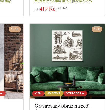
vní dny
Můžete mít doma už o 2 pracovní dny
419 Kč
559 Kč
od
16
2
🔥
-25%
3D EFEKT
VÝPRODEJ 🔥
Gravírovaný obraz na zeď -