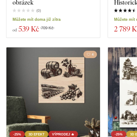
obrázek
Historic
(
0
)
Můžete mít doma již zítra
Můžete mít 
539 Kč
2 789 K
709 Kč
od
4
-25%
3D EFEKT
VÝPRODEJ 🔥
-25%
3D 