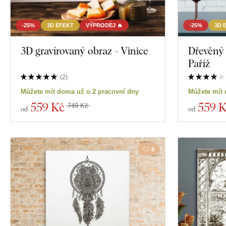
-25%
3D EFEKT
VÝPRODEJ 🔥
-25%
3D 
3D gravírovaný obraz - Vinice
Dřevěný 
Paříž
(
2
)
Můžete mít doma už o 2 pracovní dny
Můžete mít 
559 Kč
559 
749 Kč
od
od
8