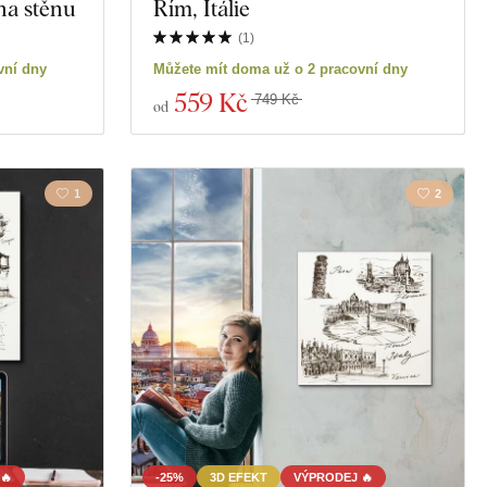
na stěnu
Řím, Itálie
(
1
)
vní dny
Můžete mít doma už o 2 pracovní dny
559 Kč
749 Kč
od
1
2
🔥
-25%
3D EFEKT
VÝPRODEJ 🔥