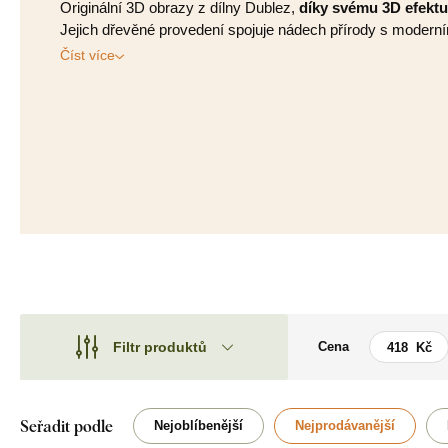
Originální 3D obrazy z dílny Dublez,
díky svému 3D efektu 
Jejich dřevěné provedení spojuje nádech přírody s moder
Číst více
Filtr produktů
Cena
Motiv
Motiv
Styl
Akty
Seřadit podle
Nejoblíbenější
Nejprodávanější
Typ