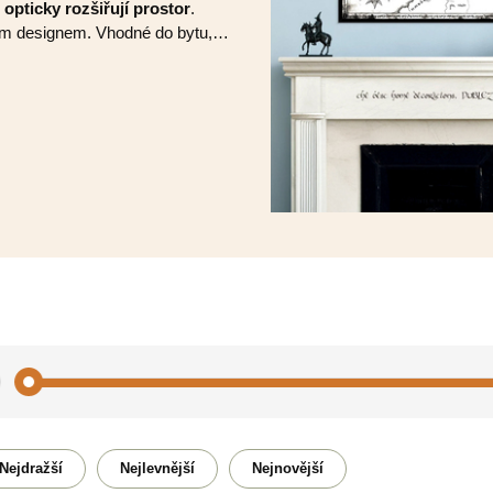
opticky rozšiřují prostor
.
ním designem. Vhodné do bytu,…
Budhizmus
Cestov
Nejdražší
Nejlevnější
Nejnovější