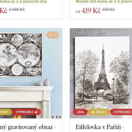
doma už o 2 pracovní dny
Můžete mít doma už o 2 praco
 Kč
419 Kč
1 649 Kč
559 Kč
od
7
EFEKT
VÝPRODEJ 🔥
-25%
3D EFEKT
VÝPRODEJ 
ný gravírovaný obraz -
Eiffelovka v Paříži -