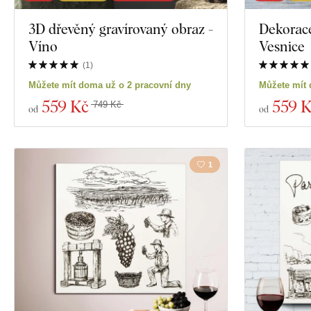
3D dřevěný gravírovaný obraz -
Dekorace
Víno
Vesnice
(
1
)
Můžete mít doma už o 2 pracovní dny
Můžete mít 
559 Kč
559 
749 Kč
od
od
1