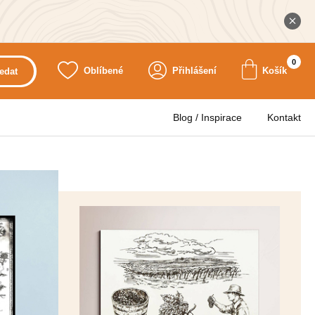
0
Oblíbené
Přihlášení
Košík
edat
Blog / Inspirace
Kontakt