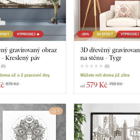
EFEKT
VÝPRODEJ 🔥
-25%
3D EFEKT
VÝPRODEJ 
ný gravírovaný obraz
3D dřevěný gravírovan
 - Kreslený páv
na stěnu - Tygr
(
0
)
(
0
)
doma už o 2 pracovní dny
Můžete mít doma již zítra
Kč
579 Kč
879 Kč
769 Kč
od
7