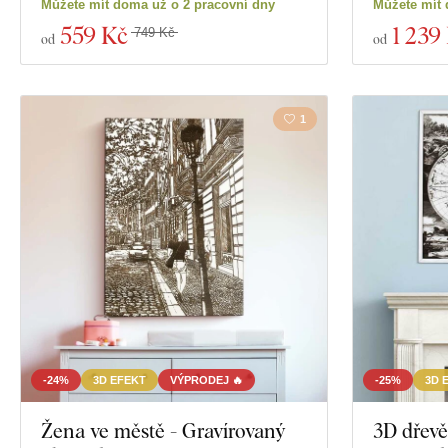
Můžete mít doma už o 2 pracovní dny
Můžete mít 
559 Kč
1 239
749 Kč
od
od
1
-24%
3D EFEKT
VÝPRODEJ 🔥
-25%
3D 
Žena ve městě - Gravírovaný
3D dřevě