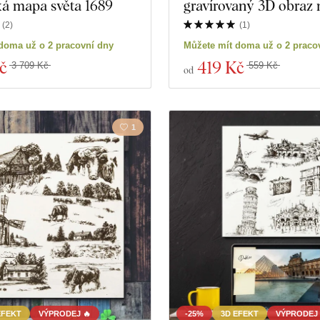
ká mapa světa 1689
gravírovaný 3D obraz 
(
2
)
(
1
)
doma už o 2 pracovní dny
Můžete mít doma už o 2 praco
č
419 Kč
3 709 Kč
559 Kč
od
1
EFEKT
VÝPRODEJ 🔥
-25%
3D EFEKT
VÝPRODEJ 