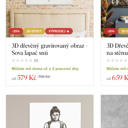
-25%
3D EFEKT
VÝPRODEJ 🔥
-25%
3D 
3D dřevěný gravírovaný obraz -
3D Dřevě
Sova lapač snů
na stěnu
(
0
)
Můžete mít doma už o 2 pracovní dny
Můžete mít 
579 Kč
659 
769 Kč
od
od