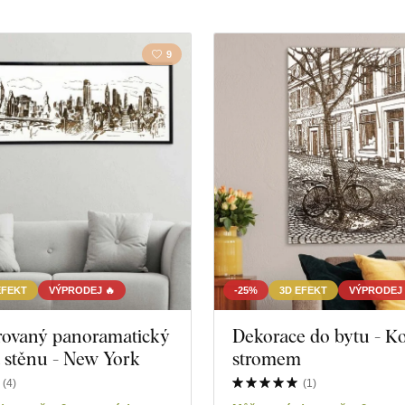
Kuchyň
Kůň
9
Mandala
Mapa
Strom
Sovy
EFEKT
VÝPRODEJ 🔥
-25%
3D EFEKT
VÝPRODEJ 
írovaný panoramatický
Dekorace do bytu - K
 stěnu - New York
stromem
duktů
Zavřít filtr
(
4
)
(
1
)