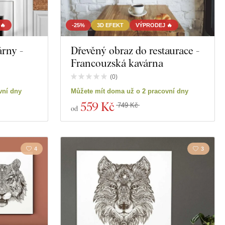
🔥
-25%
3D EFEKT
VÝPRODEJ 🔥
árny -
Dřevěný obraz do restaurace -
Francouzská kavárna
(
0
)
vní dny
Můžete mít doma už o 2 pracovní dny
559 Kč
749 Kč
od
4
3