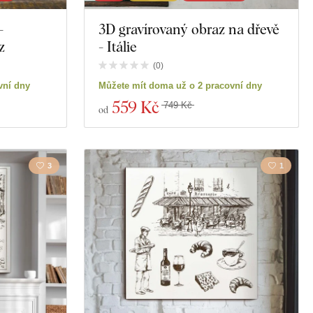
-
3D gravírovaný obraz na dřevě
z
- Itálie
(
0
)
vní dny
Můžete mít doma už o 2 pracovní dny
559 Kč
749 Kč
od
3
1