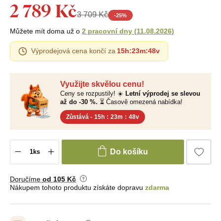
2 789 Kč
3 709 Kč
-
25
%
Můžete mít doma už o
2 pracovní dny
(
11.08.2026
)
Výprodejová cena končí za
15h
:
23m
:
47v
Využijte skvělou cenu!
Ceny se rozpustily! ☀️
Letní výprodej se slevou
až do -30 %.
⏳ Časově omezená nabídka!
Zůstává -
15h
:
23m
:
47v
Do košíku
Doručíme
od 105 Kč
Nákupem tohoto produktu získáte dopravu
zdarma