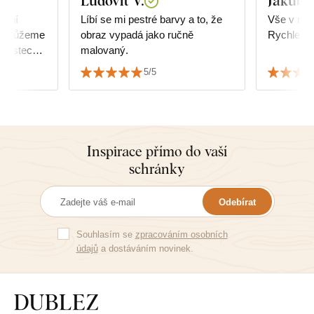
Ľudovít V.
Jakub 
dobí
Líbí se mi pestré barvy a to, že
Vše v naprostém pořádku.
a nemůžeme
obraz vypadá jako ručně
Rychle do
enostech s
malovaný.
zku jsme
5/5
ký dražší.
stí a
tisk a né
kdy zdá,
rvy
Inspirace přímo do vaší
abalené.
schránky
poslední
Odebírat
Souhlasím se
zpracováním osobních
údajů
a dostáváním novinek.