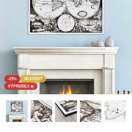
-25%
3D EFEKT
VÝPRODEJ 🔥
+ 2