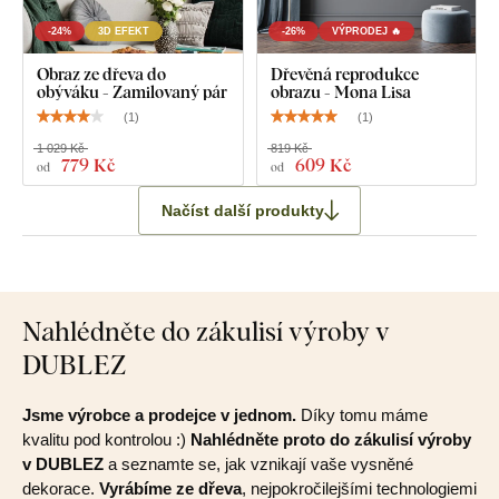
-24%
3D EFEKT
-26%
VÝPRODEJ 🔥
Obraz ze dřeva do
Dřevěná reprodukce
obýváku - Zamilovaný pár
obrazu - Mona Lisa
(
1
)
(
1
)
1 029 Kč
819 Kč
779 Kč
609 Kč
od
od
Načíst další produkty
Nahlédněte do zákulisí výroby v
DUBLEZ
Jsme výrobce a prodejce v jednom.
Díky tomu máme
kvalitu pod kontrolou :)
Nahlédněte proto do zákulisí výroby
v DUBLEZ
a seznamte se, jak vznikají vaše vysněné
dekorace.
Vyrábíme ze dřeva
, nejpokročilejšími technologiemi