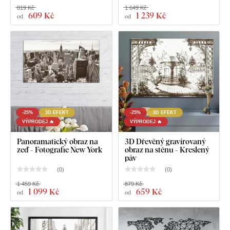
819 Kč
1 649 Kč
609 Kč
1 239 Kč
od
od
-25%
3D EFEKT
-25%
3D EFEKT
VÝPRODEJ 🔥
VÝPRODEJ 🔥
Panoramatický obraz na
3D Dřevěný gravírovaný
zeď - Fotografie New York
obraz na stěnu - Kreslený
páv
(
0
)
(
0
)
1 459 Kč
879 Kč
1 099 Kč
659 Kč
od
od