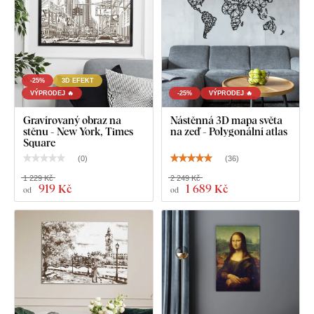
-25%
3D EFEKT
VÝPRODEJ 🔥
-25%
VÝPRODEJ 🔥
Gravírovaný obraz na
Nástěnná 3D mapa světa
stěnu - New York, Times
na zeď - Polygonální atlas
Square
(
0
)
(
36
)
1 229 Kč
2 249 Kč
919 Kč
1 689 Kč
od
od