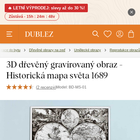
🔥 LETNÍ VÝPRODEJ: slevy až do 30 %!
Zůstává -
15h
:
24m
:
48v
race do bytu
Dřevěné obrazy na zeď
Umělecké obrazy
Reprodukce obrazů
3D dřevěný gravírovaný obraz -
Historická mapa světa 1689
(
2 recenze
)
Model:
BD-MS-01