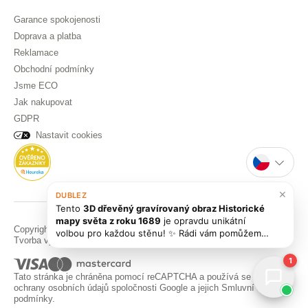
Garance spokojenosti
Doprava a platba
Reklamace
Obchodní podmínky
Jsme ECO
Jak nakupovat
GDPR
Nastavit cookies
×
DUBLEZ
Tento
3D dřevěný gravírovaný obraz Historické
mapy světa z roku 1689
je opravdu unikátní
Copyright © DUBLEZ 2026 | Všechna práva vyhrazena
volbou pro každou stěnu! ✨ Rádi vám pomůžeme
Tvorba výkonných internetových obchodů od
RIESENIA
s výběrem nebo zodpovíme jakékoli dotazy,
abyste si vybrali ten pravý obraz pro váš domov.
1
Tato stránka je chráněna pomocí reCAPTCHA a používá se
Pravidla
ochrany osobních údajů
spoločnosti Google a jejich
Smluvní
podmínky
.