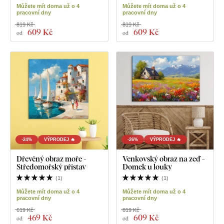
Můžete mít doma už o 4
Můžete mít doma už o 4
pracovní dny
pracovní dny
819 Kč
819 Kč
609 Kč
609 Kč
od
od
-24%
VÝPRODEJ 🔥
-26%
VÝPRODEJ 🔥
Dřevěný obraz moře -
Venkovský obraz na zeď -
Středomořský přístav
Domek u louky
(
1
)
(
1
)
Můžete mít doma už o 4
Můžete mít doma už o 4
pracovní dny
pracovní dny
619 Kč
819 Kč
469 Kč
609 Kč
od
od