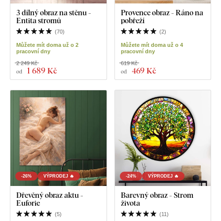
3 dílný obraz na stěnu -
Provence obraz - Ráno na
Entita stromů
pobřeží
(
70
)
(
2
)
Můžete mít doma už o 2
Můžete mít doma už o 4
pracovní dny
pracovní dny
2 249 Kč
619 Kč
1 689 Kč
469 Kč
od
od
-26%
VÝPRODEJ 🔥
-24%
VÝPRODEJ 🔥
Dřevěný obraz aktu -
Barevný obraz - Strom
Euforie
života
(
5
)
(
11
)