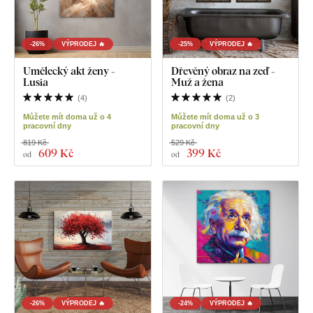
-26%
VÝPRODEJ 🔥
-25%
VÝPRODEJ 🔥
Umělecký akt ženy -
Dřevěný obraz na zeď -
Lusia
Muž a žena
(
4
)
(
2
)
Můžete mít doma už o 4
Můžete mít doma už o 3
pracovní dny
pracovní dny
819 Kč
529 Kč
609 Kč
399 Kč
od
od
-26%
VÝPRODEJ 🔥
-24%
VÝPRODEJ 🔥