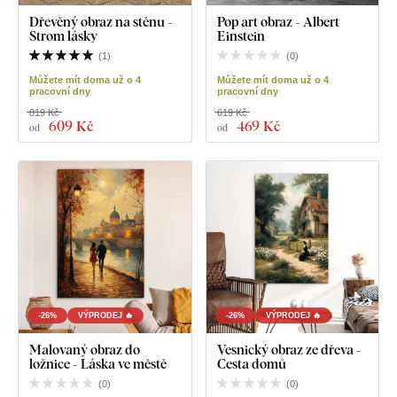
Dřevěný obraz na stěnu -
Pop art obraz - Albert
Strom lásky
Einstein
(
1
)
(
0
)
Můžete mít doma už o 4
Můžete mít doma už o 4
pracovní dny
pracovní dny
819 Kč
619 Kč
609 Kč
469 Kč
od
od
-26%
VÝPRODEJ 🔥
-26%
VÝPRODEJ 🔥
Malovaný obraz do
Vesnický obraz ze dřeva -
ložnice - Láska ve městě
Cesta domů
(
0
)
(
0
)