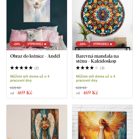
-24%
VÝPRODEJ 🔥
-24%
VÝPRODEJ 🔥
Obraz do ložnice - Anděl
Barevná mandala na
stěnu - Kaleidoskop
(
2
)
(
3
)
Můžete mít doma už o 4
Můžete mít doma už o 4
pracovní dny
pracovní dny
619 Kč
619 Kč
469 Kč
469 Kč
od
od