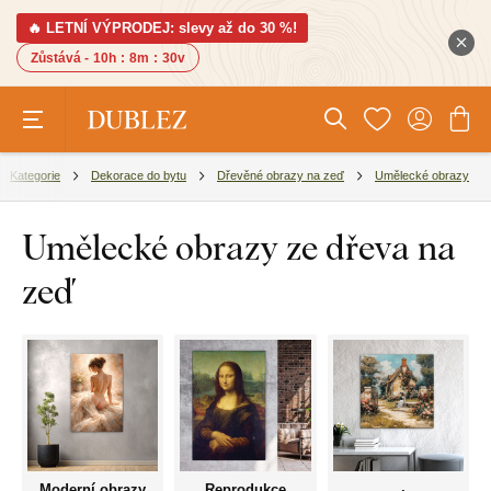
🔥 LETNÍ VÝPRODEJ: slevy až do 30 %!
Zůstává -
10h
:
8m
:
29v
Kategorie
Dekorace do bytu
Dřevěné obrazy na zeď
Umělecké obrazy
Umělecké obrazy ze dřeva na
zeď
Moderní obrazy
Reprodukce