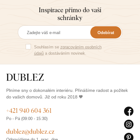
Inspirace přímo do vaší
schránky
Odebírat
Souhlasím se
zpracováním osobních
údajů
a dostáváním novinek.
Plníme sny o dokonalém interiéru. Přinášíme radost a požitek
do vašich domovů. Již od roku 2018 🧡
+421 940 604 361
Po - Pá (09:00 - 15:30)
dublez@dublez.cz
Odpovídáme do 1. prac. dne