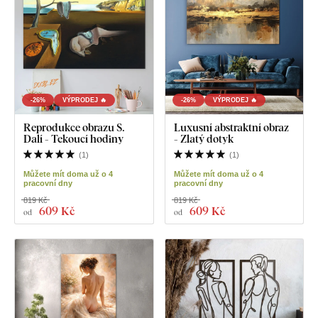
-26%
VÝPRODEJ 🔥
-26%
VÝPRODEJ 🔥
Reprodukce obrazu S.
Luxusní abstraktní obraz
Dalí - Tekoucí hodiny
- Zlatý dotyk
(
1
)
(
1
)
Můžete mít doma už o 4
Můžete mít doma už o 4
pracovní dny
pracovní dny
819 Kč
819 Kč
609 Kč
609 Kč
od
od