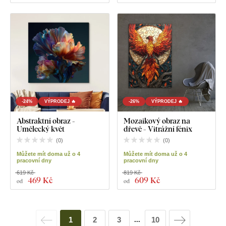
-24%
VÝPRODEJ 🔥
-26%
VÝPRODEJ 🔥
Abstraktní obraz -
Mozaikový obraz na
Umělecký květ
dřevě - Vitrážní fénix
(
0
)
(
0
)
Můžete mít doma už o 4
Můžete mít doma už o 4
pracovní dny
pracovní dny
619 Kč
819 Kč
469 Kč
609 Kč
od
od
1
2
3
10
...