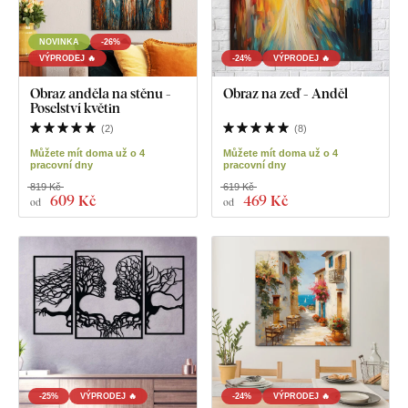
NOVINKA
-26%
VÝPRODEJ 🔥
-24%
VÝPRODEJ 🔥
Obraz anděla na stěnu -
Obraz na zeď - Anděl
Poselství květin
(
2
)
(
8
)
Můžete mít doma už o 4
Můžete mít doma už o 4
pracovní dny
pracovní dny
819 Kč
619 Kč
609 Kč
469 Kč
od
od
-25%
VÝPRODEJ 🔥
-24%
VÝPRODEJ 🔥