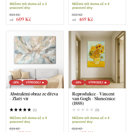
Můžete mít doma už o 2
Můžete mít doma už o 4
pracovní dny
pracovní dny
819 Kč
619 Kč
609 Kč
469 Kč
od
od
-26%
VÝPRODEJ 🔥
-26%
VÝPRODEJ 🔥
Abstraktní obraz ze dřeva
Reprodukce - Vincent
- Zlatý vír
van Gogh - Slunečnice
(1888)
(
1
)
(
0
)
Můžete mít doma už o 4
Můžete mít doma už o 4
pracovní dny
pracovní dny
819 Kč
819 Kč