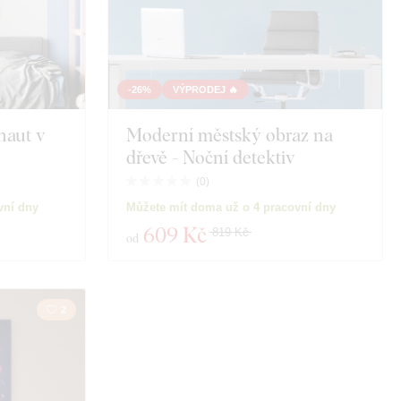
-26%
VÝPRODEJ 🔥
naut v
Moderní městský obraz na
dřevě - Noční detektiv
(
0
)
vní dny
Můžete mít doma už o 4 pracovní dny
609 Kč
819 Kč
od
2