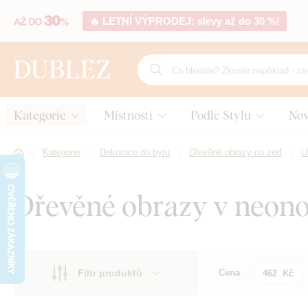
🔥 LETNÍ VÝPRODEJ: slevy až do 30 %!
Kategorie
Místnosti
Podle Stylu
Nov
Kategorie
Dekorace do bytu
Dřevěné obrazy na zeď
U
Dřevěné obrazy v neon
Filtr produktů
Cena
Motiv
Motiv