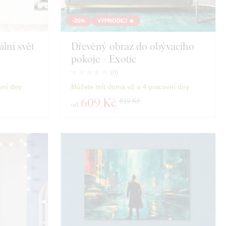
-26%
VÝPRODEJ 🔥
ální svět
Dřevěný obraz do obývacího
pokoje - Exotic
(
0
)
vní dny
Můžete mít doma už o 4 pracovní dny
609 Kč
819 Kč
od