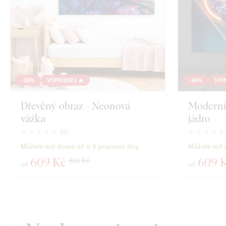
-26%
VÝPRODEJ 🔥
-26%
VÝP
Dřevěný obraz - Neonová
Moderní
vážka
jádro
(
0
)
Můžete mít doma už o 4 pracovní dny
Můžete mít 
609 Kč
609 
819 Kč
od
od