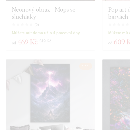
Neonový obraz - Mops se
Pop art 
sluchátky
barvách
(
0
)
Můžete mít doma už o 4 pracovní dny
Můžete mít 
469 Kč
609 
619 Kč
od
od
1