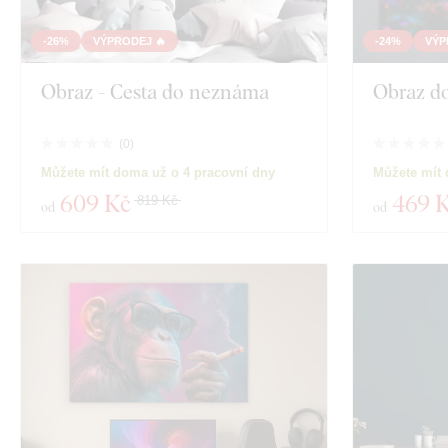
-26%
VÝPRODEJ 🔥
-24%
VÝP
Obraz - Cesta do neznáma
Obraz d
(
0
)
Můžete mít doma už o 4 pracovní dny
Můžete mít 
609 Kč
469 
819 Kč
od
od