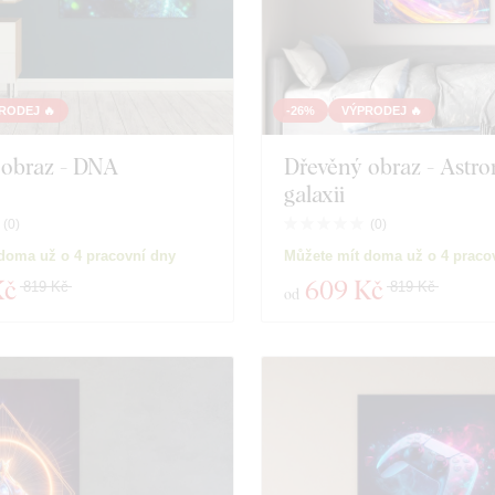
RODEJ 🔥
-26%
VÝPRODEJ 🔥
 obraz - DNA
Dřevěný obraz - Astro
galaxii
(
0
)
(
0
)
doma už o 4 pracovní dny
Můžete mít doma už o 4 praco
Kč
609 Kč
819 Kč
819 Kč
od