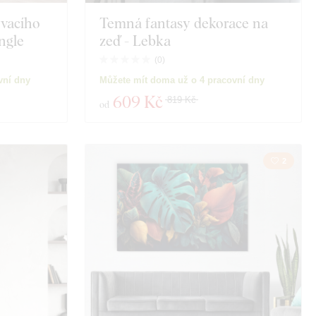
vacího
Temná fantasy dekorace na
ngle
zeď - Lebka
(
0
)
vní dny
Můžete mít doma už o 4 pracovní dny
609 Kč
819 Kč
od
2