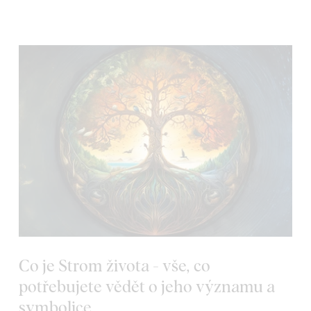
Co je Strom života - vše, co
potřebujete vědět o jeho významu a
symbolice