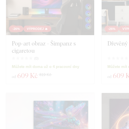
-26%
VÝPRODEJ 🔥
-26%
VÝP
Pop-art obraz - Šimpanz s
Dřevěný
cigaretou
(
0
)
Můžete mít doma už o 4 pracovní dny
Můžete mít 
609 Kč
609 
819 Kč
od
od