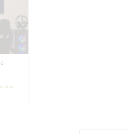
ě -
vní dny