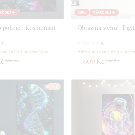
RODEJ 🔥
-26%
VÝPRODEJ 🔥
o pokoje - Kosmonaut
Obraz na stěnu - Digit
(
0
)
(
0
)
doma už o 4 pracovní dny
Můžete mít doma už o 4 praco
Kč
609 Kč
619 Kč
819 Kč
od
1