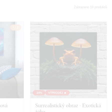
y
Krajina
Zobrazeno 19 produktů
a
Tvář
1
r
Vzdělání
-24%
VÝPRODEJ 🔥
nová
Surrealistický obraz - Exotická
žába