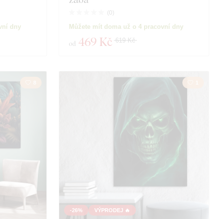
(
0
)
vní dny
Můžete mít doma už o 4 pracovní dny
469 Kč
619 Kč
od
8
1
-26%
VÝPRODEJ 🔥