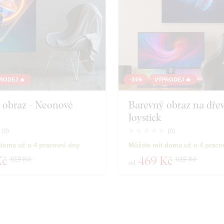
RODEJ 🔥
-24%
VÝPRODEJ 🔥
 obraz - Neonové
Barevný obraz na dřev
Joystick
(
0
)
(
0
)
doma už o 4 pracovní dny
Můžete mít doma už o 4 praco
Kč
469 Kč
819 Kč
619 Kč
od