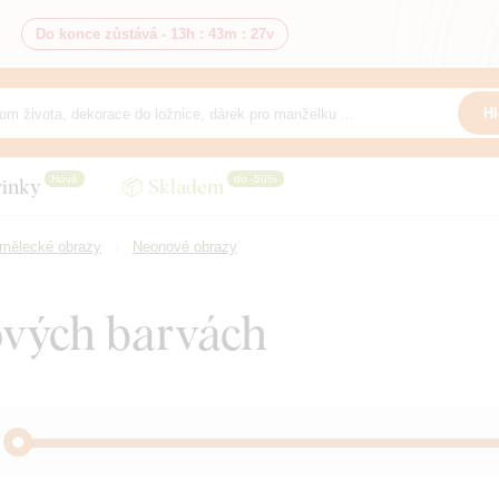
Do konce zůstává -
13h
:
43m
:
25v
Hl
Nové
do -50%
inky
📦 Skladem
mělecké obrazy
Neonové obrazy
ových barvách