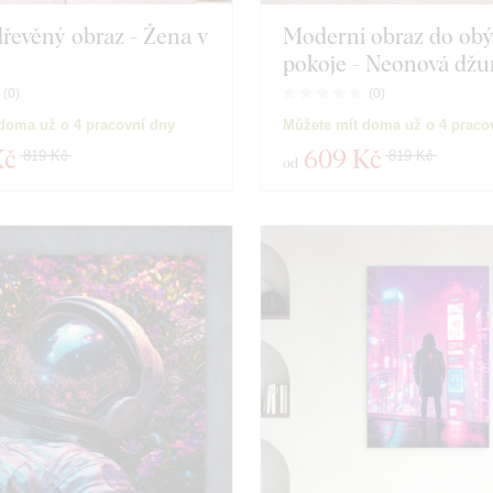
dřevěný obraz - Žena v
Moderní obraz do obý
pokoje - Neonová džu
(
0
)
(
0
)
doma už o 4 pracovní dny
Můžete mít doma už o 4 praco
Kč
609 Kč
819 Kč
819 Kč
od