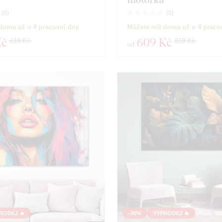
duktů
Zavřít filtr
(
0
)
(
0
)
doma už o 4 pracovní dny
Můžete mít doma už o 4 praco
Kč
609 Kč
619 Kč
819 Kč
od
RODEJ 🔥
-26%
VÝPRODEJ 🔥