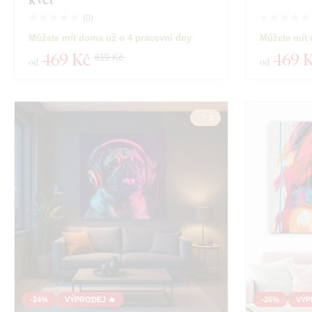
Zobrazit 19 pro
Hloubka
(
0
)
Můžete mít doma už o 4 pracovní dny
Můžete mít 
469 Kč
469 
619 Kč
od
od
1
-24%
VÝPRODEJ 🔥
-26%
VÝP