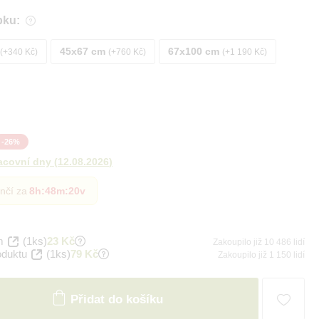
bku:
45x67 cm
67x100 cm
+340 Kč
+760 Kč
+1 190 Kč
-
26
%
acovní dny
(
12.08.2026
)
nčí za
8h
:
48m
:
19v
m
(1ks)
23 Kč
Zakoupilo již 10 486 lidí
oduktu
(1ks)
79 Kč
Zakoupilo již 1 150 lidí
Přidat do košíku