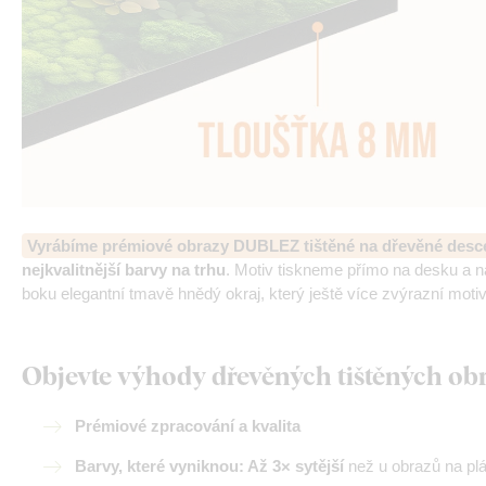
Vyrábíme prémiové obrazy DUBLEZ tištěné na dřevěné desc
nejkvalitnější barvy na trhu
. Motiv tiskneme přímo na desku a 
boku elegantní tmavě hnědý okraj, který ještě více zvýrazní motiv
Objevte výhody dřevěných tištěných o
Prémiové zpracování a kvalita
Barvy, které vyniknou: Až 3× sytější
než u obrazů na pl