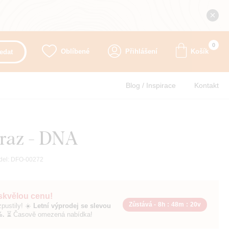
0
Oblíbené
Přihlášení
Košík
edat
Blog / Inspirace
Kontakt
raz - DNA
del:
DFO-00272
 skvělou cenu!
Zůstává -
8h
:
48m
:
19v
pustily! ☀️
Letní výprodej se slevou
%.
⏳ Časově omezená nabídka!