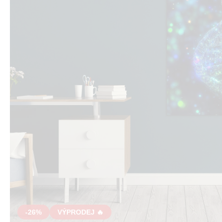
-26%
VÝPRODEJ 🔥