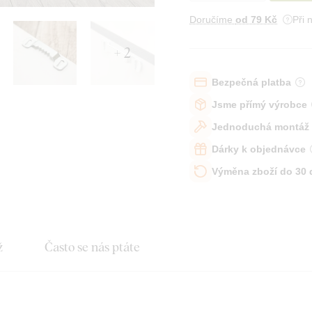
Doručíme
od 79 Kč
Při 
+ 2
Bezpečná platba
Jsme přímý výrobce
Jednoduchá montáž
Dárky k objednávce
Výměna zboží do 30
ž
Často se nás ptáte