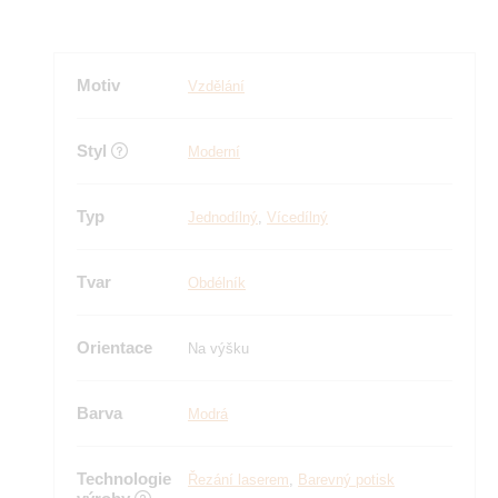
Motiv
Vzdělání
Styl
Moderní
Typ
Jednodílný
,
Vícedílný
Tvar
Obdélník
Orientace
Na výšku
Barva
Modrá
Technologie
Řezání laserem
,
Barevný potisk