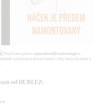
e.
Používáme přitom
nejmodernější technologie
a
následně vyřezáváme pomocí laseru. Díky tomu má obraz z
.
brazů od DUBLEZ:
átně