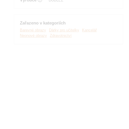
DUBLEZ
Zařazeno v kategoriích
Barevné obrazy
Dárky pro učitelky
Kancelář
Neonové obrazy
Zdravotnictví