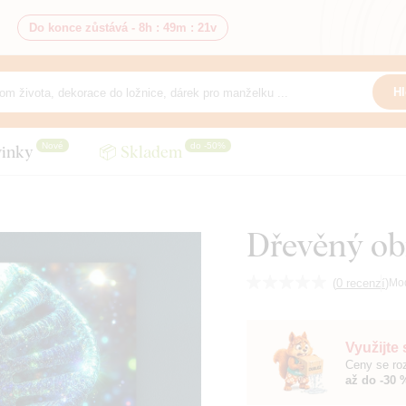
Do konce zůstává -
8h
:
49m
:
19v
Hl
Nové
do -50%
inky
📦 Skladem
Dřevěný ob
(
0 recenzí
)
Mo
Využijte
Ceny se roz
až do -30 