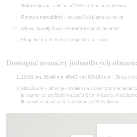
Stálost barev
– odolné vůči UV záření, nevyblednou
Rovný a nerozbitný
– na rozdíl od plátna se nevlní
Obraz na celý život
– extrémně dlouhá životnost
Elegantní tmavě hnědý okraj nahrazuje rám
Dostupné rozměry jednotlivých obrazů
21x31 cm, 32x48 cm, 45x67 cm, 67x100 cm
- Obraz sest
90x136 cm
- Obraz je rozdělen na 2 části (rozměr jedné 
je rozměr po zavěšení na zeď s 2 cm mezerou mezi jednotl
libovolně nastavit a tím dosáhnout i větší velikosti.