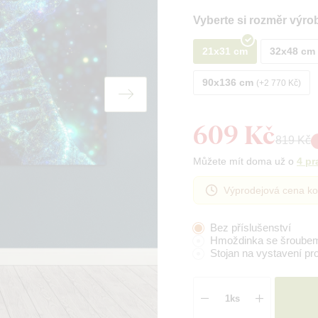
Vyberte si rozměr výro
21x31 cm
32x48 cm
90x136 cm
+2 770 Kč
609 Kč
819 Kč
Můžete mít doma už o
4 pr
Výprodejová cena ko
Bez příslušenství
Hmoždinka se šroube
Stojan na vystavení pr